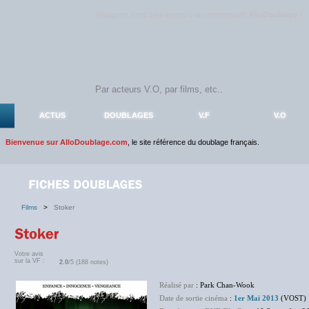
Rejoignez sans plus attendre la communauté
AlloDoublage
!
ACTUS
DOUBLAGES
V.F
V.O
Bienvenue sur AlloDoublage.com
, le site référence du doublage français.
Films
>
Stoker
Votre avis
sur la VF :
2.0
/5 (188 notes)
Réalisé par
: Park Chan-Wook
Date de sortie cinéma
:
1er Mai 2013
(VOST)