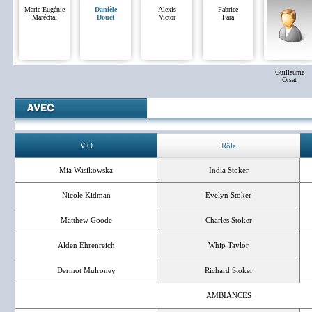
Marie-Eugénie
Danièle
Alexis
Fabrice
Maréchal
Douet
Victor
Fara
Guillaume
Orsat
V.O
Rôle
Mia Wasikowska
India Stoker
Nicole Kidman
Evelyn Stoker
Matthew Goode
Charles Stoker
Alden Ehrenreich
Whip Taylor
Dermot Mulroney
Richard Stoker
AMBIANCES