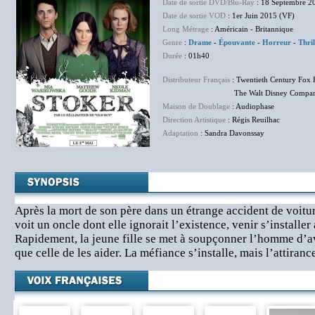
Date de sortie DVD/Blu-Ray
: 18 Septembre 2
Date de sortie VOD
: 1er Juin 2015 (VF)
Long Métrage
: Américain - Britannique
Genre
:
Drame
-
Épouvante
-
Horreur
-
Thril
Durée
: 01h40
Distributeur Français
: Twentieth Century Fox 
The Walt Disney Company F
Maison de Doublage
: Audiophase
Direction Artistique
: Régis Reuilhac
Adaptation
: Sandra Davonssay
Après la mort de son père dans un étrange accident de voitur
voit un oncle dont elle ignorait l’existence, venir s’installer 
Rapidement, la jeune fille se met à soupçonner l’homme d’a
que celle de les aider. La méfiance s’installe, mais l’attiran