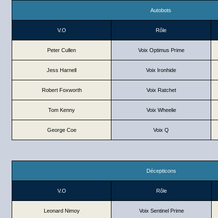
Autobots
V.O
Rôle
Peter Cullen
Voix Optimus Prime
Jess Harnell
Voix Ironhide
Robert Foxworth
Voix Ratchet
Tom Kenny
Voix Wheelie
George Coe
Voix Q
Décepticons
V.O
Rôle
Leonard Nimoy
Voix Sentinel Prime