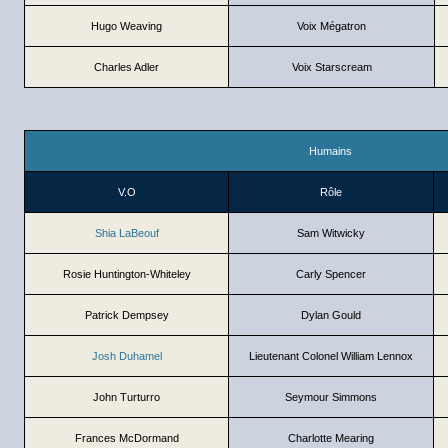
Hugo Weaving
Voix Mégatron
Charles Adler
Voix Starscream
Humains
V.O
Rôle
Shia LaBeouf
Sam Witwicky
Rosie Huntington-Whiteley
Carly Spencer
Patrick Dempsey
Dylan Gould
Josh Duhamel
Lieutenant Colonel William Lennox
John Turturro
Seymour Simmons
Frances McDormand
Charlotte Mearing