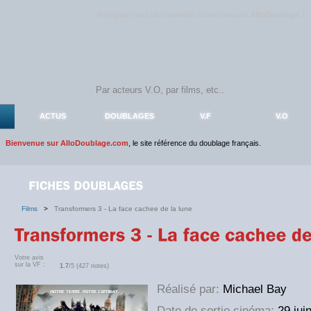
Rejoignez sans plus attendre la communauté
AlloDoublage
!
ACTUS
DOUBLAGES
V.F
V.O
Bienvenue sur AlloDoublage.com
, le site référence du doublage français.
Films
>
Transformers 3 - La face cachee de la lune
Votre avis
sur la VF :
1.7
/5 (427 notes)
Réalisé par:
Michael Bay
Date de sortie cinéma:
29 jui