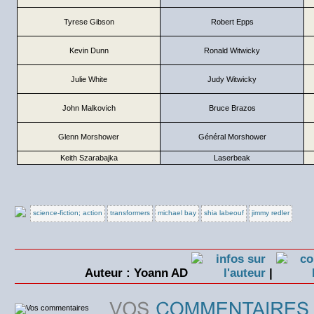
Tyrese Gibson
Robert Epps
Kevin Dunn
Ronald Witwicky
Julie White
Judy Witwicky
John Malkovich
Bruce Brazos
Glenn Morshower
Général Morshower
Keith Szarabajka
Laserbeak
science-fiction; action
transformers
michael bay
shia labeouf
jimmy redler
Auteur : Yoann AD
|