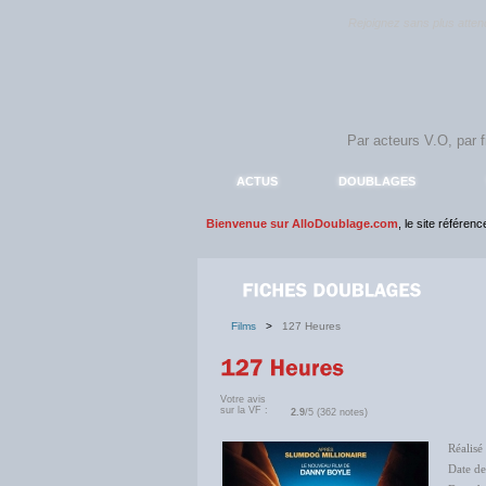
Rejoignez sans plus atte
ACTUS
DOUBLAGES
Bienvenue sur AlloDoublage.com
, le site référen
Films
>
127 Heures
Votre avis
sur la VF :
2.9
/5 (362 notes)
Réalisé
Date de