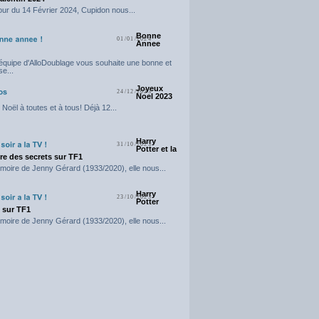
our du 14 Février 2024, Cupidon nous...
Bonne
01/01/2024
Annee
'équipe d'AlloDoublage vous souhaite une bonne et
e...
Joyeux
24/12/2023
Noel 2023
Noël à toutes et à tous! Déjà 12...
Harry
31/10/2023
Potter et la
e des secrets sur TF1
moire de Jenny Gérard (1933/2020), elle nous...
Harry
23/10/2023
Potter
t sur TF1
moire de Jenny Gérard (1933/2020), elle nous...