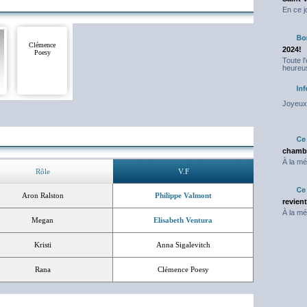
En ce j
Clémence
2024!
Poesy
Toute l
heureus
Joyeux 
chambr
À la mé
Rôle
V.F
Aron Ralston
Philippe Valmont
revien
À la mé
Megan
Elisabeth Ventura
Kristi
Anna Sigalevitch
Rana
Clémence Poesy