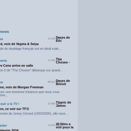
Deces de
22/05/2025
Eric
d, voix de Vegeta & Seiya
e du doublage français est en deuil suite...
The
11/04/2025
Chosen -
e Cene arrive en salle
on 5 de "The Chosen" débarque sur grand...
Deces de
09/01/2025
Benoit
ne, voix de Morgan Freeman
avec une immense tristesse que nous vous
ons...
Titanic de
23/06/2024
James
n, ce soir sur TF1!
moire de Jenny Gérard (1933/2020), elle nous...
20 films a
14/02/2024
voir pour la
Valentin 2024