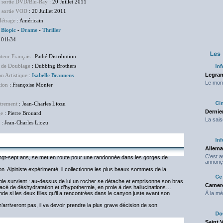
e sortie DVD/Blu-Ray
: 20 Juillet 2011
e sortie VOD
: 20 Juillet 2011
étrage
: Américain
:
Biopic
-
Drame
-
Thriller
 01h34
uteur Français
: Pathé Distribution
 de Doublage
: Dubbing Brothers
Legran
on Artistique
:
Isabelle Brannens
Le mond
tion
: Françoise Monier
trement
: Jean-Charles Liozu
Dernier
ge
: Pierre Brouard
La sais
: Jean-Charles Liozu
Allema
C'est 
ingt-sept ans, se met en route pour une randonnée dans les gorges de
annonç
n. Alpiniste expérimenté, il collectionne les plus beaux sommets de la
able survient : au-dessus de lui un rocher se détache et emprisonne son bras
Camero
enacé de déshydratation et d’hypothermie, en proie à des hallucinations…
ande si les deux filles qu’il a rencontrées dans le canyon juste avant son
À la mé
arriveront pas, il va devoir prendre la plus grave décision de son
Saint 