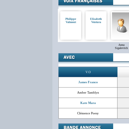
Philippe
Elisabeth
Valmont
Ventura
Anna
Sigalevitch
V.O
James Franco
Amber Tamblyn
Kate Mara
Clémence Poesy