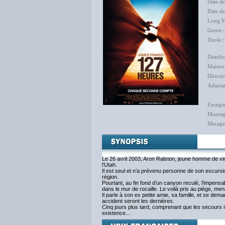
Date d
Date d
Long M
Genre
Durée
:
Distrib
Maison
Directi
Adapta
Enregis
Monta
Mixage
Le 26 avril 2003, Aron Ralston, jeune homme de v
l’Utah.
Il est seul et n’a prévenu personne de son excursio
région.
Pourtant, au fin fond d’un canyon reculé, l’impens
dans le mur de rocaille. Le voilà pris au piège, m
Il parle à son ex petite amie, sa famille, et se dem
accident seront les dernières.
Cinq jours plus tard, comprenant que les secours n’
existence...