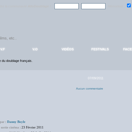
ndre la communauté
AlloDoublage
!
Mémoriser :
V.F
V.O
VIDÉOS
FESTIVALS
FAC
ce du doublage français.
07/09/2011
Aucun commentaire
 par
:
Danny Boyle
 sortie cinéma
: 23 Février 2011