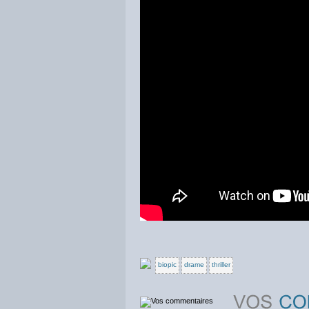
biopic
drame
thriller