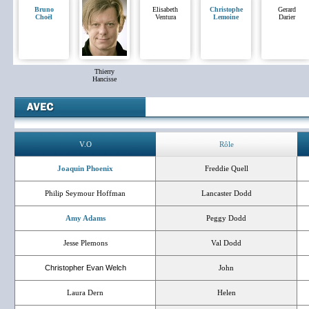
Bruno
Elisabeth
Christophe
Gerard
Choël
Ventura
Lemoine
Darier
Thierry
Hancisse
V.O
Rôle
Joaquin Phoenix
Freddie Quell
Philip Seymour Hoffman
Lancaster Dodd
Amy Adams
Peggy Dodd
Jesse Plemons
Val Dodd
Christopher Evan Welch
John
Laura Dern
Helen