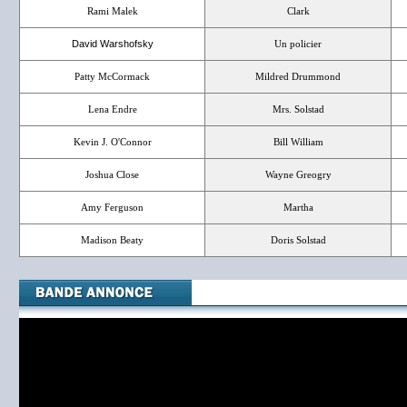
Rami Malek
Clark
David Warshofsky
Un policier
Patty McCormack
Mildred Drummond
Lena Endre
Mrs. Solstad
Kevin J. O'Connor
Bill William
Joshua Close
Wayne Greogry
Amy Ferguson
Martha
Madison Beaty
Doris Solstad