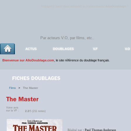
Rejoignez sans plus attendre la communauté
AlloDoublage
!
ACTUS
DOUBLAGES
V.F
V.O
Bienvenue sur AlloDoublage.com
, le site référence du doublage français.
Films
>
The Master
Votre avis
sur la VF :
2.2
/5 (211 notes)
Réalisé par
: Paul Thomas Anderson