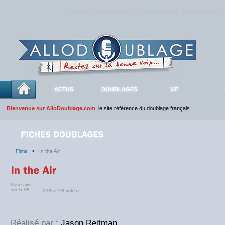
Rejoignez sans plus attendre la communauté
AlloDoublage
!
ACTUS
DOUBLAGES
V.F
Bienvenue sur AlloDoublage.com
, le site référence du doublage français.
Films
>
In the Air
Votre avis
sur la VF :
2.0
/5 (199 notes)
Réalisé par
: Jason Reitman