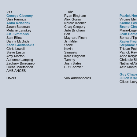
V.O
Rôle
George Clooney
Ryan Bingham
Patrick No
Vera Farmiga
Alex Goran
Virginie Me
Anna Kendrick
Natalie Keener
Karine Fov
Jason Bateman
Craig Gregory
Bruno Cho
Melanie Lynskey
Julie Bingham
Marie-Euge
J.K. Simmons
Bob
Jean Barn
Sam Elliott
Maynard Finch
Bernard Ti
Danny McBride
Jim Miller
Xavier Fa
Zach Galifianakis
Steve
Stephane 
Chris Lowell
Kevin
Tristan Peti
Steve Eastin
Samuels
Patrick Ray
Amy Morton
Kara Bingham
Anne Keryl
Adrienne Lamping
Tammy
Christele Bil
Zachary Borromeo
Josh Slates
Nathanel Al
Lucas Macfadden
Cut Chemist
Asto Montc
AMBIANCES
Guy Chapel
Divers
Voix Additionnelles
Julien Kra
Gilbert Lev