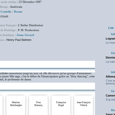
 sortie cinéma
: 23 Décembre 1987
étrage
: Américain
:
Comédie
-
Drame
 01h40
uteur Français
: L'Atelier Distribution
 de Doublage
: P. M. Productions
on Artistique
:
Jenny Gerard
Legran
tion
:
Henry-Paul Steimen
Le mond
Dernier
La sais
amiliales monotones jusqu'au jour où elle découvre qu'un groupe d'animateurs
 jeune fille sage, c'est le début de l'émancipation grâce au "dirty dancing", cette
Allema
tel, le professeur de danse.
C'est 
annonç
Camero
À la mé
Martine
Yves
Françoise
Jean-François
Meirhaeghe
Barsacq
Rigal
Vlérick
Saint 