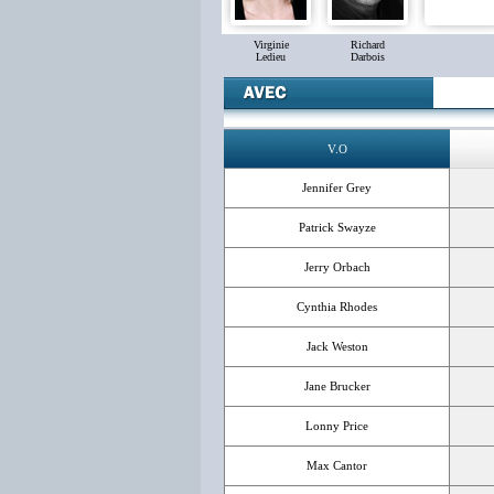
Virginie
Richard
Ledieu
Darbois
V.O
Jennifer Grey
Patrick Swayze
Jerry Orbach
Cynthia Rhodes
Jack Weston
Jane Brucker
Lonny Price
Max Cantor