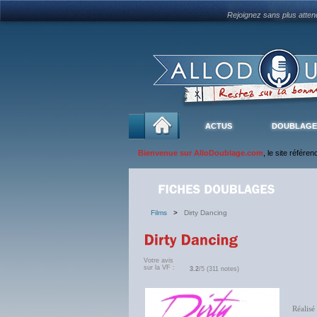
Rejoignez sans plus atte
ACTUS
DOUBLAGE
Bienvenue sur AlloDoublage.com
, le site référe
Films
>
Dirty Dancing
Votre avis
sur la VF :
3.2
/5 (311 notes)
Réalisé