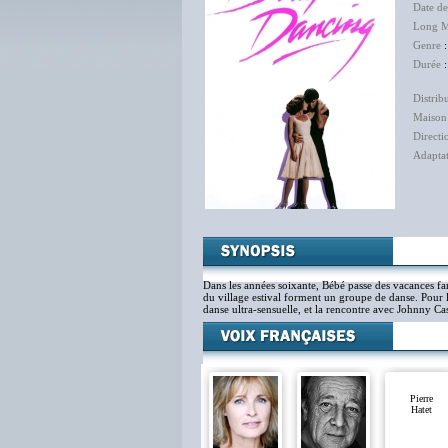
Date de
Long M
Genre
Durée
:
Distrib
Maison
Directi
Adapta
Dans les années soixante, Bébé passe des vacances f
du village estival forment un groupe de danse. Pour la
danse ultra-sensuelle, et la rencontre avec Johnny Cas
Pierre
Hatet