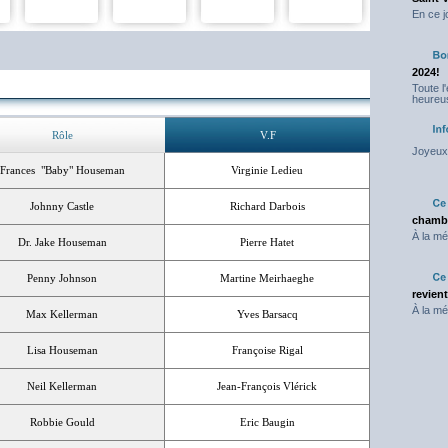
En ce j
2024!
Toute l
heureus
Rôle
V.F
Joyeux 
Frances "Baby" Houseman
Virginie Ledieu
Johnny Castle
Richard Darbois
chambr
À la mé
Dr. Jake Houseman
Pierre Hatet
Penny Johnson
Martine Meirhaeghe
revien
À la mé
Max Kellerman
Yves Barsacq
Lisa Houseman
Françoise Rigal
Neil Kellerman
Jean-François Vlérick
Robbie Gould
Eric Baugin