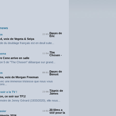
Deces de
22/05/2025
Eric
d, voix de Vegeta & Seiya
e du doublage français est en deuil suite...
The
11/04/2025
Chosen -
e Cene arrive en salle
on 5 de "The Chosen" débarque sur grand...
Deces de
09/01/2025
Benoit
ne, voix de Morgan Freeman
avec une immense tristesse que nous vous
ons...
Titanic de
23/06/2024
James
n, ce soir sur TF1!
moire de Jenny Gérard (1933/2020), elle nous...
20 films a
14/02/2024
voir pour la
Valentin 2024