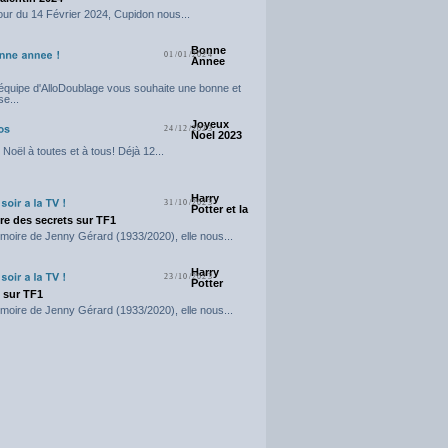
our du 14 Février 2024, Cupidon nous...
Bonne
01/01/2024
Annee
'équipe d'AlloDoublage vous souhaite une bonne et
e...
Joyeux
24/12/2023
Noel 2023
Noël à toutes et à tous! Déjà 12...
Harry
31/10/2023
Potter et la
e des secrets sur TF1
moire de Jenny Gérard (1933/2020), elle nous...
Harry
23/10/2023
Potter
t sur TF1
moire de Jenny Gérard (1933/2020), elle nous...