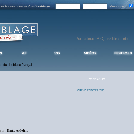
ndre la communauté
AlloDoublage
!
Mémoriser :
S
V.F
V.O
VIDÉOS
FESTIVALS
nce du doublage français.
21/11/2012
Aucun commentaire
 par
: Emile Ardolino