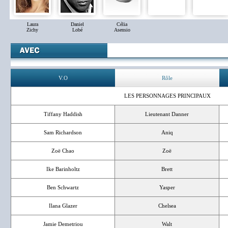
Laura
Daniel
Célia
Zichy
Lobé
Asensio
V.O
Rôle
LES PERSONNAGES PRINCIPAUX
Tiffany Haddish
Lieutenant Danner
Sam Richardson
Aniq
Zoë Chao
Zoë
Ike Barinholtz
Brett
Ben Schwartz
Yasper
Ilana Glazer
Chelsea
Jamie Demetriou
Walt