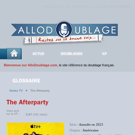
Rejoignez sans plus attendre la communauté
AlloDoublage
!
ACTUS
DOUBLAGES
V.F
Bienvenue sur AlloDoublage.com
, le site référence du doublage français.
Series TV
>
The Afterparty
Votre avis
sur la VF :
2.4
/5 (101 notes)
Série
: Annulée en 2023
Origine
: Américaine