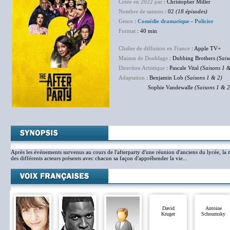
Créée en 2022 par
: Christopher Miller
Nombre de saisons
: 02
(18 épisodes)
Genre
:
Comédie dramatique
-
Policier
Format
: 40 min
Chaîne de diffusion en France
: Apple TV+
Maison de Doublage
: Dubbing Brothers
(Sais
Direction Artistique
: Pascale Vital
(Saisons 1 
Adaptation
: Benjamin Lob
(Saisons 1 & 2)
Sophie Vandewalle
(Saisons 1 & 2
Après les événements survenus au cours de l'afterparty d'une réunion d'anciens du lycée, la
des différents acteurs présents avec chacun sa façon d'appréhender la vie...
David
Antoine
Kruger
Schoumsky