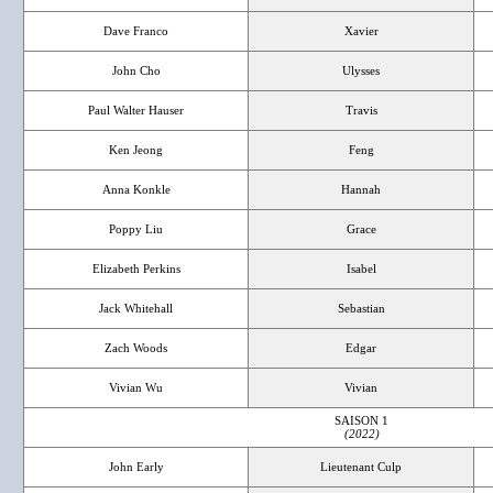
Dave Franco
Xavier
John Cho
Ulysses
Paul Walter Hauser
Travis
Ken Jeong
Feng
Anna Konkle
Hannah
Poppy Liu
Grace
Elizabeth Perkins
Isabel
Jack Whitehall
Sebastian
Zach Woods
Edgar
Vivian Wu
Vivian
SAISON 1
(2022)
John Early
Lieutenant Culp