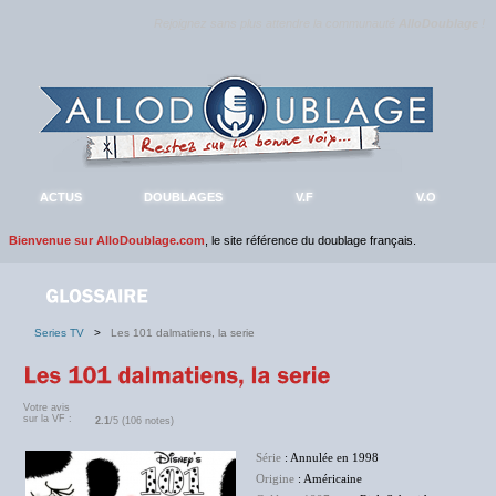
Rejoignez sans plus attendre la communauté
AlloDoublage
!
ACTUS
DOUBLAGES
V.F
V.O
Bienvenue sur AlloDoublage.com
, le site référence du doublage français.
Series TV
>
Les 101 dalmatiens, la serie
Votre avis
sur la VF :
2.1
/5 (106 notes)
Série
: Annulée en 1998
Origine
: Américaine