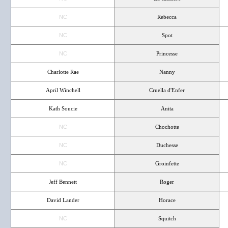
NC
Rebecca
NC
Spot
NC
Princesse
Charlotte Rae
Nanny
April Winchell
Cruella d'Enfer
Kath Soucie
Anita
NC
Chochotte
NC
Duchesse
NC
Groinfette
Jeff Bennett
Roger
David Lander
Horace
NC
Squitch