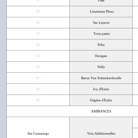
NC
Vlad
NC
Lieutenant Plouc
NC
Sac à puces
NC
Trois pattes
NC
Félix
NC
Ouragan
NC
Willy
NC
Baron Von Schnickerdoodle
NC
Ivy d'Enfer
NC
Gégène d'Enfer
AMBIANCES
Jim Cummings
Voix Additionnelles