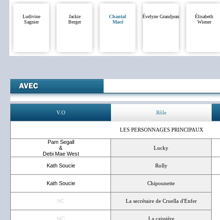
Ludivine
Jackie
Chantal
Évelyne Grandjean
Élisabeth
Sagnier
Berger
Macé
Wiener
V.O
Rôle
LES PERSONNAGES PRINCIPAUX
Pam Segall
&
Lucky
Debi Mae West
Kath Soucie
Rolly
Kath Soucie
Chipounette
NC
La secrétaire de Cruella d'Enfer
NC
La caissière