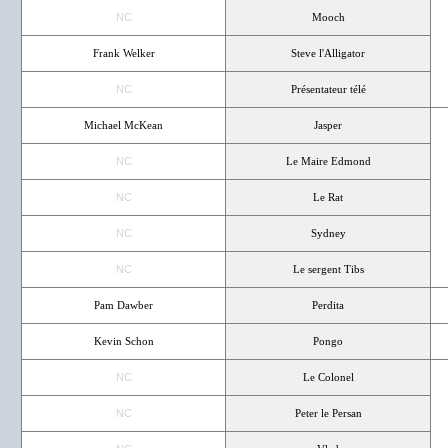
NC
Mooch
Frank Welker
Steve l'Alligator
NC
Présentateur télé
Michael McKean
Jasper
NC
Le Maire Edmond
NC
Le Rat
NC
Sydney
NC
Le sergent Tibs
Pam Dawber
Perdita
Kevin Schon
Pongo
NC
Le Colonel
NC
Peter le Persan