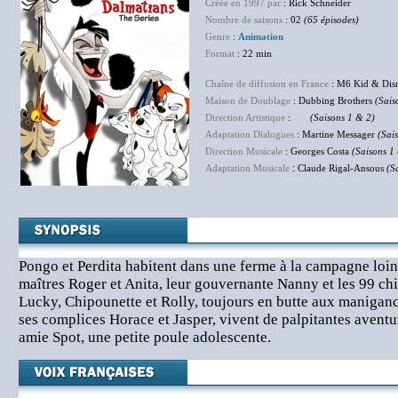
Créée en 1997 par
: Rick Schneider
Nombre de saisons
: 02
(65 épisodes)
Genre
:
Animation
Format
: 22 min
Chaîne de diffusion en France
: M6 Kid & Dis
Maison de Doublage
: Dubbing Brothers
(Sais
Direction Artistique
:
NC
(Saisons 1 & 2)
Adaptation Dialogues
: Martine Messager
(Sai
Direction Musicale
: Georges Costa
(Saisons 1
Adaptation Musicale
:
Claude Rigal-Ansous
(S
Pongo et Perdita habitent dans une ferme à la campagne loin
maîtres Roger et Anita, leur gouvernante Nanny et les 99 chi
Lucky, Chipounette et Rolly, toujours en butte aux maniganc
ses complices Horace et Jasper, vivent de palpitantes avent
amie Spot, une petite poule adolescente.