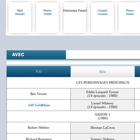
Med
Pierre
Dominique Paturel
Claude
Pierre
Hondo
Arditi
Giraud
Hatet
V.O
Rôle
LES PERSONNAGES PRINCIPAUX
Eddie Leopard Turner
Ben Vereen
(14 épisodes - 1980)
Lionel Whitney
Jeff Goldblum
(14 épisodes - 1980)
SAISON 1
(1980)
Robert Webber
Herman LaCross
Richard Romanus
Tommy Tedesco