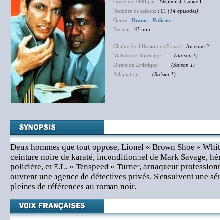
Créée en 1980 par
: Stephen J. Cannell
Nombre de saisons
: 01
(14 épisodes)
Genre
:
Drame
-
Policier
Format
: 47 min
Chaîne de diffusion en France
: Antenne 2
Maison de Doublage
:
NC
(Saison 1)
Direction Artistique
:
NC
(Saison 1)
Adaptation
:
NC
(Saison 1)
Deux hommes que tout oppose, Lionel « Brown Shoe » Whitn
ceinture noire de karaté, inconditionnel de Mark Savage, héro
policière, et E.L. « Tenspeed » Turner, arnaqueur profession
ouvrent une agence de détectives privés. S'ensuivent une sé
pleines de références au roman noir.