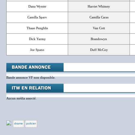
Dana Wynter
Harriet Whitney
Camilla Sparv
Camilla Caras
Thaao Penghlis
Van Cott
Dick Yarmy
Brandowyn
Joe Spano
Duff McCoy
Bande annonce VF non disponible.
Aucun média associé.
drame
policier