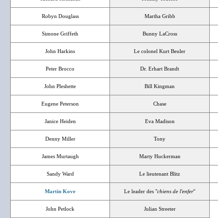
Robyn Douglass
Martha Gribb
Simone Griffeth
Bunny LaCross
John Harkins
Le colonel Kurt Beuler
Peter Brocco
Dr. Erhart Brandt
John Pleshette
Bill Kingman
Eugene Peterson
Chase
Janice Heiden
Eva Madison
Denny Miller
Tony
James Murtaugh
Marty Huckerman
Sandy Ward
Le lieutenant Blitz
Martin Kove
Le leader des "
chiens de l'enfer
"
John Petlock
Julian Streeter