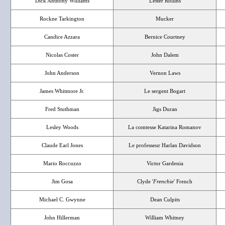
Dick Anthony Williams
Lester Rollins
Rockne Tarkington
Mucker
Candice Azzara
Bernice Courtney
Nicolas Coster
John Dalem
John Anderson
Vernon Laws
James Whitmore Jr.
Le sergent Bogart
Fred Stuthman
Jigs Duran
Lesley Woods
La comtesse Katarina Romanov
Claude Earl Jones
Le professeur Harlan Davidson
Mario Roccuzzo
Victor Gardenia
Jim Gosa
Clyde '
Frenchie
' French
Michael C. Gwynne
Dean Culpits
John Hillerman
William Whitney