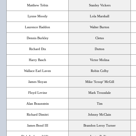
Matthew Tobin
Stanley Vickers
Lynne Moody
Lola Marshall
Laurence Haddon
Walter Burton
Dennis Burkley
Cletus
Richard Dix
Dutton
Harry Basch
Victor Molina
Wallace Earl Laven
Robin Colby
James Sloyan
Mike '
Scoop
' McGill
Floyd Levine
Mark Trousdale
Alan Braunstein
Tim
Richard Dimitri
Johnny McClain
James Bond III
Brandon Leroy Turner