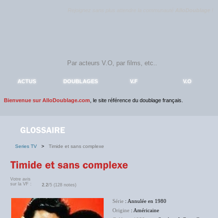
Rejoignez sans plus attendre la communauté
AlloDoublage
!
ACTUS
DOUBLAGES
V.F
V.O
Bienvenue sur AlloDoublage.com
, le site référence du doublage français.
Series TV
>
Timide et sans complexe
Votre avis
sur la VF :
2.2
/5 (128 notes)
Série
: Annulée en 1980
Origine
: Américaine