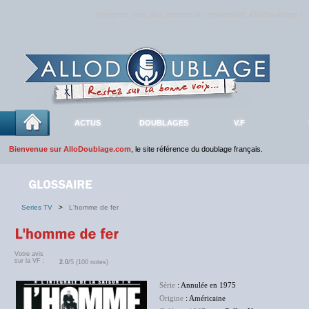
Rejoignez sans plus attendre la communauté
AlloDoublage
!
ACTUS
DOUBLAGES
V.F
Bienvenue sur AlloDoublage.com
, le site référence du doublage français.
Series TV
>
L'homme de fer
Votre avis
sur la VF :
2.0
/5 (100 notes)
Série
: Annulée en 1975
Origine
: Américaine