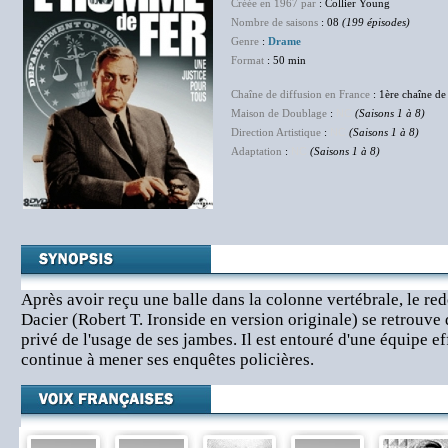
Créée en 1967 par
: Collier Young
Nombre de saisons
: 08
(199 épisodes)
Genre
:
Drame
Format
: 50 min
Chaîne de diffusion en France
: 1ère chaîne de
Maison de Doublage
:
NC
(Saisons 1 à 8)
Direction Artistique
:
NC
(Saisons 1 à 8)
Adaptation
:
NC
(Saisons 1 à 8)
Après avoir reçu une balle dans la colonne vertébrale, le re
Dacier (Robert T. Ironside en version originale) se retrouve 
privé de l'usage de ses jambes. Il est entouré d'une équipe ef
continue à mener ses enquêtes policières.