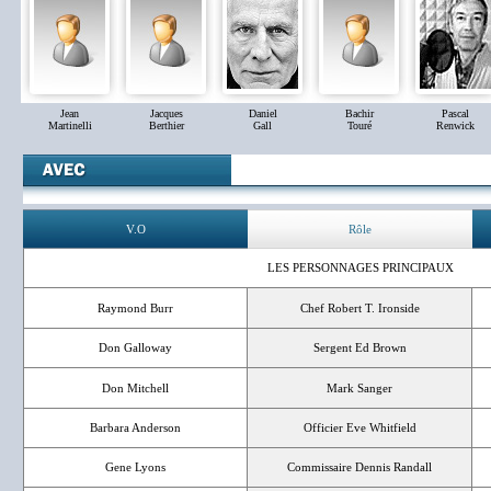
Jean
Jacques
Daniel
Bachir
Pascal
Martinelli
Berthier
Gall
Touré
Renwick
V.O
Rôle
LES PERSONNAGES PRINCIPAUX
Raymond Burr
Chef Robert T. Ironside
Don Galloway
Sergent Ed Brown
Don Mitchell
Mark Sanger
Barbara Anderson
Officier Eve Whitfield
Gene Lyons
Commissaire Dennis Randall