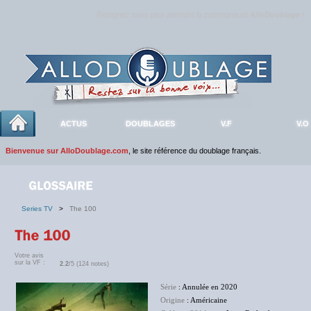
Rejoignez sans plus attendre la communauté
AlloDoublage
!
ACTUS
DOUBLAGES
V.F
V.O
Bienvenue sur AlloDoublage.com
, le site référence du doublage français.
Series TV
>
The 100
Votre avis
sur la VF :
2.2
/5 (124 notes)
Série
: Annulée en 2020
Origine
: Américaine