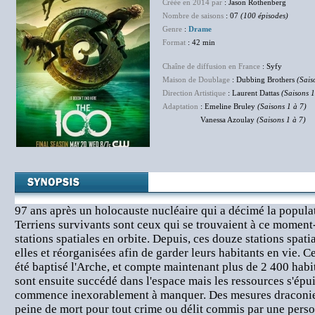
Créée en 2014 par
: Jason Rothenberg
Nombre de saisons
: 07
(100 épisodes)
Genre
:
Drame
Format
: 42 min
Chaîne de diffusion en France
: Syfy
Maison de Doublage
: Dubbing Brothers
(Sais
Direction Artistique
: Laurent Dattas
(Saisons 1
Adaptation
: Emeline Bruley
(Saisons 1 à 7)
Vanessa Azoulay
(Saisons 1 à 7)
97 ans après un holocauste nucléaire qui a décimé la populati
Terriens survivants sont ceux qui se trouvaient à ce moment
stations spatiales en orbite. Depuis, ces douze stations spatia
elles et réorganisées afin de garder leurs habitants en vie. C
été baptisé l'Arche, et compte maintenant plus de 2 400 habit
sont ensuite succédé dans l'espace mais les ressources s'épuis
commence inexorablement à manquer. Des mesures draconien
peine de mort pour tout crime ou délit commis par une perso