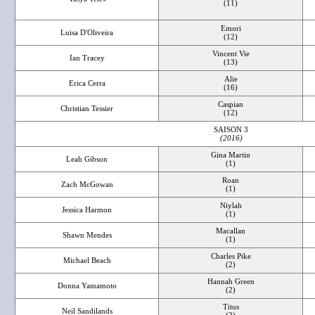
(11)
Emori
Luisa D'Oliveira
(12)
Vincent Vie
Ian Tracey
(13)
Alie
Erica Cerra
(16)
Caspian
Christian Tessier
(12)
SAISON 3
(2016)
Gina Martin
Leah Gibson
(1)
Roan
Zach McGowan
(1)
Niylah
Jessica Harmon
(1)
Macallan
Shawn Mendes
(1)
Charles Pike
Michael Beach
(2)
Hannah Green
Donna Yamamoto
(2)
Titus
Neil Sandilands