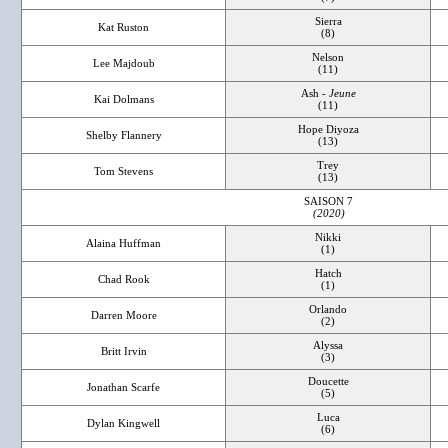
Sierra
Kat Ruston
(8)
Nelson
Lee Majdoub
(11)
Ash -
Jeune
Kai Dolmans
(11)
Hope Diyoza
Shelby Flannery
(13)
Trey
Tom Stevens
(13)
SAISON 7
(2020)
Nikki
Alaina Huffman
(1)
Hatch
Chad Rook
(1)
Orlando
Darren Moore
(2)
Alyssa
Britt Irvin
(3)
Doucette
Jonathan Scarfe
(5)
Luca
Dylan Kingwell
(6)