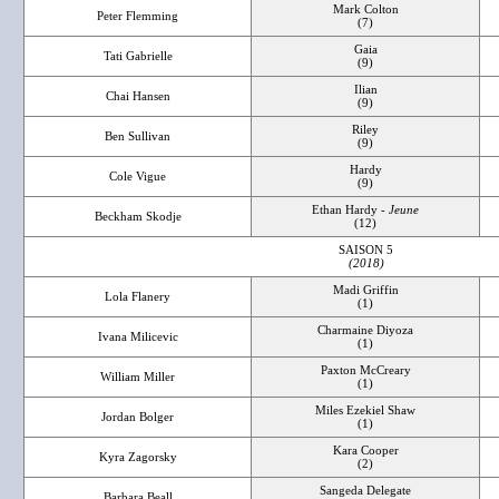
Mark Colton
Peter Flemming
(7)
Gaia
Tati Gabrielle
(9)
Ilian
Chai Hansen
(9)
Riley
Ben Sullivan
(9)
Hardy
Cole Vigue
(9)
Ethan Hardy -
Jeune
Beckham Skodje
(12)
SAISON 5
(2018)
Madi Griffin
Lola Flanery
(1)
Charmaine Diyoza
Ivana Milicevic
(1)
Paxton McCreary
William Miller
(1)
Miles Ezekiel Shaw
Jordan Bolger
(1)
Kara Cooper
Kyra Zagorsky
(2)
Sangeda Delegate
Barbara Beall