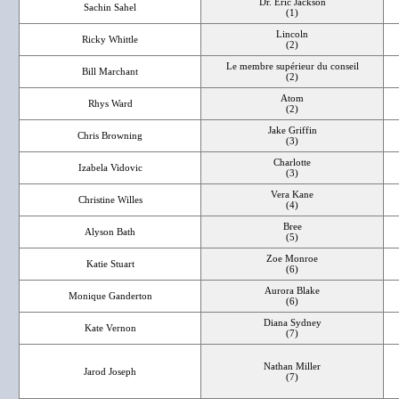
Dr. Eric Jackson
Sachin Sahel
(1)
Lincoln
Ricky Whittle
(2)
Le membre supérieur du conseil
Bill Marchant
(2)
Atom
Rhys Ward
(2)
Jake Griffin
Chris Browning
(3)
Charlotte
Izabela Vidovic
(3)
Vera Kane
Christine Willes
(4)
Bree
Alyson Bath
(5)
Zoe Monroe
Katie Stuart
(6)
Aurora Blake
Monique Ganderton
(6)
Diana Sydney
Kate Vernon
(7)
Nathan Miller
Jarod Joseph
(7)