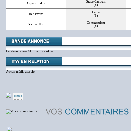
Grace Cadogan
Crystal Balint
(8)
Callie
Iola Evans
(8)
Commandant
Xander Hall
(8)
Bande annonce VF non disponible.
Aucun média associé.
drame