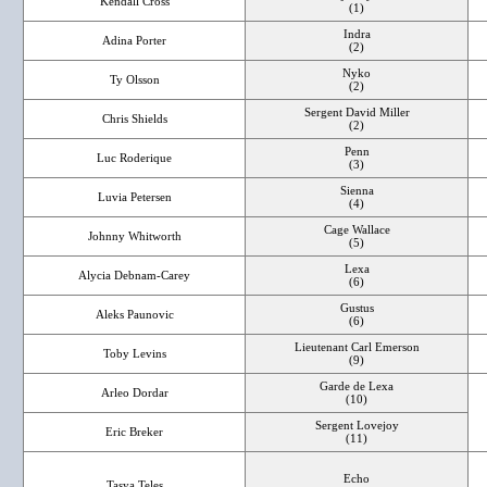
Kendall Cross
(1)
Indra
Adina Porter
(2)
Nyko
Ty Olsson
(2)
Sergent David Miller
Chris Shields
(2)
Penn
Luc Roderique
(3)
Sienna
Luvia Petersen
(4)
Cage Wallace
Johnny Whitworth
(5)
Lexa
Alycia Debnam-Carey
(6)
Gustus
Aleks Paunovic
(6)
Lieutenant Carl Emerson
Toby Levins
(9)
Garde de Lexa
Arleo Dordar
(10)
Sergent Lovejoy
Eric Breker
(11)
Echo
Tasya Teles