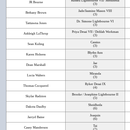
Russell Lightbourne VII/ Sheidheda
JR Bourne
(3)
Jade/Jasmine Mason VIII
Bethany Brown
(3)
Dr. Simone Lightbourne VI
Tattiawna Jones
(3)
Priya Desai VII / Delilah Workman
Ashleigh LaThrop
(3)
Cassius
Sean Kuling
(3)
Blythe Ann
Karen Holness
(3)
Jae
Dean Marshall
(3)
Miranda
Lucia Walters
(3)
Ryker Desai IX
Thomas Cocquerel
(4)
Brooke / Josephine Lightbourne II
Skylar Radzion
(5)
Sheidheda
Dakota Daulby
(6)
Joaquin
Jarryd Baine
(6)
Tai
Casey Manderson
(7)