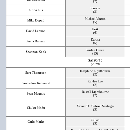
(2)
Rankin
Elfina Luk
(3)
Michael Vinson
Mike Dopud
(5)
Tarik
David Lennon
(6)
Karina
Jenna Berman
(6)
Jordan Green
Shannon Kook
(13)
SAISON 6
(2019)
Josephine Lightbourne
Sara Thompson
(2)
Kaylee Lee
Sarah-Jane Redmond
(2)
Russell Lightbourne
Sean Maguire
(2)
Xavier/Dr. Gabriel Santiago
Chuku Modu
(3)
Cillian
Carlo Marks
(3)