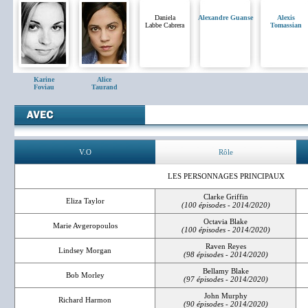
Daniela
Alexandre Guanse
Alexis
Labbe Cabrera
Tomassian
Karine
Alice
Foviau
Taurand
V.O
Rôle
LES PERSONNAGES PRINCIPAUX
Clarke Griffin
Eliza Taylor
(100 épisodes - 2014/2020)
Octavia Blake
Marie Avgeropoulos
(100 épisodes - 2014/2020)
Raven Reyes
Lindsey Morgan
(98 épisodes - 2014/2020)
Bellamy Blake
Bob Morley
(97 épisodes - 2014/2020)
John Murphy
Richard Harmon
(90 épisodes - 2014/2020)