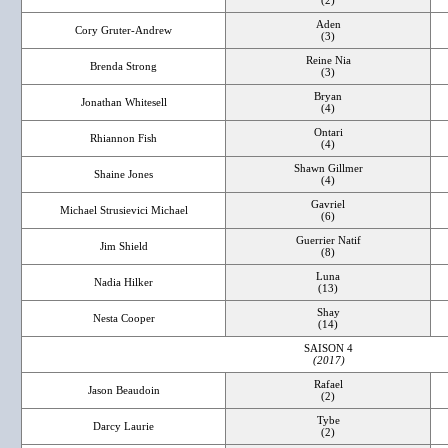
(2)
Aden
Cory Gruter-Andrew
(3)
Reine Nia
Brenda Strong
(3)
Bryan
Jonathan Whitesell
(4)
Ontari
Rhiannon Fish
(4)
Shawn Gillmer
Shaine Jones
(4)
Gavriel
Michael Strusievici Michael
(6)
Guerrier Natif
Jim Shield
(8)
Luna
Nadia Hilker
(13)
Shay
Nesta Cooper
(14)
SAISON 4
(2017)
Rafael
Jason Beaudoin
(2)
Tybe
Darcy Laurie
(2)