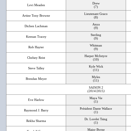
Drew
Levi Meaden
(7)
Lieutenant Graco
Artine Tony Browne
(8)
Anya
Dichen Lachman
(9)
Sterling
Keenan Tracey
(9)
Whitman
Rob Hayter
(9)
Harper McIntyre
Chelsey Reist
(10)
Kyle Wick
Steve Talley
(11)
Myles
Brendan Meyer
(11)
SAISON 2
(2014/2015)
Maya Vie
Eve Harlow
(1)
Président Dante Wallace
Raymond J. Barry
(1)
Dr. Lorelei Tsing
Rekha Sharma
(1)
Major Byrne