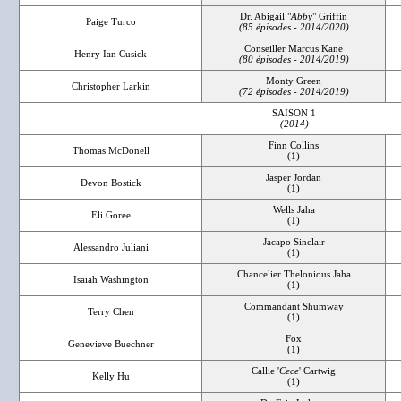
Dr. Abigail "
Abby
" Griffin
Paige Turco
(85 épisodes - 2014/2020)
Conseiller Marcus Kane
Henry Ian Cusick
(80 épisodes - 2014/2019)
Monty Green
Christopher Larkin
(72 épisodes - 2014/2019)
SAISON 1
(2014)
Finn Collins
Thomas McDonell
(1)
Jasper Jordan
Devon Bostick
(1)
Wells Jaha
Eli Goree
(1)
Jacapo Sinclair
Alessandro Juliani
(1)
Chancelier Thelonious Jaha
Isaiah Washington
(1)
Commandant Shumway
Terry Chen
(1)
Fox
Genevieve Buechner
(1)
Callie '
Cece
' Cartwig
Kelly Hu
(1)