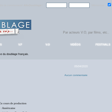
ndre la communauté
AlloDoublage
!
Mémoriser :
S
V.F
V.O
VIDÉOS
FESTIVALS
nce du doublage français.
05/04/2020
Aucun commentaire
En cours de production
: Américaine