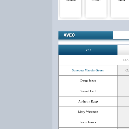
V.O
LES
Sonequa Martin-Green
Co
Doug Jones
Shazad Latif
Anthony Rapp
Mary Wiseman
Jason Isaacs