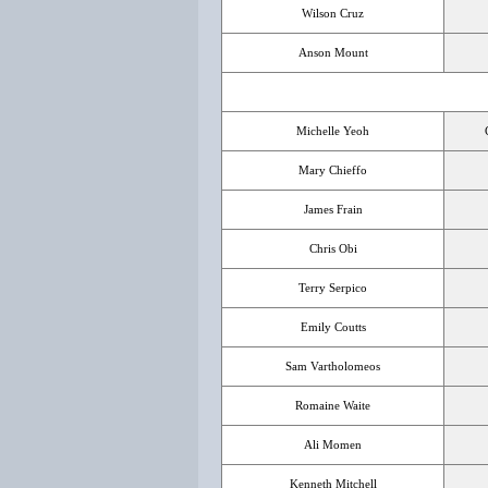
Wilson Cruz
Anson Mount
Michelle Yeoh
Mary Chieffo
James Frain
Chris Obi
Terry Serpico
Emily Coutts
Sam Vartholomeos
Romaine Waite
Ali Momen
Kenneth Mitchell