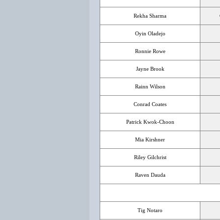
Rekha Sharma
Oyin Oladejo
Ronnie Rowe
Jayne Brook
Rainn Wilson
Conrad Coates
Patrick Kwok-Choon
Mia Kirshner
Riley Gilchrist
Raven Dauda
Tig Notaro