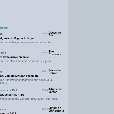
Deces de
22/05/2025
Eric
d, voix de Vegeta & Seiya
e du doublage français est en deuil suite...
The
11/04/2025
Chosen -
e Cene arrive en salle
on 5 de "The Chosen" débarque sur grand...
Deces de
09/01/2025
Benoit
ne, voix de Morgan Freeman
avec une immense tristesse que nous vous
ons...
Titanic de
23/06/2024
James
n, ce soir sur TF1!
moire de Jenny Gérard (1933/2020), elle nous...
20 films a
14/02/2024
voir pour la
Valentin 2024