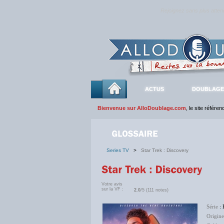
Rejoignez sans plus atte
ACTUS
DOUBLAGE
Bienvenue sur AlloDoublage.com
, le site référe
Series TV
>
Star Trek : Discovery
Votre avis
sur la VF :
2.0
/5 (111 notes)
Série
: 
Origine