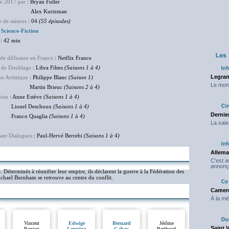
en 2017 par
: Bryan Fuller
ex Kurtzman
 de saisons
: 04
(55 épisodes)
:
Science-Fiction
: 42 min
de diffusion en France
: Netflix France
 de Doublage
: Libra Films
(Saisons 1 à 4)
Legran
on Artistique
: Philippe Blanc
(Saison 1)
Le mond
rtin Brieuc
(Saisons 2 à 4)
tion
: Anne Estève
(Saisons 1 à 4)
nel Deschoux
(Saisons 1 à 4)
Dernier
nco Quaglia
(Saisons 1 à 4)
La sais
ant Dialogues
: Paul-Hervé Berrebi
(Saisons 1 à 4)
Allema
C'est 
annonç
. Déterminés à réunifier leur empire, ils déclarent la guerre à la Fédération des
Michael Burnham se retrouve au centre du conflit.
Camero
À la mé
Vincent
Edwige
Bernard
Jérôme
Saint 
Ropion
Lemoine
Gabay
Berthoud