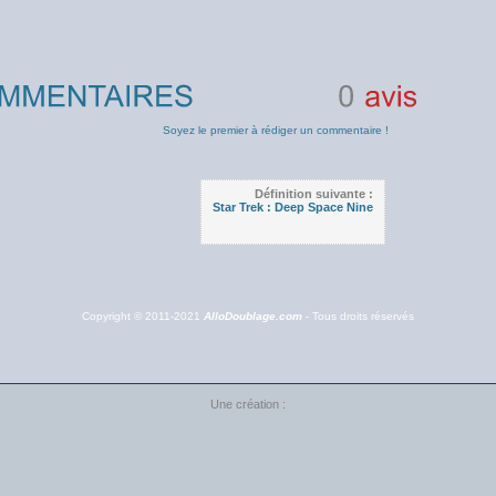
0
avis
Soyez le premier à rédiger un commentaire !
Définition suivante :
Star Trek : Deep Space Nine
Copyright © 2011-2021
AlloDoublage.com
- Tous droits réservés
Une création :