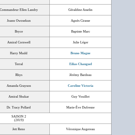
Commandeur Ellen Landry
Géraldine Asselin
Joann Owosekun
Agnès Cirasse
Bryce
Baptiste Marc
Amiral Cornwell
Julie Léger
Harry Mudd
Bruno Magne
Terral
Eilias Changuel
Rhys
Jérémy Bardeau
Amanda Grayson
Caroline Victoria
Amiral Shukar
Guy Vouillot
Dr. Tracy Pollard
Marie-Ève Dufresne
SAISON 2
(2019)
Jett Reno
Véronique Augereau