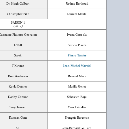
Dr. Hugh Culbert
Jérôme Berthoud
Christopher Pike
Laurent Mantel
SAISON 1
(2017)
Capitaine Philippa Georgiou
Ivana Coppola
L'Rell
Patricia Piazza
Sarek
Pierre Tessier
T'Kuvma
Jean-Michel Martial
Brett Anderson
Renaud Marx
Keyla Detmer
Maëlle Genet
Danby Connor
Sébastien Boju
Troy Januzzi
Yves Letzelter
Kamran Gant
François Bergeron
Kol
Jean-Bernard Guillard