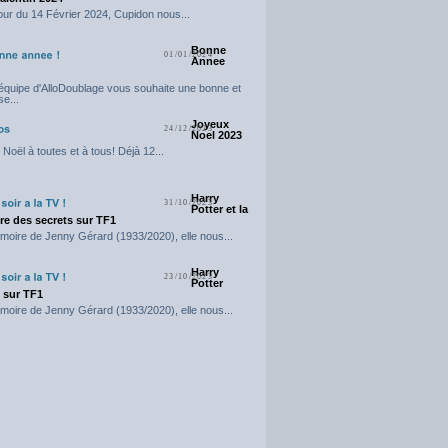
our du 14 Février 2024, Cupidon nous...
Bonne
01/01/2024
Annee
'équipe d'AlloDoublage vous souhaite une bonne et
e...
Joyeux
24/12/2023
Noel 2023
Noël à toutes et à tous! Déjà 12...
Harry
31/10/2023
Potter et la
e des secrets sur TF1
moire de Jenny Gérard (1933/2020), elle nous...
Harry
23/10/2023
Potter
t sur TF1
moire de Jenny Gérard (1933/2020), elle nous...