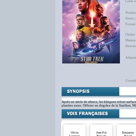
Créée 
Al
Nombre
Genre
Format
Chaîne 
Maison
Directi
Ma
Adapta
Lio
Fra
Consult
Après un siècle de silence, les klingons refont surface
planètes unies. Officier en disgrâce de la Starfleet, 
Olivia
Jean-Pol
Benjamin
Luccioni
Brissart
Pascal