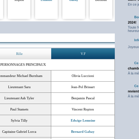
En ce j
2024!
Toute l
heureus
Joyeux 
Rôle
V.F
 PERSONNAGES PRINCIPAUX
chambr
À la mé
mmandeur Michael Burnham
Olivia Luccioni
Lieutenant Saru
Jean-Pol Brissart
revien
À la mé
Lieutenant Ash Tyler
Benjamin Pascal
Paul Stamets
Vincent Ropion
Sylvia Tilly
Edwige Lemoine
Capitaine Gabriel Lorca
Bernard Gabay