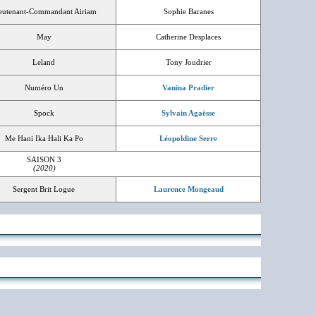
eutenant-Commandant Airiam
Sophie Baranes
May
Catherine Desplaces
Leland
Tony Joudrier
Numéro Un
Vanina Pradier
Spock
Sylvain Agaësse
Me Hani Ika Hali Ka Po
Léopoldine Serre
SAISON 3
(2020)
Sergent Brit Logue
Laurence Mongeaud