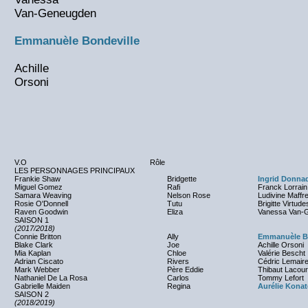
Van-Geneugden
Emmanuèle Bondeville
Achille
Orsoni
V.O
Rôle
LES PERSONNAGES PRINCIPAUX
Frankie Shaw
Bridgette
Ingrid Donna
Miguel Gomez
Rafi
Franck Lorrain
Samara Weaving
Nelson Rose
Ludivine Maffr
Rosie O'Donnell
Tutu
Brigitte Virtude
Raven Goodwin
Eliza
Vanessa Van-
SAISON 1
(2017/2018)
Connie Britton
Ally
Emmanuèle Bo
Blake Clark
Joe
Achille Orsoni
Mia Kaplan
Chloe
Valérie Bescht
Adrian Ciscato
Rivers
Cédric Lemair
Mark Webber
Père Eddie
Thibaut Lacour
Nathaniel De La Rosa
Carlos
Tommy Lefort
Gabrielle Maiden
Regina
Aurélie Konat
SAISON 2
(2018/2019)