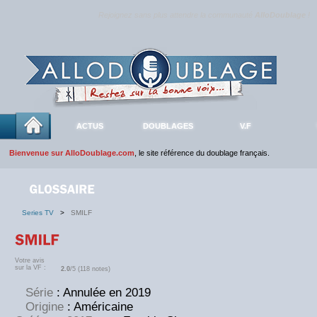
Rejoignez sans plus attendre la communauté
AlloDoublage
!
ACTUS
DOUBLAGES
V.F
Bienvenue sur AlloDoublage.com
, le site référence du doublage français.
Series TV
>
SMILF
Votre avis
sur la VF :
2.0
/5 (118 notes)
Série
: Annulée en 2019
Origine
: Américaine