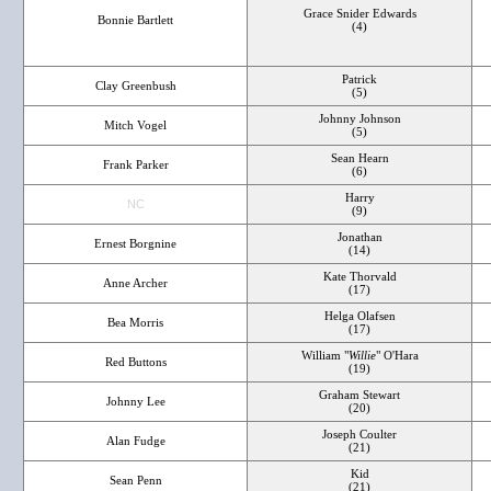
Grace Snider Edwards
Bonnie Bartlett
(4)
Patrick
Clay Greenbush
(5)
Johnny Johnson
Mitch Vogel
(5)
Sean Hearn
Frank Parker
(6)
Harry
NC
(9)
Jonathan
Ernest Borgnine
(14)
Kate Thorvald
Anne Archer
(17)
Helga Olafsen
Bea Morris
(17)
William "
Willie
" O'Hara
Red Buttons
(19)
Graham Stewart
Johnny Lee
(20)
Joseph Coulter
Alan Fudge
(21)
Kid
Sean Penn
(21)