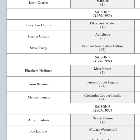
Standish
Leon Charles
(1)
SAISON 6
(1979/1980)
Eliza Jane Wilder
Lucy Lee Flippin
(1)
Annabelle
Harriet Gibson
(5)
Percival Isaac Cohen Dalton
Steve Tracy
(23)
SAISON 7
(1980/1981)
Miss Mason
Elizabeth Hoffman
(5)
James Cooper Ingalls
Jason Bateman
(21)
Cassandra Cooper Ingalls
Melissa Francis
(21)
SAISON 8
(1981/1982)
Nancy Oleson
Allison Balson
(1)
William Woestehoff
Joe Lambie
(5)