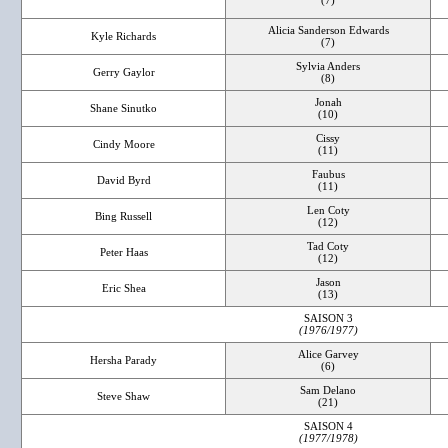
(7)
Alicia Sanderson Edwards
Kyle Richards
(7)
Sylvia Anders
Gerry Gaylor
(8)
Jonah
Shane Sinutko
(10)
Cissy
Cindy Moore
(11)
Faubus
David Byrd
(11)
Len Coty
Bing Russell
(12)
Tad Coty
Peter Haas
(12)
Jason
Eric Shea
(13)
SAISON 3
(1976/1977)
Alice Garvey
Hersha Parady
(6)
Sam Delano
Steve Shaw
(21)
SAISON 4
(1977/1978)