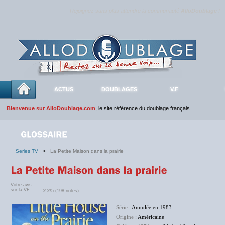
Rejoignez sans plus attendre la communauté
AlloDoublage
!
ACTUS
DOUBLAGES
V.F
Bienvenue sur AlloDoublage.com
, le site référence du doublage français.
Series TV
>
La Petite Maison dans la prairie
Votre avis
sur la VF :
2.2
/5 (198 notes)
Série
: Annulée en 1983
Origine
: Américaine