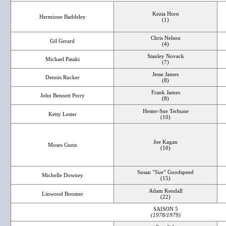
Kezia Horn
Hermione Baddeley
(1)
Chris Nelson
Gil Gerard
(4)
Stanley Novack
Michael Pataki
(7)
Jesse James
Dennis Rucker
(8)
Frank James
John Bennett Perry
(8)
Hester-Sue Terhune
Ketty Lester
(10)
Joe Kagan
Moses Gunn
(10)
Susan
"Sue"
Goodspeed
Michelle Downey
(15)
Adam Kendall
Linwood Boomer
(22)
SAISON 5
(1978/1979)