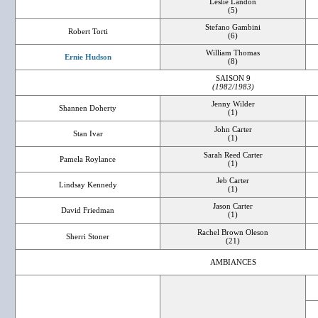
Leslie Landon
(5)
Stefano Gambini
Robert Torti
(6)
William Thomas
Ernie Hudson
(8)
SAISON 9
(1982/1983)
Jenny Wilder
Shannen Doherty
(1)
John Carter
Stan Ivar
(1)
Sarah Reed Carter
Pamela Roylance
(1)
Jeb Carter
Lindsay Kennedy
(1)
Jason Carter
David Friedman
(1)
Rachel Brown Oleson
Sherri Stoner
(21)
AMBIANCES