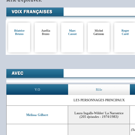
Béatrice
Aurélia
Marc
Michel
Roger
Bruno
Bruno
Cassot
Gatineau
Carel
V.O
Rôle
LES PERSONNAGES PRINCIPAUX
Laura Ingalls-Wilder/ La Narratrice
Melissa Gilbert
(205 épisodes - 1974/1983)
(S