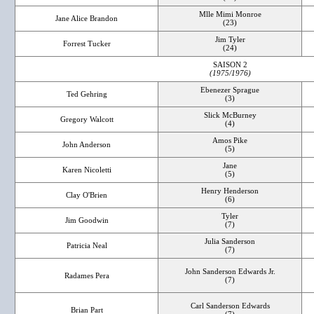
Mlle Mimi Monroe
Jane Alice Brandon
(23)
Jim Tyler
Forrest Tucker
(24)
SAISON 2
(1975/1976)
Ebenezer Sprague
Ted Gehring
(3)
Slick McBurney
Gregory Walcott
(4)
Amos Pike
John Anderson
(5)
Jane
Karen Nicoletti
(5)
Henry Henderson
Clay O'Brien
(6)
Tyler
Jim Goodwin
(7)
Julia Sanderson
Patricia Neal
(7)
John Sanderson Edwards Jr.
Radames Pera
(7)
Carl Sanderson Edwards
Brian Part