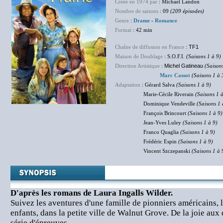
Créée en 1974 par
: Michael Landon
Nombre de saisons
: 09
(209 épisodes)
Genre
:
Drame
-
Romance
Format
: 42 min
Chaîne de diffusion en France
:
TF1
Maison de Doublage
: S.O.F.I.
(Saisons 1 à 9)
Direction Artistique
:
Michel Gatineau
(Saison
Marc Cassot
(Saisons 1 à 
Adaptation
: Gérard Salva
(Saisons 1 à 9)
Marie-Cécile Riverain
(Saisons 1 à
Dominique Vendeville
(Saisons 1 
François Brincourt
(Saisons 1 à 9)
Jean-Yves Luley
(Saisons 1 à 9)
Franco Quaglia
(Saisons 1 à 9)
Frédéric Espin
(Saisons 1 à 9)
Vincent Szczepanski
(Saisons 1 à 
D'après les romans de Laura Ingalls Wilder.
Suivez les aventures d'une famille de pionniers américains, le
enfants, dans la petite ville de Walnut Grove. De la joie aux 
série d'épreuves.