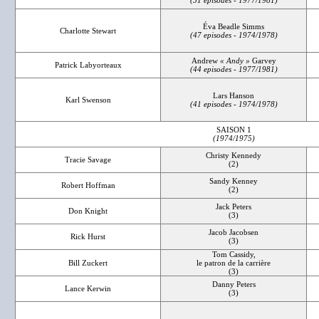
(51 episodes - 1977/1981)
Éva Beadle Simms
Charlotte Stewart
(47 episodes - 1974/1978)
Andrew
« Andy »
Garvey
Patrick Labyorteaux
(44 episodes - 1977/1981)
Lars Hanson
Karl Swenson
(41 episodes - 1974/1978)
SAISON 1
(1974/1975)
Christy Kennedy
Tracie Savage
(2)
Sandy Kenney
Robert Hoffman
(2)
Jack Peters
Don Knight
(3)
Jacob Jacobsen
Rick Hurst
(3)
Tom Cassidy,
Bill Zuckert
le patron de la carrière
(3)
Danny Peters
Lance Kerwin
(3)