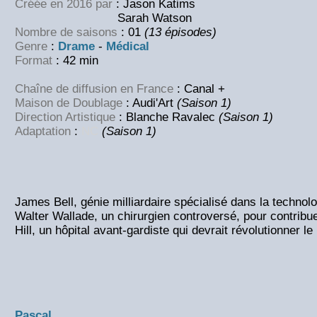
Créée en 2016 par
: Jason Katims
Sarah Watson
Nombre de saisons
: 01
(13 épisodes)
Genre
:
Drame
-
Médical
Format
: 42 min
Chaîne de diffusion en France
: Canal +
Maison de Doublage
: Audi'Art
(Saison 1)
Direction Artistique
: Blanche Ravalec
(Saison 1)
Adaptation
:
NC
(Saison 1)
James Bell, génie milliardaire spécialisé dans la techno
Walter Wallade, un chirurgien controversé, pour contrib
Hill, un hôpital avant-gardiste qui devrait révolutionner l
Pascal