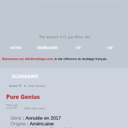
Rejoignez sans plus attendre la communauté
AlloDoublage
!
ACTUS
DOUBLAGES
V.F
V.O
Bienvenue sur AlloDoublage.com
, le site référence du doublage français.
Series TV
>
Pure Genius
Votre avis
sur la VF :
2.0
/5 (100 notes)
Série
: Annulée en 2017
Origine
: Américaine