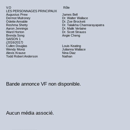
V.O
Rôle
LES PERSONNAGES PRINCIPAUX
Augustus Prew
James Bell
Dermot Mulroney
Dr. Walter Wallace
Odette Annable
Dr. Zoe Brockett
Reshma Shetty
Dr. Talaikha Channarayapatra
Aaron Jennings
Dr. Malik Verlaine
Ward Horton
Dr. Scott Strauss
Brenda Song
Angie Cheng
SAISON 1
(2016/2017)
Cullen Douglas
Louis Keating
Wendy Moniz
Julianna Wallace
Alexis Krause
Nina Diaz
Todd Robert Anderson
Nathan
Bande annonce VF non disponible.
Aucun média associé.