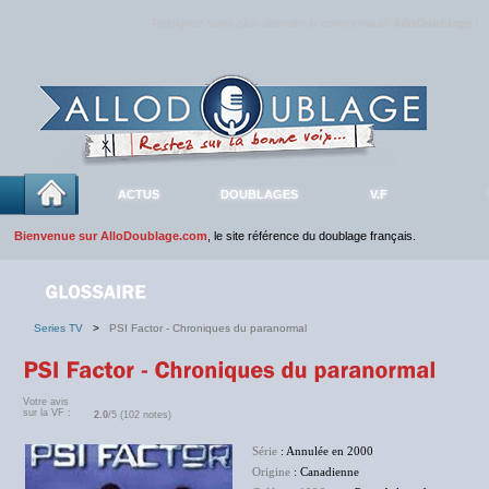
Rejoignez sans plus attendre la communauté
AlloDoublage
!
ACTUS
DOUBLAGES
V.F
Bienvenue sur AlloDoublage.com
, le site référence du doublage français.
Series TV
>
PSI Factor - Chroniques du paranormal
Votre avis
sur la VF :
2.0
/5 (102 notes)
Série
: Annulée en 2000
Origine
: Canadienne