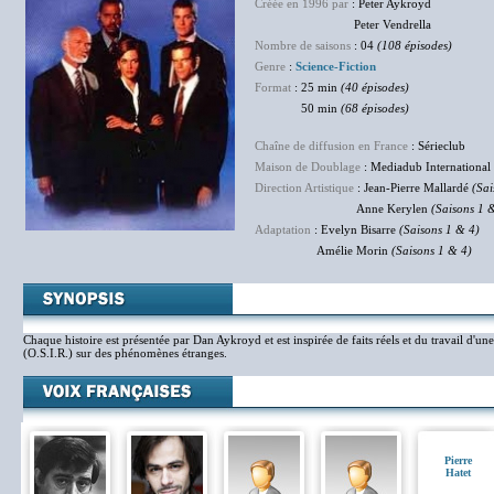
Créée en 1996 par
: Peter Aykroyd
Peter Vendrella
Nombre de saisons
: 04
(108 épisodes)
Genre
:
Science-Fiction
Format
: 25 min
(40 épisodes)
50 min
(68 épisodes)
Chaîne de diffusion en France
: Sérieclub
Maison de Doublage
: Mediadub International
Direction Artistique
: Jean-Pierre Mallardé
(Sai
Anne Kerylen
(Saisons 1 
Adaptation
: Evelyn Bisarre
(Saisons 1 & 4)
Amélie Morin
(Saisons 1 & 4)
Chaque histoire est présentée par Dan Aykroyd et est inspirée de faits réels et du travail d'un
(O.S.I.R.) sur des phénomènes étranges.
Pierre
Hatet