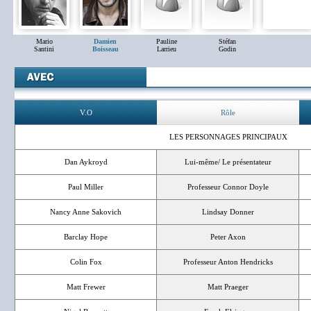
Mario
Damien
Pauline
Stéfan
Santini
Boisseau
Larrieu
Godin
V.O
Rôle
LES PERSONNAGES PRINCIPAUX
Dan Aykroyd
Lui-même/ Le présentateur
Paul Miller
Professeur Connor Doyle
Nancy Anne Sakovich
Lindsay Donner
Barclay Hope
Peter Axon
Colin Fox
Professeur Anton Hendricks
Matt Frewer
Matt Praeger