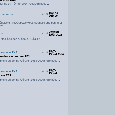
our du 14 Février 2024, Cupidon nous...
Bonne
01/01/2024
Annee
'équipe d'AlloDoublage vous souhaite une bonne et
e...
Joyeux
24/12/2023
Noel 2023
Noël à toutes et à tous! Déjà 12...
Harry
31/10/2023
Potter et la
e des secrets sur TF1
moire de Jenny Gérard (1933/2020), elle nous...
Harry
23/10/2023
Potter
t sur TF1
moire de Jenny Gérard (1933/2020), elle nous...