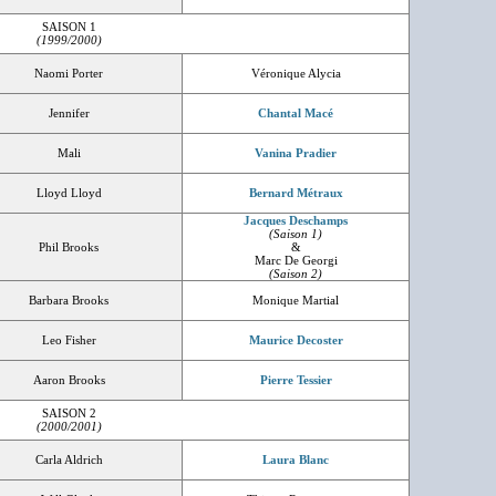
SAISON 1
(1999/2000)
Naomi Porter
Véronique Alycia
Jennifer
Chantal Macé
Mali
Vanina Pradier
Lloyd Lloyd
Bernard Métraux
Jacques Deschamps
(Saison 1)
Phil Brooks
&
Marc De Georgi
(Saison 2)
Barbara Brooks
Monique Martial
Leo Fisher
Maurice Decoster
Aaron Brooks
Pierre Tessier
SAISON 2
(2000/2001)
Carla Aldrich
Laura Blanc