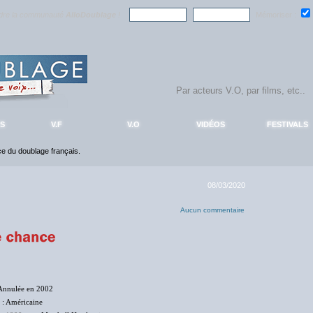
ndre la communauté
AlloDoublage
!
Mémoriser :
S
V.F
V.O
VIDÉOS
FESTIVALS
nce du doublage français.
08/03/2020
Aucun commentaire
Annulée en 2002
: Américaine