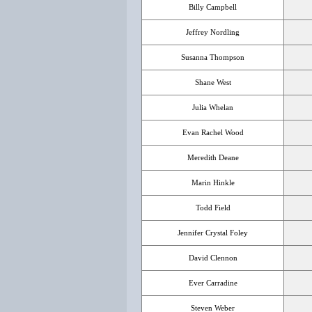
Billy Campbell
Jeffrey Nordling
Susanna Thompson
Shane West
Julia Whelan
Evan Rachel Wood
Meredith Deane
Marin Hinkle
Todd Field
Jennifer Crystal Foley
David Clennon
Ever Carradine
Steven Weber