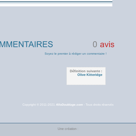
0
avis
Soyez le premier à rédiger un commentaire !
Définition suivante :
Olive Kitteridge
Copyright © 2011-2021
AlloDoublage.com
- Tous droits réservés
Une création :