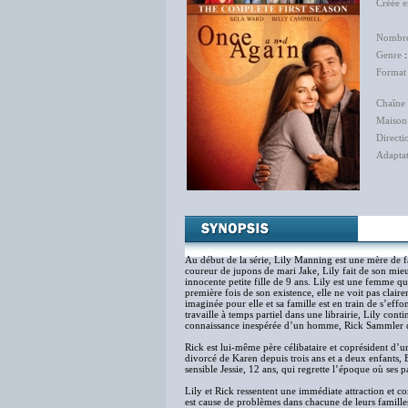
Créée 
Nombre
Genre
Format
Chaîne 
Maison
Directi
Adapta
Sand
Au début de la série, Lily Manning est une mère de fa
coureur de jupons de mari Jake, Lily fait de son mieu
innocente petite fille de 9 ans. Lily est une femme qu
première fois de son existence, elle ne voit pas claire
imaginée pour elle et sa famille est en train de s’eff
travaille à temps partiel dans une librairie, Lily conti
connaissance inespérée d’un homme, Rick Sammler da
Rick est lui-même père célibataire et coprésident d’un
divorcé de Karen depuis trois ans et a deux enfants, El
sensible Jessie, 12 ans, qui regrette l’époque où ses p
Lily et Rick ressentent une immédiate attraction et 
est cause de problèmes dans chacune de leurs familles.