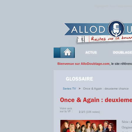
Rejoignez sans plus atte
ACTUS
DOUBLAGE
Bienvenue sur AlloDoublage.com
, le site référe
Series TV
>
Once & Again : deuxieme chance
Votre avis
sur la VF :
2.1
/5 (106 notes)
Série
: 
Origine