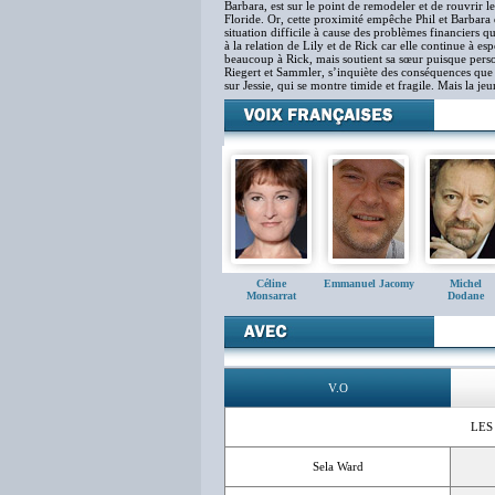
Barbara, est sur le point de remodeler et de rouvrir le
Floride. Or, cette proximité empêche Phil et Barbara d
situation difficile à cause des problèmes financiers q
à la relation de Lily et de Rick car elle continue à esp
beaucoup à Rick, mais soutient sa sœur puisque perso
Riegert et Sammler, s’inquiète des conséquences que p
sur Jessie, qui se montre timide et fragile. Mais la j
Céline
Emmanuel Jacomy
Michel
Monsarrat
Dodane
V.O
LES
Sela Ward