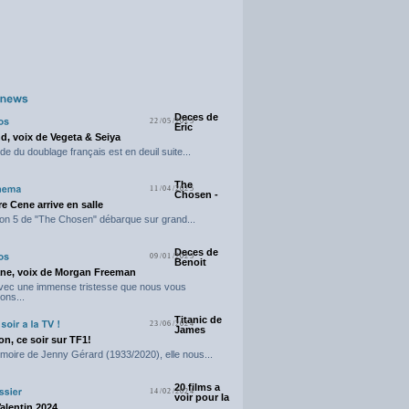
Deces de
22/05/2025
Eric
d, voix de Vegeta & Seiya
e du doublage français est en deuil suite...
The
11/04/2025
Chosen -
e Cene arrive en salle
on 5 de "The Chosen" débarque sur grand...
Deces de
09/01/2025
Benoit
ne, voix de Morgan Freeman
avec une immense tristesse que nous vous
ons...
Titanic de
23/06/2024
James
n, ce soir sur TF1!
moire de Jenny Gérard (1933/2020), elle nous...
20 films a
14/02/2024
voir pour la
Valentin 2024