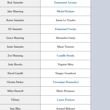
Rick Sammler
Emmanuel Jacomy
Jake Manning
Michel Dodane
Karen Sammler
Annie Le Youdec
Eli Sammler
Emmanuel Garijo
Grace Manning
Alexandra Garijo
Jessie Sammler
Marie Tirmont
Zoe Manning
Camille Donda
Judy Brooks
Virginie Méry
David Cassilli
Tanguy Goasdoué
Christie Parker
Véronique Desmadryl
Miles Dentrell
Mario Pecqueur
Tiffany
Laura Préjean
Sam Blue
Arnaud Bédouet