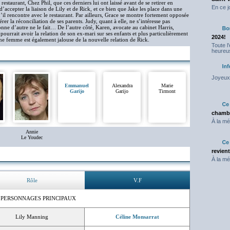
 restaurant, Chez Phil, que ces derniers lui ont laissé avant de se retirer en
En ce j
’accepter la liaison de Lily et de Rick, et ce bien que Jake les place dans une
u’il rencontre avec le restaurant. Par ailleurs, Grace se montre fortement opposée
érer la réconciliation de ses parents. Judy, quant à elle, ne s’intéresse pas
nne d’autre ne le fait… De l’autre côté, Karen, avocate au cabinet Harris,
ourrait avoir la relation de son ex-mari sur ses enfants et plus particulièrement
2024!
eune femme est également jalouse de la nouvelle relation de Rick.
Toute l
heureus
Joyeux 
Emmanuel
Alexandra
Marie
Garijo
Garijo
Tirmont
chambr
À la mé
Annie
Le Youdec
revien
À la mé
Rôle
V.F
 PERSONNAGES PRINCIPAUX
Lily Manning
Céline Monsarrat