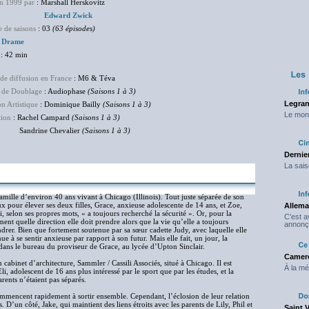
en 1999 par
: Marshall Herskovitz
Edward Zwick
 de saisons
: 03
(63 épisodes)
:
Drame
: 42 min
de diffusion en France
: M6 & Téva
 de Doublage
: Audiophase
(Saisons 1 à 3)
Legran
on Artistique
: Dominique Bailly
(Saisons 1 à 3)
Le mond
tion
: Rachel Campard
(Saisons 1 à 3)
rine Chevalier
(Saisons 1 à 3)
Dernier
La sais
mille d’environ 40 ans vivant à Chicago (Illinois). Tout juste séparée de son
x pour élever ses deux filles, Grace, anxieuse adolescente de 14 ans, et Zoe,
Allema
i, selon ses propres mots, « a toujours recherché la sécurité ». Or, pour la
C'est 
ment quelle direction elle doit prendre alors que la vie qu’elle a toujours
annonç
ondrer. Bien que fortement soutenue par sa sœur cadette Judy, avec laquelle elle
nue à se sentir anxieuse par rapport à son futur. Mais elle fait, un jour, la
ns le bureau du proviseur de Grace, au lycée d’Upton Sinclair.
Camero
 cabinet d’architecture, Sammler / Cassili Associés, situé à Chicago. Il est
À la mé
i, adolescent de 16 ans plus intéressé par le sport que par les études, et la
arents n’étaient pas séparés.
commencent rapidement à sortir ensemble. Cependant, l’éclosion de leur relation
 D’un côté, Jake, qui maintient des liens étroits avec les parents de Lily, Phil et
Saint 