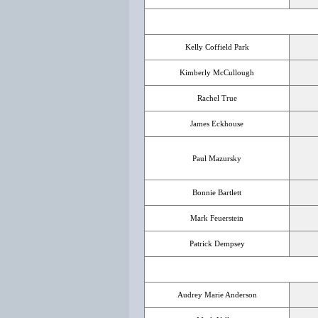
Kelly Coffield Park
Kimberly McCullough
Rachel True
James Eckhouse
Paul Mazursky
Bonnie Bartlett
Mark Feuerstein
Patrick Dempsey
Audrey Marie Anderson