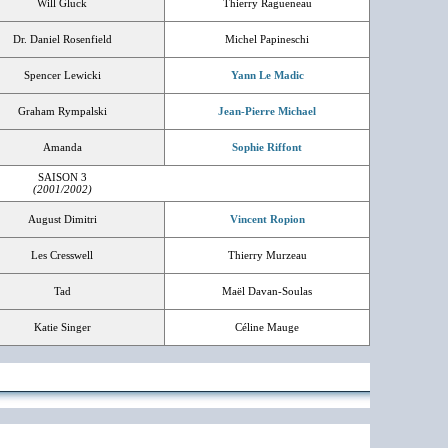
Will Gluck
Thierry Ragueneau
Dr. Daniel Rosenfield
Michel Papineschi
Spencer Lewicki
Yann Le Madic
Graham Rympalski
Jean-Pierre Michael
Amanda
Sophie Riffont
SAISON 3
(2001/2002)
August Dimitri
Vincent Ropion
Les Cresswell
Thierry Murzeau
Tad
Maël Davan-Soulas
Katie Singer
Céline Mauge