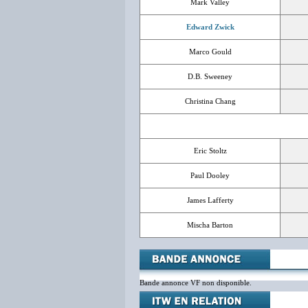
Mark Valley
Edward Zwick
Marco Gould
D.B. Sweeney
Christina Chang
Eric Stoltz
Paul Dooley
James Lafferty
Mischa Barton
Bande annonce VF non disponible.