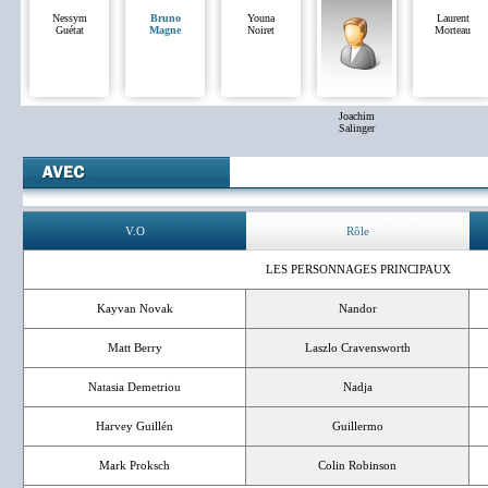
Nessym
Bruno
Youna
Laurent
Guétat
Magne
Noiret
Morteau
Joachim
Salinger
V.O
Rôle
LES PERSONNAGES PRINCIPAUX
Kayvan Novak
Nandor
Matt Berry
Laszlo Cravensworth
Natasia Demetriou
Nadja
Harvey Guillén
Guillermo
Mark Proksch
Colin Robinson