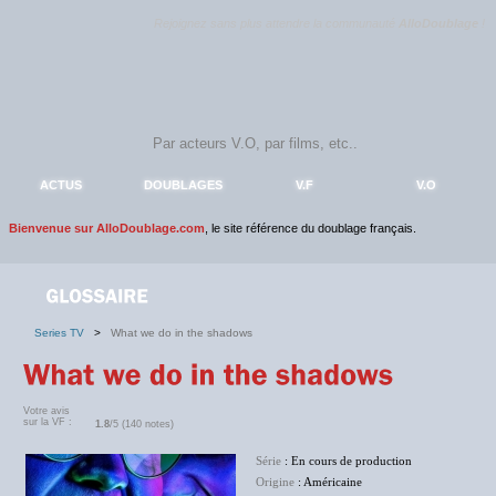
Rejoignez sans plus attendre la communauté
AlloDoublage
!
ACTUS
DOUBLAGES
V.F
V.O
Bienvenue sur AlloDoublage.com
, le site référence du doublage français.
Series TV
>
What we do in the shadows
Votre avis
sur la VF :
1.8
/5 (140 notes)
Série
: En cours de production
Origine
: Américaine