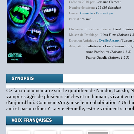
Créée en 2019 par
: Jemaine Clement
Nombre de saisons
: 03
(30 épisodes)
Genre
:
Comédie
-
Fantastique
Format
: 30 min
Chaîne de diffusion en France
: Canal + Séries
Maison de Doublage
: Libra Films
(Saisons 1 à
Direction Artistique
:
Cyrille Artaux
(Saisons 
Adaptation
: Juliette de la Cruz
(Saisons 1 à 3)
Anne Fombeurre
(Saisons 1 à 3)
Franco Quaglia
(Saisons 1 à 3)
Ce faux documentaire suit le quotidien de Nandor, Laszlo, Na
vampires âgés de plusieurs siècles et un humain, vivant en 
d'aujourd'hui. Comment s'organise leur cohabitation ? Un hu
ami et pas un dîner ? La vie éternelle, est-ce vraiment si cool