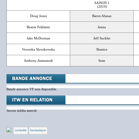
SAISON 1
(2019)
Doug Jones
Baron Afanas
Beanie Feldstein
Jenna
Jake McDorman
Jeff Suckler
Veronika Slowikowska
Shanice
Anthony Atamanuik
Sean
Bande annonce VF non disponible.
Aucun média associé.
comedie
fantastique