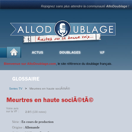
Rejoignez sans plus attendre la communauté
AlloDoublage
!
ACTUS
DOUBLAGES
V.F
Bienvenue sur AlloDoublage.com
, le site référence du doublage français.
Series TV
>
Meurtres en haute sociÃ©tÃ©
Votre avis
sur la VF :
2.0
/5 (130 notes)
Série
: En cours de production
Origine
: Allemande