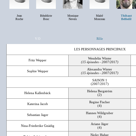
Jean
Bénédicte
Monique
Maïté
Thibaut
Roche
Bosc
Nevers
Monceau
Belfodil
V.O
Rôle
LES PERSONNAGES PRINCIPAUX
Wendelin Winter
Fritz Wepper
(15 épisodes - 2007/2017)
Alexandra Winter
Sophie Wepper
(15 épisodes - 2007/2017)
SAISON 1
(2007/2017)
Helena Bergström
Helena Kallenbäck
(2)
Regine Fischer
Katerina Jacob
(4)
Hannes Wildgruber
Sebastian Jager
(4)
Ariane Jäger
Nina-Friederike Gnädig
(4)
Nicky Huber