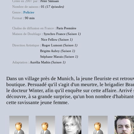
Créée en 2007 par
: Peter Sämaan
Nombre de saisons
: 01
(17 épisodes)
Genre
:
Policier
Format
: 90 min
Chaîne de diffusion en France
: Paris Première
Maison de Doublage
: Synchro France
(Saison 1)
Nice Fellow
(Saison 1)
Direction Artistique
: Roger Lumont
(Saison 1)
Brigitte Aubry
(Saison 1)
Stéphane Marais
(Saison 1)
Adaptation
: Aurélia Mathis
(Saison 1)
Dans un village près de Munich, la jeune fleuriste est retro
boutique. Persuadé qu'il s'agit d'un meurtre, le brigadier Bra
le docteur Winter, afin qu'il enquête sur cette affaire. Arrivé
découvre, à sa grande surprise, qu'un bon nombre d'habitant
cette ravissante jeune femme.