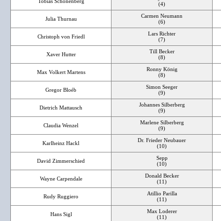
Tobias Schönenberg
(4)
Carmen Neumann
Julia Thurnau
(6)
Lars Richter
Christoph von Friedl
(7)
Till Becker
Xaver Hutter
(8)
Ronny König
Max Volkert Martens
(8)
Simon Seeger
Gregor Bloéb
(9)
Johannes Silberberg
Dietrich Mattausch
(9)
Marlene Silberberg
Claudia Wenzel
(9)
Dr. Frieder Neubauer
Karlheinz Hackl
(10)
Sepp
David Zimmerschied
(10)
Donald Becker
Wayne Carpendale
(11)
Atillio Parilla
Rudy Ruggiero
(11)
Max Loderer
Hans Sigl
(11)