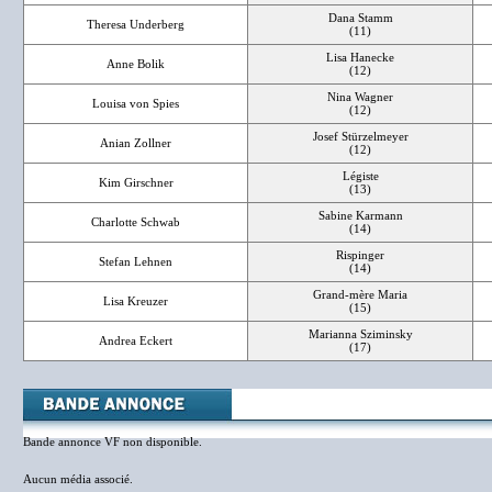
Dana Stamm
Theresa Underberg
(11)
Lisa Hanecke
Anne Bolik
(12)
Nina Wagner
Louisa von Spies
(12)
Josef Stürzelmeyer
Anian Zollner
(12)
Légiste
Kim Girschner
(13)
Sabine Karmann
Charlotte Schwab
(14)
Rispinger
Stefan Lehnen
(14)
Grand-mère Maria
Lisa Kreuzer
(15)
Marianna Sziminsky
Andrea Eckert
(17)
Bande annonce VF non disponible.
Aucun média associé.