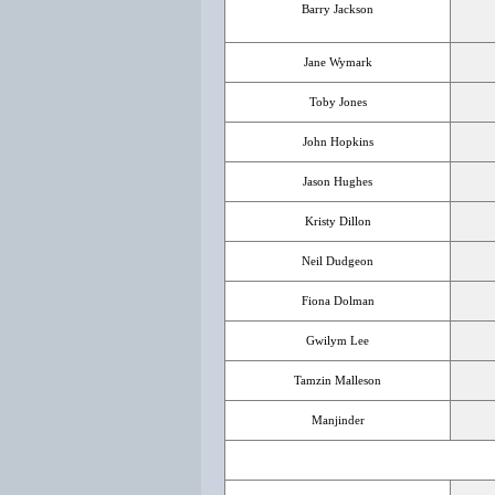
Barry Jackson
Jane Wymark
Toby Jones
John Hopkins
Jason Hughes
Kristy Dillon
Neil Dudgeon
Fiona Dolman
Gwilym Lee
Tamzin Malleson
Manjinder