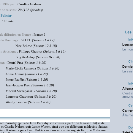
en 1997 par
: Caroline Graham
 de saisons
:
20 (122 épisodes)
:
Policier
: 100 min
de diffusion en France
: France 3
 de Doublage
: S.O.F.I.
(Saisons 1 à 12)
Legran
ce Fellow
(Saisons 12 à 18)
Le mond
on Artistique
: Philippe Chatriot
(Saisons 1 à 15)
gitte Aubry
(Saisons 16 à 20)
tion
: Daniel Fica
(Saisons 1 à 20)
Dernier
e-Cécile Canneva
(Saisons 1 à 20)
La sais
ie Yonnet
(Saisons 1 à 20)
re Pauffin
(Saisons 1 à 20)
-Jacques Pron
(Saisons 1 à 20)
Allema
ent Szczepanski
(Saisons 1 à 20)
C'est 
rence Chauveau
(Saisons 1 à 20)
annonç
dy Tramier
(Saisons 1 à 20)
Camero
À la mé
 Tom Barnaby (puis de John Barnaby son cousin à partir de la saison 14) et de
et Charlie Nelson puis Jamie Winter, ainsi que des différents médecins légistes
 Kam Karimore puis Fleur Perkins — dans un comté anglais fictif, le Midsomer.
Saint 