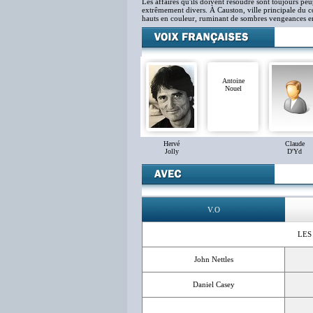
Les affaires qu'ils doivent résoudre sont toujours p
extrêmement divers. À Causton, ville principale du c
hauts en couleur, ruminant de sombres vengeances e
Antoine
Nouel
Hervé
Claude
Jolly
D'Yd
V.O
LES
John Nettles
Daniel Casey