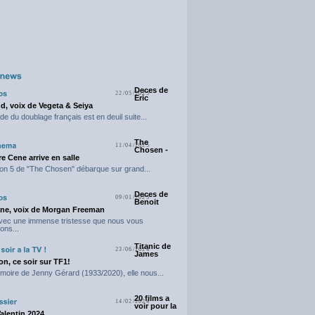
Deces de
22/05/2025
Eric
d, voix de Vegeta & Seiya
e du doublage français est en deuil suite...
The
11/04/2025
Chosen -
e Cene arrive en salle
on 5 de "The Chosen" débarque sur grand...
Deces de
09/01/2025
Benoit
ne, voix de Morgan Freeman
avec une immense tristesse que nous vous
ons...
Titanic de
23/06/2024
James
n, ce soir sur TF1!
moire de Jenny Gérard (1933/2020), elle nous...
20 films a
14/02/2024
voir pour la
Valentin 2024