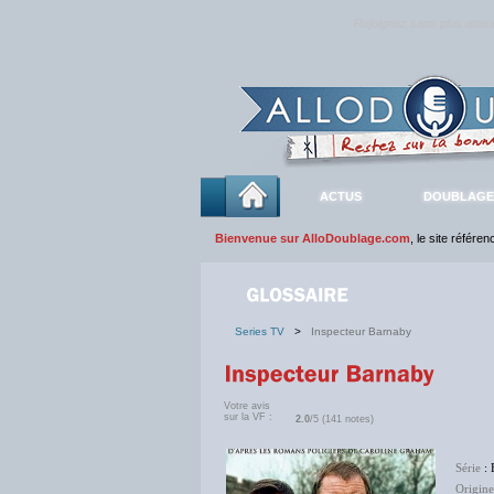
Rejoignez sans plus atte
ACTUS
DOUBLAGE
Bienvenue sur AlloDoublage.com
, le site référe
Series TV
>
Inspecteur Barnaby
Votre avis
sur la VF :
2.0
/5 (141 notes)
Série
: 
Origine