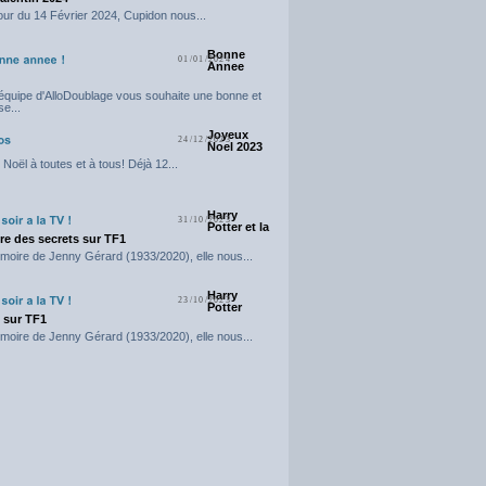
our du 14 Février 2024, Cupidon nous...
Bonne
01/01/2024
Annee
'équipe d'AlloDoublage vous souhaite une bonne et
e...
Joyeux
24/12/2023
Noel 2023
Noël à toutes et à tous! Déjà 12...
Harry
31/10/2023
Potter et la
e des secrets sur TF1
moire de Jenny Gérard (1933/2020), elle nous...
Harry
23/10/2023
Potter
t sur TF1
moire de Jenny Gérard (1933/2020), elle nous...