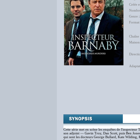
Créée 
Nombre
Genre
Format
Chaîne 
Maison
Ni
Directi
Bri
Adapta
Mari
Ann
Pier
Jean
Vinc
Lau
Wen
Cette série met en scène les enquêtes de l'inspecteur
son adjoint — Gavin Troy, Dan Scott, puis Ben Jones 
qui sont les docteurs George Bullard, Kate Wilding,