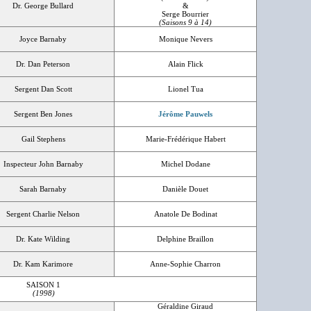
Dr. George Bullard
&
Serge Bourrier
(Saisons 9 à 14)
Joyce Barnaby
Monique Nevers
Dr. Dan Peterson
Alain Flick
Sergent Dan Scott
Lionel Tua
Sergent Ben Jones
Jérôme Pauwels
Gail Stephens
Marie-Frédérique Habert
Inspecteur John Barnaby
Michel Dodane
Sarah Barnaby
Danièle Douet
Sergent Charlie Nelson
Anatole De Bodinat
Dr. Kate Wilding
Delphine Braillon
Dr. Kam Karimore
Anne-Sophie Charron
SAISON 1
(1998)
Géraldine Giraud