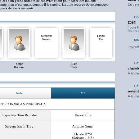
euplées d'un grand nombre de cadavres et ont pour cadre des milieux
omté, rien n’est jamais comme il le semble. La ville regorge de personnages
En ce j
nvers de vieux ennemis.
2024!
Toute l
heureus
Monique
Lionel
Nevers
Tua
Joyeux 
Serge
Alain
Bourrier
Flick
chambr
À la mé
revien
Rôle
V.F
À la mé
 PERSONNAGES PRINCIPAUX
Inspecteur Tom Barnaby
Hervé Jolly
Sergent Gavin Troy
Antoine Nouel
Claude D'Yd
(Saisons 1 à 8)