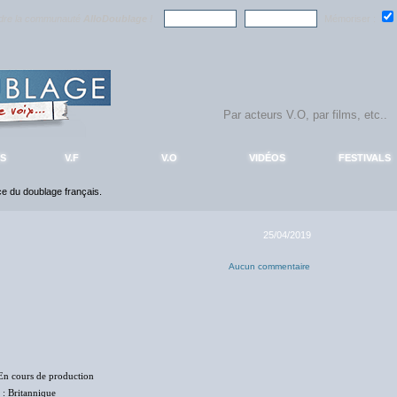
ndre la communauté
AlloDoublage
!
Mémoriser :
S
V.F
V.O
VIDÉOS
FESTIVALS
nce du doublage français.
25/04/2019
Aucun commentaire
En cours de production
: Britannique