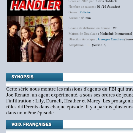
Créée en 2003 par
: Chris Haddock
Nombre de saisons
: 01
(16 épisodes)
Genre
:
Policier
Format
: 43 min
Chaîne de diffusion en France
: M6
Maison de Doublage
: Mediadub International
Direction Artistique
:
Georges Caudron
(Saiso
Adaptation
:
NC
(Saison 1)
Cette série nous montre les missions d'agents du FBI qui tra
Joe Renato, un agent expérimenté, a sous ses ordres de jeune
l'infiltration : Lily, Darnell, Heather et Marcy. Les protagon
rôles différents dans chaque épisode. Il y a parfois plusieur
dans un même épisode.