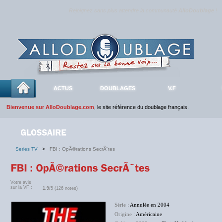
Rejoignez sans plus attendre la communauté
AlloDoublage
!
ACTUS
DOUBLAGES
V.F
Bienvenue sur AlloDoublage.com
, le site référence du doublage français.
Series TV
>
FBI : OpÃ©rations SecrÃ¨tes
Votre avis
sur la VF :
1.9
/5 (126 notes)
Série
: Annulée en 2004
Origine
: Américaine