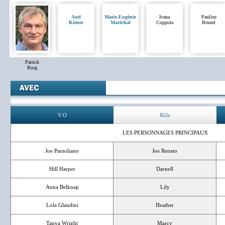
Axel
Marie-Eugénie
Ivana
Pauline
Kiener
Maréchal
Coppola
Brunel
Patrick
Borg
V.O
Rôle
LES PERSONNAGES PRINCIPAUX
Joe Pantoliano
Joe Renato
Hill Harper
Darnell
Anna Belknap
Lily
Lola Glaudini
Heather
Tanya Wright
Marcy