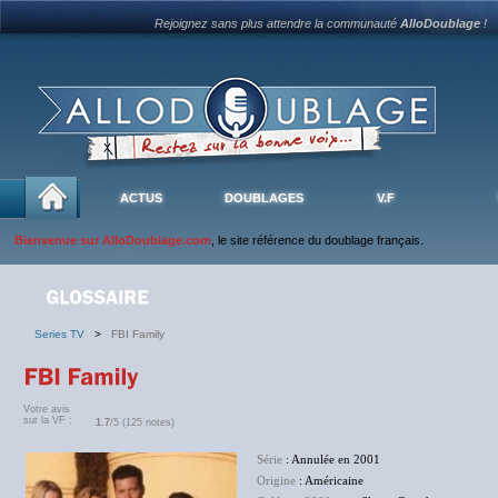
Rejoignez sans plus attendre la communauté
AlloDoublage
!
ACTUS
DOUBLAGES
V.F
Bienvenue sur AlloDoublage.com
, le site référence du doublage français.
Series TV
>
FBI Family
Votre avis
sur la VF :
1.7
/5 (125 notes)
Série
: Annulée en 2001
Origine
: Américaine