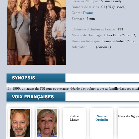
Créée en 2000 par
: Shaun Cassidy
Nombre de saisons
: 01
(25 épisodes)
Genre
:
Drame
Format
: 42 min
Chaîne de diffusion en France
: TF1
Maison de Doublage
: Libra Films
(Saison 1)
Direction Artistique
: François Jaubert
(Saison 
Adaptation
:
NC
(Saison 1)
En 1990, un agent du FBI sous couverture, décide d'entraîner toute sa famille dans ses miss
Céline
Noémie
Alexandre Nguye
Mauge
Orphelin