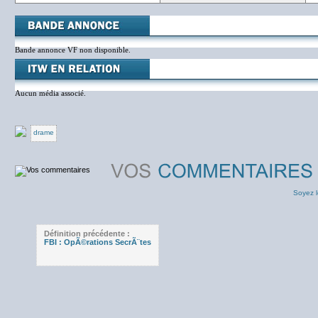
Bande annonce VF non disponible.
Aucun média associé.
drame
Soyez l
Définition précédente :
FBI : OpÃ©rations SecrÃ¨tes