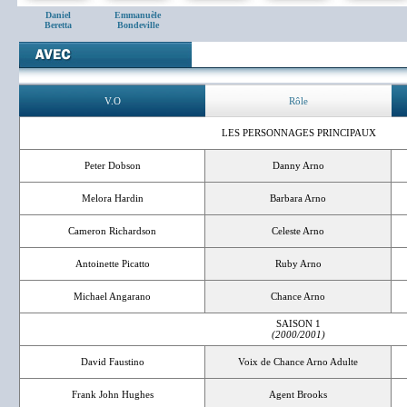
Daniel
Emmanuèle
Beretta
Bondeville
V.O
Rôle
LES PERSONNAGES PRINCIPAUX
Peter Dobson
Danny Arno
Melora Hardin
Barbara Arno
Cameron Richardson
Celeste Arno
Antoinette Picatto
Ruby Arno
Michael Angarano
Chance Arno
SAISON 1
(2000/2001)
David Faustino
Voix de Chance Arno Adulte
Frank John Hughes
Agent Brooks