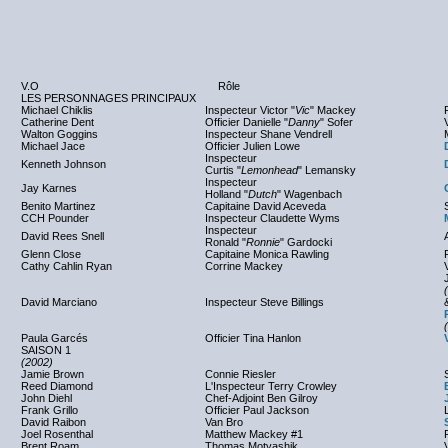
V.O
Rôle
LES PERSONNAGES PRINCIPAUX
Michael Chiklis
Inspecteur Victor "
Vic
" Mackey
Catherine Dent
Officier Danielle "
Danny
" Sofer
Walton Goggins
Inspecteur Shane Vendrell
Michael Jace
Officier Julien Lowe
Inspecteur
Kenneth Johnson
Curtis "
Lemonhead
" Lemansky
Inspecteur
Jay Karnes
Holland "
Dutch
" Wagenbach
Benito Martinez
Capitaine David Aceveda
CCH Pounder
Inspecteur Claudette Wyms
Inspecteur
David Rees Snell
Ronald "
Ronnie
" Gardocki
Glenn Close
Capitaine Monica Rawling
Cathy Cahlin Ryan
Corrine Mackey
David Marciano
Inspecteur Steve Billings
Paula Garcés
Officier Tina Hanlon
SAISON 1
(2002)
Jamie Brown
Connie Riesler
Reed Diamond
L'Inspecteur Terry Crowley
John Diehl
Chef-Adjoint Ben Gilroy
Frank Grillo
Officier Paul Jackson
David Raibon
Van Bro
Joel Rosenthal
Matthew Mackey #1
Brent Roam
Thomas Motyashik