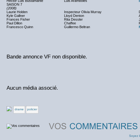
Hector Luis Bustamante
Luis Aramboles
SAISON 7
(2008)
Laurie Holden
Inspecteur Olivia Murray
Kyle Gallner
Lloyd Denton
Frances Fisher
Rita Dessler
Paul Dillon
Chaffee
Francesco Quinn
Guillermo Beltran
Bande annonce VF non disponible.
Aucun média associé.
drame
policier
Soyez l