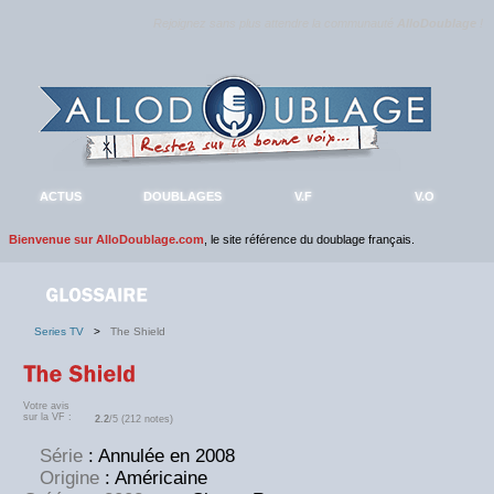
Rejoignez sans plus attendre la communauté
AlloDoublage
!
ACTUS
DOUBLAGES
V.F
V.O
Bienvenue sur AlloDoublage.com
, le site référence du doublage français.
Series TV
>
The Shield
Votre avis
sur la VF :
2.2
/5 (212 notes)
Série
: Annulée en 2008
Origine
: Américaine