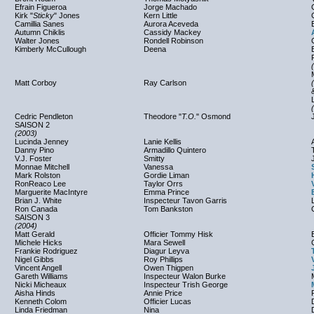
Efrain Figueroa
Jorge Machado
Kirk "
Sticky
" Jones
Kern Little
Camillia Sanes
Aurora Aceveda
Autumn Chiklis
Cassidy Mackey
Walter Jones
Rondell Robinson
Kimberly McCullough
Deena
Matt Corboy
Ray Carlson
Cedric Pendleton
Theodore "
T.O.
" Osmond
SAISON 2
(2003)
Lucinda Jenney
Lanie Kellis
Danny Pino
Armadillo Quintero
V.J. Foster
Smitty
Monnae Mitchell
Vanessa
Mark Rolston
Gordie Liman
RonReaco Lee
Taylor Orrs
Marguerite MacIntyre
Emma Prince
Brian J. White
Inspecteur Tavon Garris
Ron Canada
Tom Bankston
SAISON 3
(2004)
Matt Gerald
Officier Tommy Hisk
Michele Hicks
Mara Sewell
Frankie Rodriguez
Diagur Leyva
Nigel Gibbs
Roy Phillips
Vincent Angell
Owen Thigpen
Gareth Williams
Inspecteur Walon Burke
Nicki Micheaux
Inspecteur Trish George
Aisha Hinds
Annie Price
Kenneth Colom
Officier Lucas
Linda Friedman
Nina