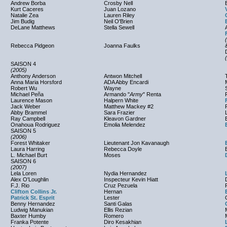
Andrew Borba
Crosby Nell
Kurt Caceres
Juan Lozano
Natalie Zea
Lauren Riley
Jim Budig
Neil O'Brien
DeLane Matthews
Stella Sewell
Rebecca Pidgeon
Joanna Faulks
SAISON 4
(2005)
Anthony Anderson
Antwon Mitchell
Anna Maria Horsford
ADA Abby Encardi
Robert Wu
Wayne
Michael Peña
Armando "
Army
" Renta
Laurence Mason
Halpern White
Jack Weber
Matthew Mackey #2
Abby Brammel
Sara Frazier
Ray Campbell
Kleavon Gardner
Onahoua Rodriguez
Emolia Melendez
SAISON 5
(2006)
Forest Whitaker
Lieutenant Jon Kavanaugh
Laura Harring
Rebecca Doyle
L. Michael Burt
Moses
SAISON 6
(2007)
Lela Loren
Nydia Hernandez
Alex O'Loughlin
Inspecteur Kevin Hiatt
F.J. Rio
Cruz Pezuela
Clifton Collins Jr.
Hernan
Patrick St. Esprit
Lester
Benny Hernandez
Santi Galas
Ludwig Manukian
Ellis Rezian
Baxter Humby
Romero
Franka Potente
Diro Kesakhian