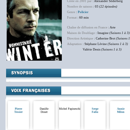
Créée en 2001 par
: Alexander Söderberg
Nombre de saisons
: 03
(22 épisodes)
Genre
:
Policier
Format
: 60 min
Chaîne de diffusion en France
: Arte
Maison de Doublage
: Imagine
(Saisons 1 à 3)
Direction Artistique
: Catherine Brot
(Saisons 1
Adaptation
: Stéphane Lévine
(Saisons 1 à 3)
Valérie Denis
(Saisons 1 à 3)
NC
Pierre
Danièle
Michel Papineschi
Serge
Annie
Tessier
Douet
Faliu
Milon