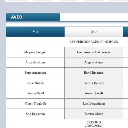
V.O
Rôle
LES PERSONNAGES PRINCIPAUX
Magnus Krepper
Commissaire Erik Winter
Amanda Ooms
Angela Winter
Peter Andersson
Bertil Ringmar
Jense Hultén
Fredrik Halders
Sharon Dyall
Aneta Djanali
Viktor Trägårdh
Lars Bergerheim
Stig Engström
Torsten Öberg
SAISON 3
(2009/2010)