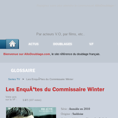
Rejoignez sans plus attendre la communauté
AlloDoublage
!
ACTUS
DOUBLAGES
V.F
Bienvenue sur AlloDoublage.com
, le site référence du doublage français.
Series TV
>
Les EnquÃªtes du Commissaire Winter
Votre avis
sur la VF :
1.6
/5 (107 notes)
Série
: Annulée en 2010
Origine
: Suédoise