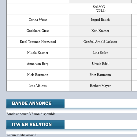
SAISON 1
(2015)
Carina Wiese
Ingrid Rauch
Godehard Giese
Karl Kramer
Errol Trotman Harewood
Général Arnold Jackson
Nikola Kastner
Lina Seiler
Anna von Berg
Ursula Edel
Niels Bormann
Fritz Hartmann
Jens Albinus
Herbert Mayer
Bande annonce VF non disponible.
Aucun média associé.