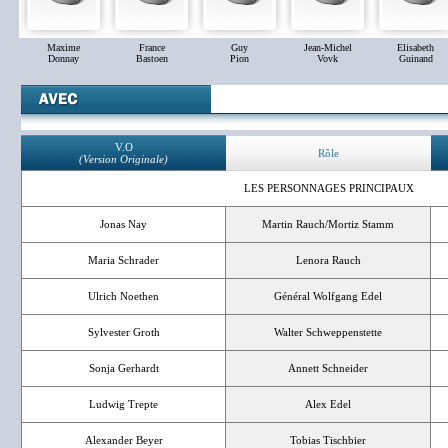
Maxime
France
Guy
Jean-Michel
Elisabeth
Donnay
Bastoen
Pion
Vovk
Guinand
V.O
Rôle
(Version Originale)
LES PERSONNAGES PRINCIPAUX
Jonas Nay
Martin Rauch/Mortiz Stamm
Maria Schrader
Lenora Rauch
Ulrich Noethen
Général Wolfgang Edel
Sylvester Groth
Walter Schweppenstette
Sonja Gerhardt
Annett Schneider
Ludwig Trepte
Alex Edel
Alexander Beyer
Tobias Tischbier