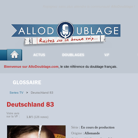
Rejoignez sans plus attendre la communauté
AlloDoublage
!
ACTUS
DOUBLAGES
V.F
Bienvenue sur AlloDoublage.com
, le site référence du doublage français.
Series TV
>
Deutschland 83
Votre avis
sur la VF :
1.8
/5 (126 notes)
Série
: En cours de production
Origine
: Allemande