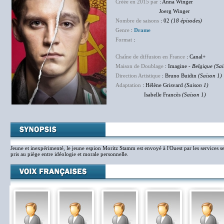
Créée en 2015 par
: Anna Winger
Joerg Winger
Nombre de saisons
: 02
(18 épisodes)
Genre
:
Drame
Format
:
Chaîne de diffusion en France
: Canal+
Maison de Doublage
: Imagine -
Belgique (Sai
Direction Artistique
: Bruno Buidin
(Saison 1)
Adaptation
: Hélène Grisvard
(Saison 1)
Isabelle Francès
(Saison 1)
Jeune et inexpérimenté, le jeune espion Moritz Stamm est envoyé à l'Ouest par les services sec
pris au piège entre idéologie et morale personnelle.