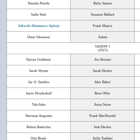
Daniela Pineda
Ruby Simms
Sadie Sink
Suzanne Ballard
Adewale Akinnuoye-Agbaje
Frank Majors
Omar Ghazaoui
Aslam
SAISON 1
(2015)
Darren Goldstein
Joe Abrams
Sarah Wynter
Sarah Decker
Jay O. Sanders
Alex Baker
Jayne Houdyshell
Rose Offer
Tala Ashe
Anna Stone
Sherman Augustus
Frank MacDonald
Robert Radochia
Josh Decker
Orla Brady
Sofia Tsaldari