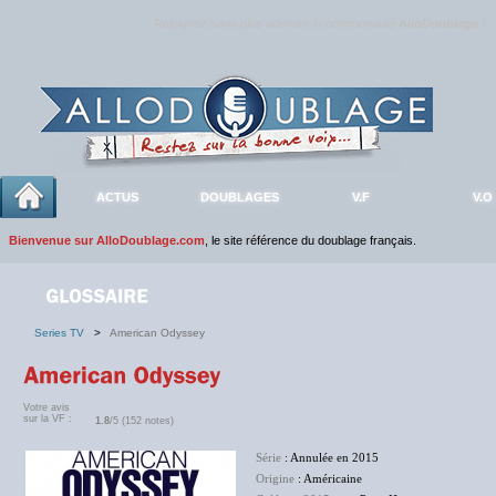
Rejoignez sans plus attendre la communauté
AlloDoublage
!
ACTUS
DOUBLAGES
V.F
V.O
Bienvenue sur AlloDoublage.com
, le site référence du doublage français.
Series TV
>
American Odyssey
Votre avis
sur la VF :
1.8
/5 (152 notes)
Série
: Annulée en 2015
Origine
: Américaine