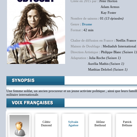
Créée en 2015 par
: Peter Horton
Adam Armus
Kay Foster
Nombre de saisons
: 01
(13 épisodes)
Genre
:
Drame
Format
: 42 min
Chaîne de diffusion en France
: Netflix France
Maison de Doublage
: Mediadub International
Direction Artistique
: Philippe Blanc
(Saison 1)
Adaptation
: Julia Roche
(Saison 1)
Aurélia Mathis
(Saison 1)
Matthias Delobel
(Saison 1)
Une femme soldat, un ancien procureur et un jeune activiste politique , ainsi que leurs famill
militaire internationale.
Cédric
Sylvain
Jérôme
Patrick
Dumond
Agaësse
Berthoud
Béthune