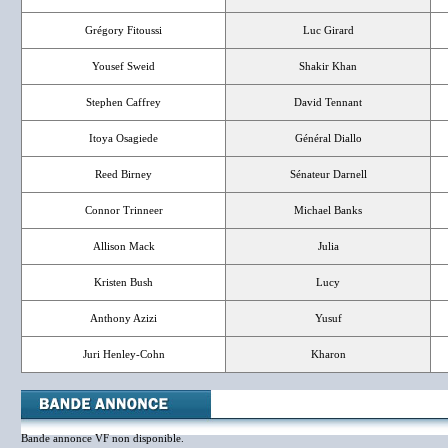
Grégory Fitoussi
Luc Girard
Yousef Sweid
Shakir Khan
Stephen Caffrey
David Tennant
Itoya Osagiede
Général Diallo
Reed Birney
Sénateur Darnell
Connor Trinneer
Michael Banks
Allison Mack
Julia
Kristen Bush
Lucy
Anthony Azizi
Yusuf
Juri Henley-Cohn
Kharon
Bande annonce VF non disponible.