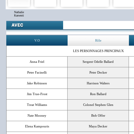
Nathalie
Karsenti
V.O
Rôle
LES PERSONNAGES PRINCIPAUX
Anna Friel
Sergent Odelle Ballard
Peter Facinelli
Peter Decker
Jake Robinson
Harrison Walters
Jim True-Frost
Ron Ballard
Treat Williams
Colonel Stephen Glen
Nate Mooney
Bob Offer
Elena Kampouris
Maya Decker