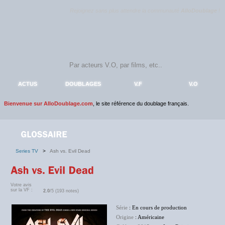
Rejoignez sans plus attendre la communauté
AlloDoublage
!
ACTUS
DOUBLAGES
V.F
V.O
Bienvenue sur AlloDoublage.com
, le site référence du doublage français.
Series TV
>
Ash vs. Evil Dead
Votre avis
sur la VF :
2.0
/5 (193 notes)
Série
: En cours de production
Origine
: Américaine