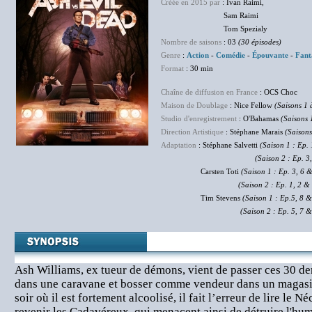
Créée en 2015 par
: Ivan Raimi,
Sam Raimi
Tom Spezialy
Nombre de saisons
: 03
(30 épisodes)
Genre
:
Action
-
Comédie
-
Épouvante
-
Fant
Format
: 30 min
Chaîne de diffusion en France
: OCS Choc
Maison de Doublage
: Nice Fellow
(Saisons 1 
Studio d'enregistrement
: O'Bahamas
(Saisons 
Direction Artistique
: Stéphane Marais
(Saisons
Adaptation
: Stéphane Salvetti
(Saison 1 : Ep. 
(Saison 2 : Ep. 3, 4, 6
Carsten Toti
(Saison 1 : Ep. 3, 6 &
(Saison 2 : Ep. 1, 2 & 
Tim Stevens
(Saison 1 : Ep.5, 8 
(Saison 2 : Ep. 5, 
Ash Williams, ex tueur de démons, vient de passer ces 30 de
dans une caravane et bosser comme vendeur dans un magasi
soir où il est fortement alcoolisé, il fait l’erreur de lire le 
revenir les Cadavéreux, qui menacent ainsi de détruire l'hum