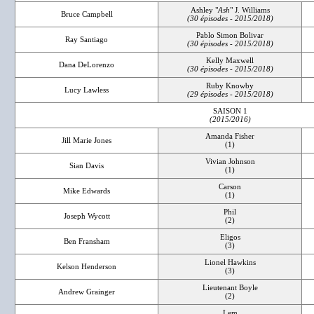
Ashley "
Ash
" J. Williams
Bruce Campbell
(30 épisodes - 2015/2018)
Pablo Simon Bolivar
Ray Santiago
(30 épisodes - 2015/2018)
Kelly Maxwell
Dana DeLorenzo
(30 épisodes - 2015/2018)
Ruby Knowby
Lucy Lawless
(29 épisodes - 2015/2018)
SAISON 1
(2015/2016)
Amanda Fisher
Jill Marie Jones
(1)
Vivian Johnson
Sian Davis
(1)
Carson
Mike Edwards
(1)
Phil
Joseph Wycott
(2)
Eligos
Ben Fransham
(3)
Lionel Hawkins
Kelson Henderson
(3)
Lieutenant Boyle
Andrew Grainger
(2)
Lem