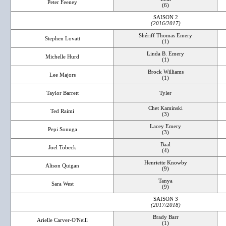
Peter Feeney
(6)
SAISON 2
(2016/2017)
Shériff Thomas Emery
Stephen Lovatt
(1)
Linda B. Emery
Michelle Hurd
(1)
Brock Williams
Lee Majors
(1)
Taylor Barrett
Tyler
Chet Kaminski
Ted Raimi
(3)
Lacey Emery
Pepi Sonuga
(3)
Baal
Joel Tobeck
(4)
Henriette Knowby
Alison Quigan
(9)
Tanya
Sara West
(9)
SAISON 3
(2017/2018)
Brady Barr
Arielle Carver-O'Neill
(1)