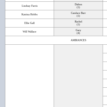
Dalton
Lindsay Farris
(1)
Candace Barr
Katrina Hobbs
(1)
Rachel
Ellie Gall
(1)
Gary
Will Wallace
(4)
AMBIANCES