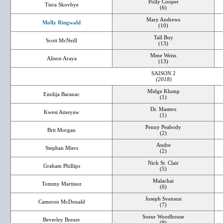
Polly Cooper
Tiera Skovbye
(6)
Mary Andrews
Molly Ringwald
(10)
Tall Boy
Scott McNeill
(13)
Mme Weiss
Alison Araya
(13)
SAISON 2
(2018)
Midge Klump
Emilija Baranac
(1)
Dr. Masters
Kwesi Ameyaw
(1)
Penny Peabody
Brit Morgan
(2)
Andre
Stephan Miers
(2)
Nick St. Clair
Graham Phillips
(5)
Malachai
Tommy Martinez
(6)
Joseph Svenson
Cameron McDonald
(7)
Soeur Woodhouse
Beverley Breuer
(9)