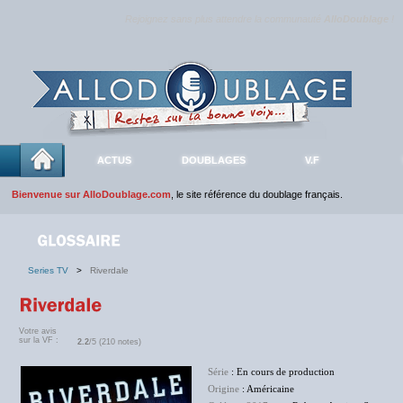
Rejoignez sans plus attendre la communauté
AlloDoublage
!
ACTUS
DOUBLAGES
V.F
Bienvenue sur AlloDoublage.com
, le site référence du doublage français.
Series TV
>
Riverdale
Votre avis
sur la VF :
2.2
/5 (210 notes)
Série
: En cours de production
Origine
: Américaine