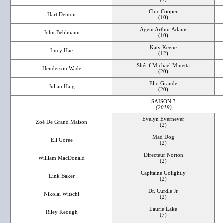
Chic Cooper
Hart Denton
(10)
Agent Arthur Adams
John Behlmann
(10)
Katy Keene
Lucy Hae
(12)
Shérif Michael Minetta
Henderson Wade
(20)
Elio Grande
Julian Haig
(20)
SAISON 3
(2019)
Evelyn Evernever
Zoé De Grand Maison
(2)
Mad Dog
Eli Goree
(2)
Directeur Norton
William MacDonald
(2)
Capitaine Golightly
Link Baker
(2)
Dr. Curdle Jr.
Nikolai Witschl
(2)
Laurie Lake
Riley Keough
(7)