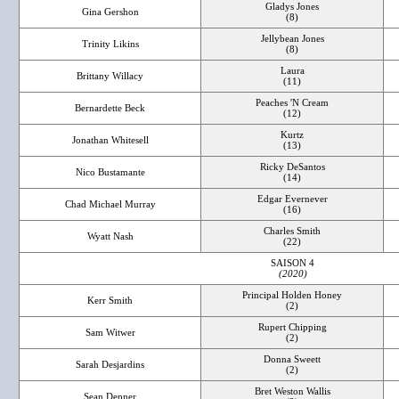
Gladys Jones
Gina Gershon
(8)
Jellybean Jones
Trinity Likins
(8)
Laura
Brittany Willacy
(11)
Peaches 'N Cream
Bernardette Beck
(12)
Kurtz
Jonathan Whitesell
(13)
Ricky DeSantos
Nico Bustamante
(14)
Edgar Evernever
Chad Michael Murray
(16)
Charles Smith
Wyatt Nash
(22)
SAISON 4
(2020)
Principal Holden Honey
Kerr Smith
(2)
Rupert Chipping
Sam Witwer
(2)
Donna Sweett
Sarah Desjardins
(2)
Bret Weston Wallis
Sean Depner