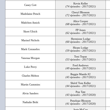
Kevin Keller
Casey Cott
(74 épisodes - 2017/2021)
Cheryl Blossom
Madelaine Petsch
(72 épisodes - 2017/2021)
Alice Cooper
Mädchen Amick
(68 épisodes - 2017/2021)
FP Jones
Skeet Ulrich
(62 épisodes - 2017/2021)
Hermione Lodge
Marisol Nichols
(60 épisodes - 2017/2021)
Hiram Lodge
Mark Consuelos
(59 épisodes - 2017/2021)
Toni Topaz
Vanessa Morgan
(53 épisodes - 2017/2021)
Fred Andrews
Luke Perry
(49 épisodes - 2017/2021)
Reggie Mantle #2
Charles Melton
(45 épisodes - 2017/2021)
Shérif Tom Keller
Martin Cummins
(44 épisodes - 2017/2021)
Pop Tate
Alvin Sanders
(43 épisodes - 2017/2020)
Penelope Blossom
Nathalie Boltt
(41 épisodes - 2017/2020)
Josie McCoy