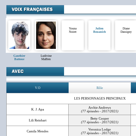
Youna
Julien
Diane
Noiret
Bouanich
Dassigny
Gauthier
Ludivine
Battoue
Maffren
V.O
Rôle
LES PERSONNAGES PRINCIPAUX
Archie Andrews
K. J. Apa
(77 épisodes - 2017/2021)
Betty Cooper
Lili Reinhart
(77 épisodes - 2017/2021)
Veronica Lodge
Camila Mendes
(77 épisodes - 2017/2021)