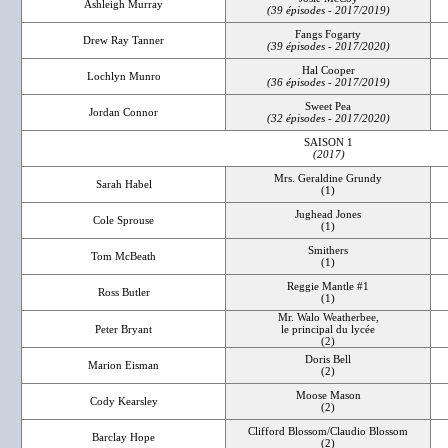
Ashleigh Murray
(39 épisodes - 2017/2019)
Fangs Fogarty
Drew Ray Tanner
(39 épisodes - 2017/2020)
Hal Cooper
Lochlyn Munro
(36 épisodes - 2017/2019)
Sweet Pea
Jordan Connor
(32 épisodes - 2017/2020)
SAISON 1
(2017)
Mrs. Geraldine Grundy
Sarah Habel
(1)
Jughead Jones
Cole Sprouse
(1)
Smithers
Tom McBeath
(1)
Reggie Mantle #1
Ross Butler
(1)
Mr. Walo Weatherbee,
Peter Bryant
le principal du lycée
(2)
Doris Bell
Marion Eisman
(2)
Moose Mason
Cody Kearsley
(2)
Clifford Blossom/Claudio Blossom
Barclay Hope
(2)