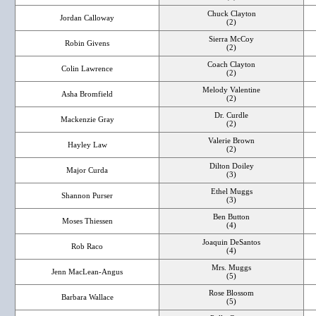
Chuck Clayton
Jordan Calloway
(2)
Sierra McCoy
Robin Givens
(2)
Coach Clayton
Colin Lawrence
(2)
Melody Valentine
Asha Bromfield
(2)
Dr. Curdle
Mackenzie Gray
(2)
Valerie Brown
Hayley Law
(2)
Dilton Doiley
Major Curda
(3)
Ethel Muggs
Shannon Purser
(3)
Ben Button
Moses Thiessen
(4)
Joaquin DeSantos
Rob Raco
(4)
Mrs. Muggs
Jenn MacLean-Angus
(5)
Rose Blossom
Barbara Wallace
(5)