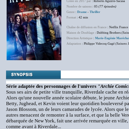
Créée en 2017 par
: Roberto Aguirre-Sacasa
Nombre de saisons
: 05
(77 épisodes)
Genre
:
Drame
-
Thriller
Format
: 42 min
Chaîne de diffusion en France
: Netflix France
Maison de Doublage
: Dubbing Brothers
(Sais
Direction Artistique
:
Marie-Eugénie Marécha
Adaptation
: Philippe Videcoq-Gagé
(Saisons 1
Série adaptée des personnages de l'univers
"Archie Comic
Sous ses airs de petite ville tranquille, Riverdale cache en r
Alors qu'une nouvelle année scolaire débute, le jeune Archi
Betty, Jughead, et Kevin voient leur quotidien bouleversé p
Jason Blossom, un de leurs camarades de lycée. Alors que les
autres menacent de remonter à la surface, et que la belle Ve
débarquée de New York, fait une arrivée remarquée en ville, 
comme avant à Riverdale...