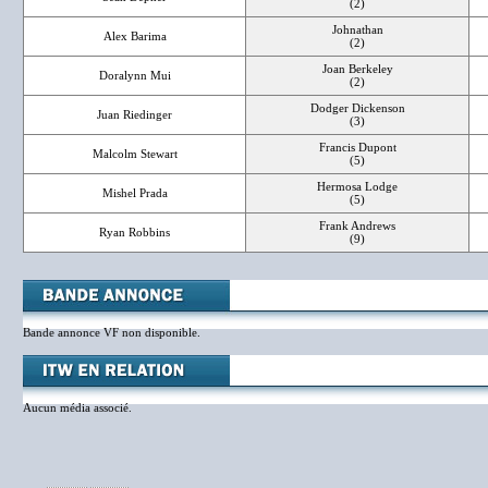
(2)
Johnathan
Alex Barima
(2)
Joan Berkeley
Doralynn Mui
(2)
Dodger Dickenson
Juan Riedinger
(3)
Francis Dupont
Malcolm Stewart
(5)
Hermosa Lodge
Mishel Prada
(5)
Frank Andrews
Ryan Robbins
(9)
Bande annonce VF non disponible.
Aucun média associé.