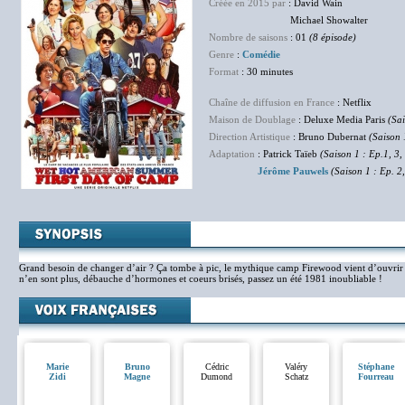
Créée en 2015 par
: David Wain
Michael Showalter
Nombre de saisons
: 01
(8 épisode)
Genre
:
Comédie
Format
: 30 minutes
Chaîne de diffusion en France
: Netflix
Maison de Doublage
: Deluxe Media Paris
(Sa
Direction Artistique
: Bruno Dubernat
(Saison 
Adaptation
: Patrick Taïeb
(Saison 1 : Ep.1, 3,
Jérôme Pauwels
(Saison 1 : Ep. 2
Grand besoin de changer d’air ? Ça tombe à pic, le mythique camp Firewood vient d’ouvrir ses
n’en sont plus, débauche d’hormones et coeurs brisés, passez un été 1981 inoubliable !
Marie
Bruno
Cédric
Valéry
Stéphane
Zidi
Magne
Dumond
Schatz
Fourreau