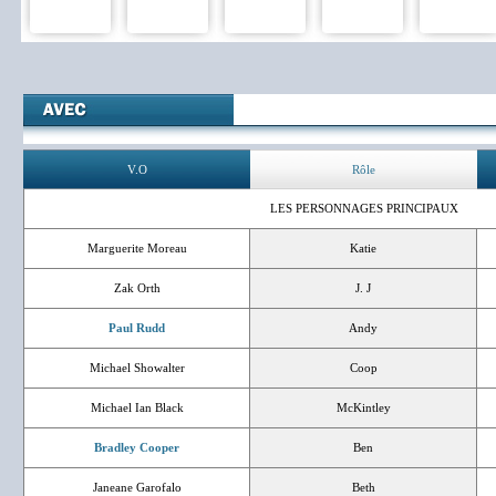
V.O
Rôle
LES PERSONNAGES PRINCIPAUX
Marguerite Moreau
Katie
Zak Orth
J. J
Paul Rudd
Andy
Michael Showalter
Coop
Michael Ian Black
McKintley
Bradley Cooper
Ben
Janeane Garofalo
Beth