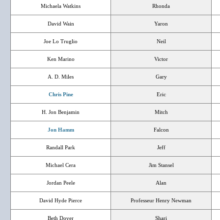
Michaela Watkins
Rhonda
David Wain
Yaron
Joe Lo Truglio
Neil
Ken Marino
Victor
A. D. Miles
Gary
Chris Pine
Eric
H. Jon Benjamin
Mitch
Jon Hamm
Falcon
Randall Park
Jeff
Michael Cera
Jim Stansel
Jordan Peele
Alan
David Hyde Pierce
Professeur Henry Newman
Beth Dover
Shari