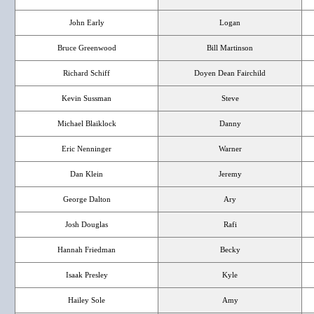
John Early
Logan
Bruce Greenwood
Bill Martinson
Richard Schiff
Doyen Dean Fairchild
Kevin Sussman
Steve
Michael Blaiklock
Danny
Eric Nenninger
Warner
Dan Klein
Jeremy
George Dalton
Ary
Josh Douglas
Rafi
Hannah Friedman
Becky
Isaak Presley
Kyle
Hailey Sole
Amy