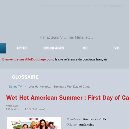
Rejoignez sans plus attendre la communauté
AlloDoublage
!
ACTUS
DOUBLAGES
V.F
V.O
Bienvenue sur AlloDoublage.com
, le site référence du doublage français.
Series TV
>
Wet Hot American Summer : First Day of Camp
Votre avis
sur la VF :
2.1
/5 (240 notes)
Mini-Série
: Annulée en 2015
Origine
: Américaine