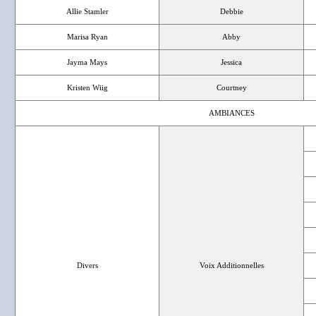
Allie Stamler
Debbie
Marisa Ryan
Abby
Jayma Mays
Jessica
Kristen Wiig
Courtney
AMBIANCES
Divers
Voix Additionnelles