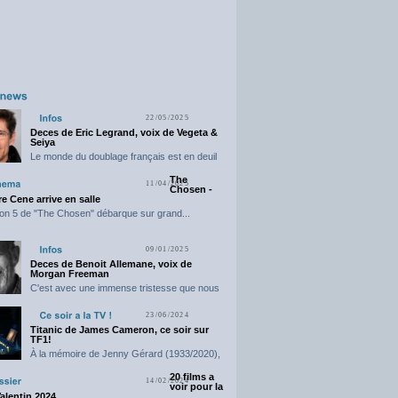
22/05/2025
Deces de Eric Legrand, voix de Vegeta &
Seiya
Le monde du doublage français est en deuil
suite...
The
11/04/2025
Chosen -
e Cene arrive en salle
on 5 de "The Chosen" débarque sur grand...
09/01/2025
Deces de Benoit Allemane, voix de
Morgan Freeman
C'est avec une immense tristesse que nous
vous annonçons...
23/06/2024
Titanic de James Cameron, ce soir sur
TF1!
À la mémoire de Jenny Gérard (1933/2020),
elle nous...
20 films a
14/02/2024
voir pour la
Valentin 2024