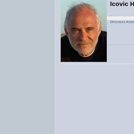
Icovic 
...
Directeurs Artis