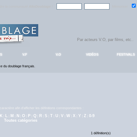
ndre la communauté
AlloDoublage
!
Mémoriser :
S
V.F
V.O
VIDÉOS
FESTIVALS
nce du doublage français.
aractère afin d'afficher les définitions correspondantes :
K
L
M
N
O
P
Q
R
S
T
U
V
W
X
Y
Z
0-9
|
|
|
|
|
|
|
|
|
|
|
|
|
|
|
|
Toutes catégories
1 définition(s)