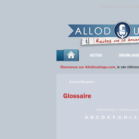
Rejoignez sans plus atte
ACTUS
DOUBLAGE
Bienvenue sur AlloDoublage.com
, le site référe
Accueil
/
Glossaire
Sélectionnez ci-dessous un c
A
B
C
D
E
F
G
H
I
J
|
|
|
|
|
|
|
|
|
|