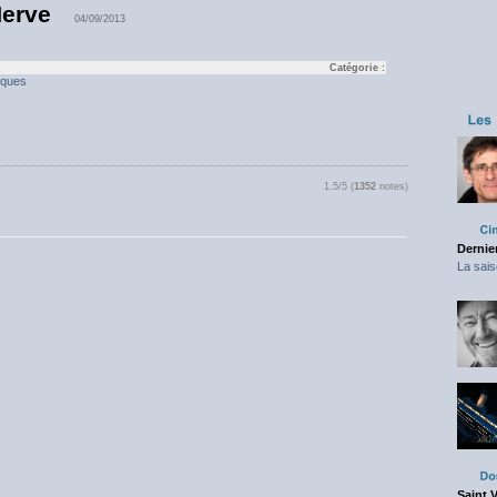
Herve
04/09/2013
Catégorie :
tiques
1.5/5 (
1352
notes)
Dernier
La sais
Saint 