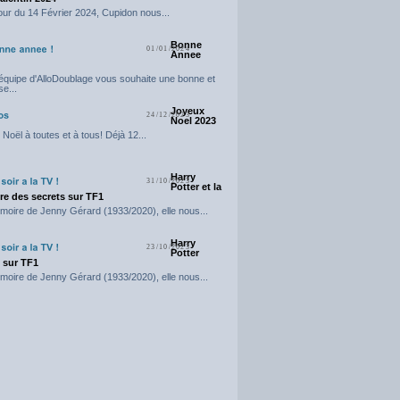
our du 14 Février 2024, Cupidon nous...
Bonne
01/01/2024
Annee
'équipe d'AlloDoublage vous souhaite une bonne et
e...
Joyeux
24/12/2023
Noel 2023
Noël à toutes et à tous! Déjà 12...
Harry
31/10/2023
Potter et la
e des secrets sur TF1
moire de Jenny Gérard (1933/2020), elle nous...
Harry
23/10/2023
Potter
t sur TF1
moire de Jenny Gérard (1933/2020), elle nous...