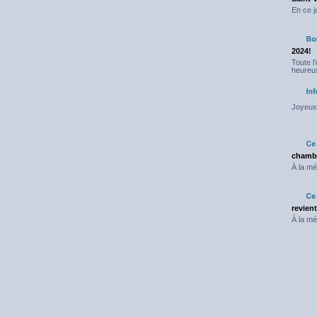
En ce j
2024!
Toute l
heureus
Joyeux 
chambr
À la mé
revien
À la mé