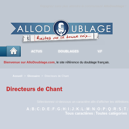
Rejoignez sans plus attendre la communauté
AlloDoublage
!
ACTUS
DOUBLAGES
V.F
Bienvenue sur AlloDoublage.com
, le site référence du doublage français.
Accueil
>
Glossaire
> Directeurs de Chant
Sélectionnez ci-dessous un caractère afin d'afficher les définitio
A
B
C
D
E
F
G
H
I
J
K
L
M
N
O
P
Q
R
S
T
|
|
|
|
|
|
|
|
|
|
|
|
|
|
|
|
|
|
|
|
Tous caractères
Toutes catégories
|