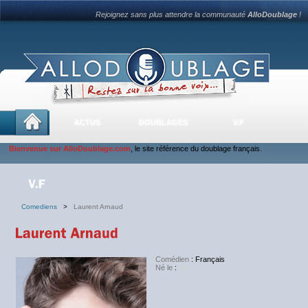
Rejoignez sans plus attendre la communauté
AlloDoublage
!
ACTUS
DOUBLAGES
V.F
Bienvenue sur AlloDoublage.com
, le site référence du doublage français.
Comediens
>
Laurent Arnaud
Comédien
: Français
Né le
:
NC