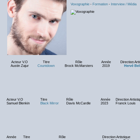
Voxographie
-
Formation
-
Interview / Média
Acteur V.O
Titre
Rôle
Année
Direction Arti
Austin Zajur
Countdown
Brock McMarsters
2019
Hervé Bel
Acteur V.O
Titre
Rôle
Année
Direction Artisti
Samuel Blenkin
Black Mirror
Davis McCardle
2023
Franck Louis
Année
Titre
Rôle
Direction Artistique