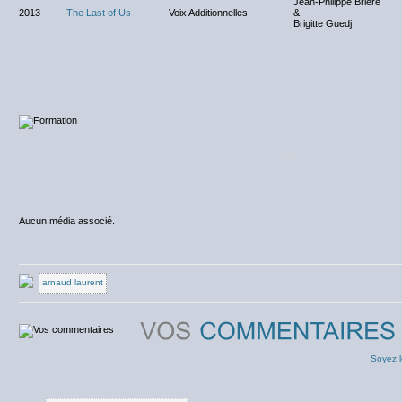
Jean-Philippe Brière
2013
The Last of Us
Voix Additionnelles
&
Brigitte Guedj
NC
Aucun média associé.
arnaud laurent
Soyez l