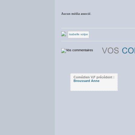
Aucun média associé.
isabelle volpe
Comédien V.F précédent :
Broussard Anne