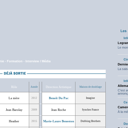
Legran
Le mond
hie
-
Formation
-
Interview / Média
Dernier
La sais
Allema
Rôle
Direction Artistique
Année
Maison de doublage
C'est 
annonç
La mère
Benoît Du Pac
2012
Imagine
Camero
Jean Barolay
Jean Roche
2009
Synchro France
À la mé
Heather
Marie-Laure Beneston
2015
Dubbing Brothers