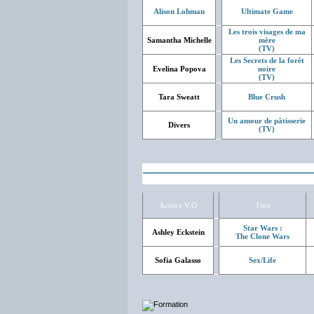
Alison Lohman
Ultimate Game
Les trois visages de ma
Samantha Michelle
mère
(TV)
Les Secrets de la forêt
Evelina Popova
noire
(TV)
Tara Sweatt
Blue Crush
Un amour de pâtisserie
Divers
(TV)
Actrice V.O
Titre
Star Wars :
Ashley Eckstein
The Clone Wars
Sofia Galasso
Sex/Life