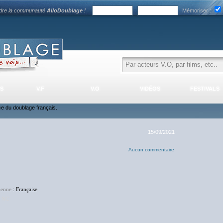
ndre la communauté
AlloDoublage
!
Mémoriser :
S
V.F
V.O
VIDÉOS
FESTIVALS
nce du doublage français.
15/09/2021
Aucun commentaire
enne
: Française
:
NC