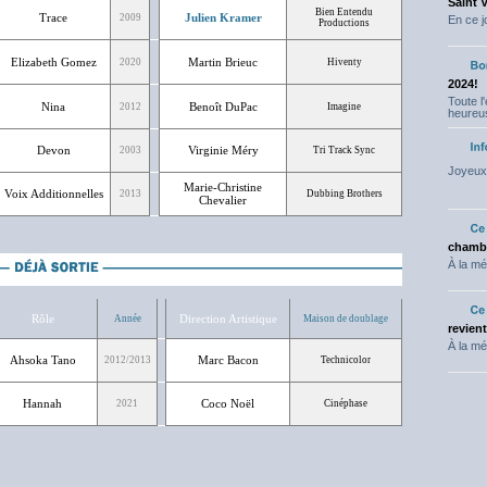
Saint 
Bien Entendu
Trace
Julien Kramer
2009
En ce j
Productions
Elizabeth Gomez
Martin Brieuc
2020
Hiventy
2024!
Toute l
Nina
Benoît DuPac
2012
Imagine
heureus
Devon
Virginie Méry
2003
Tri Track Sync
Joyeux 
Marie-Christine
Voix Additionnelles
2013
Dubbing Brothers
Chevalier
chambr
À la mé
Rôle
Direction Artistique
Année
Maison de doublage
revien
À la mé
Ahsoka Tano
Marc Bacon
2012/2013
Technicolor
Hannah
Coco Noël
2021
Cinéphase