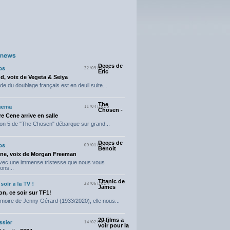
Deces de
22/05/2025
Eric
d, voix de Vegeta & Seiya
e du doublage français est en deuil suite...
The
11/04/2025
Chosen -
e Cene arrive en salle
on 5 de "The Chosen" débarque sur grand...
Deces de
09/01/2025
Benoit
ne, voix de Morgan Freeman
avec une immense tristesse que nous vous
ons...
Titanic de
23/06/2024
James
n, ce soir sur TF1!
moire de Jenny Gérard (1933/2020), elle nous...
20 films a
14/02/2024
voir pour la