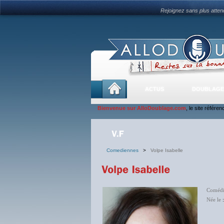
Rejoignez sans plus atte
ACTUS
DOUBLAGE
Bienvenue sur AlloDoublage.com
, le site référe
Comediennes
>
Volpe Isabelle
Comédi
Née le