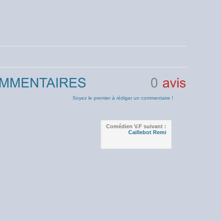
NC
0
avis
Soyez le premier à rédiger un commentaire !
Comédien V.F suivant :
Caillebot Remi