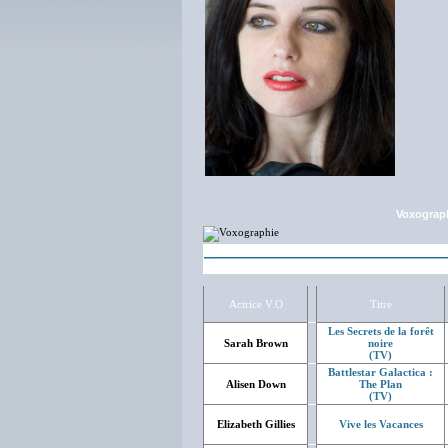
Voxograp
Actrice V.O
Titre
Les Secrets de la forêt
Sarah Brown
noire
(TV)
Battlestar Galactica :
Alisen Down
The Plan
(TV)
Elizabeth Gillies
Vive les Vacances