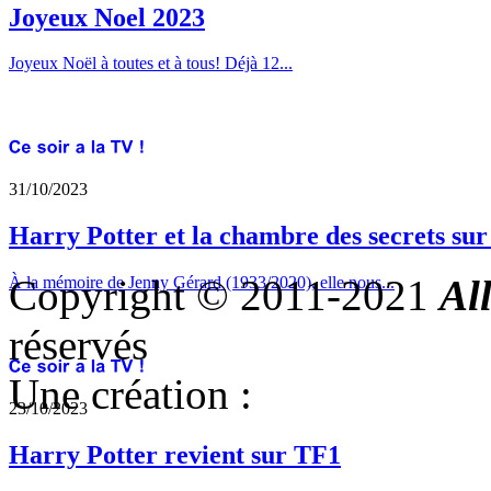
Joyeux Noel 2023
Joyeux Noël à toutes et à tous! Déjà 12...
31/10/2023
Harry Potter et la chambre des secrets su
Copyright © 2011-2021
Al
À la mémoire de Jenny Gérard (1933/2020), elle nous...
réservés
Une création :
23/10/2023
Harry Potter revient sur TF1