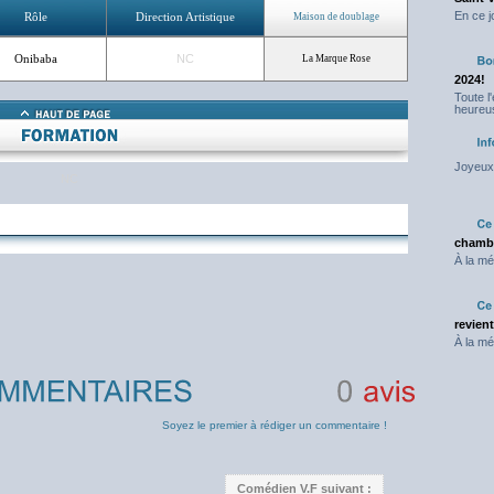
En ce j
Rôle
Direction Artistique
Maison de doublage
Onibaba
NC
La Marque Rose
2024!
Toute l
heureus
Joyeux 
NC
chambr
À la mé
revien
À la mé
0
avis
Soyez le premier à rédiger un commentaire !
Comédien V.F suivant :