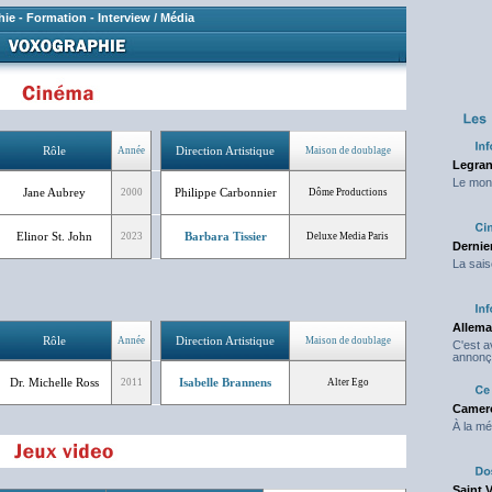
hie
-
Formation
-
Interview / Média
Rôle
Direction Artistique
Année
Maison de doublage
Legran
Le mond
Jane Aubrey
Philippe Carbonnier
2000
Dôme Productions
Elinor St. John
Barbara Tissier
2023
Deluxe Media Paris
Dernier
La sais
Allema
Rôle
Direction Artistique
Année
Maison de doublage
C'est 
annonç
Dr. Michelle Ross
Isabelle Brannens
2011
Alter Ego
Camero
À la mé
Saint 