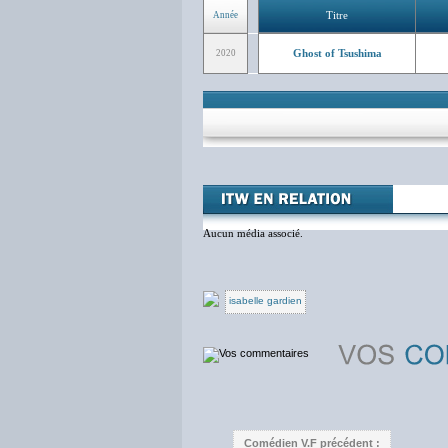
Titre
Année
Ghost of Tsushima
2020
Aucun média associé.
isabelle gardien
Comédien V.F précédent :