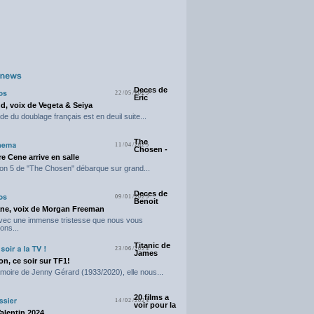
Deces de
22/05/2025
Eric
d, voix de Vegeta & Seiya
e du doublage français est en deuil suite...
The
11/04/2025
Chosen -
e Cene arrive en salle
on 5 de "The Chosen" débarque sur grand...
Deces de
09/01/2025
Benoit
ne, voix de Morgan Freeman
avec une immense tristesse que nous vous
ons...
Titanic de
23/06/2024
James
n, ce soir sur TF1!
moire de Jenny Gérard (1933/2020), elle nous...
20 films a
14/02/2024
voir pour la
Valentin 2024