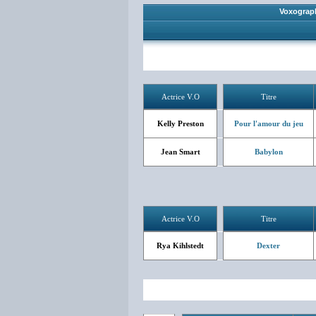
Voxograp
Actrice V.O
Titre
Kelly Preston
Pour l'amour du jeu
Jean Smart
Babylon
Actrice V.O
Titre
Rya Kihlstedt
Dexter