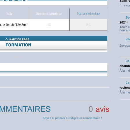
Saint 
En ce j
Rôle
Direction Artistique
Maison de doublage
2024!
st, le Roi de Téméria
NC
NC
Toute l
heureus
Joyeux 
NC
chambr
À la mé
revien
À la mé
0
avis
Soyez le premier à rédiger un commentaire !