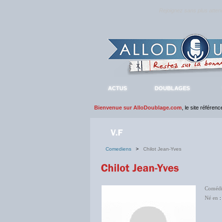
Rejoignez sans plus atte
ACTUS
DOUBLAGES
Bienvenue sur AlloDoublage.com
, le site référen
Comediens
>
Chilot Jean-Yves
Coméd
Né en
: