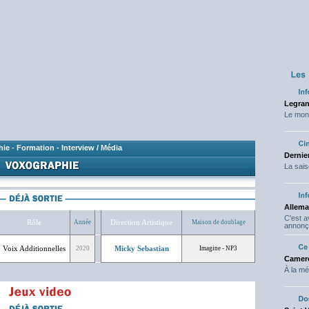
Legran
Le mond
hie
-
Formation
-
Interview / Média
Dernier
La sais
Allema
C'est 
Rôle
Direction Artistique
Année
Maison de doublage
annonç
Voix Additionnelles
Micky Sebastian
2020
Imagine - NP3
Camero
À la mé