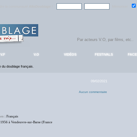
ndre la communauté
AlloDoublage
!
Mémoriser :
V.F
V.O
VIDÉOS
FESTIVALS
FAC
ce du doublage français.
09/02/2021
Aucun commentaire
ien
: Français
 1956 à Vendeuvre-sur-Barse (France