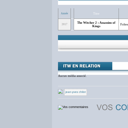
Titre
Année
The Witcher 2 : Assassins of
Folte
2017
Kings
Aucun média associé.
jean-yves chilot