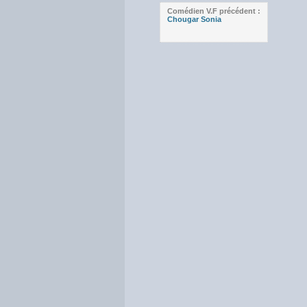
Comédien V.F précédent :
Chougar Sonia