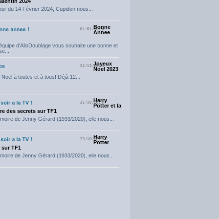
Valentin 2024
our du 14 Février 2024, Cupidon nous...
Bonne
01/01/2024
Annee
'équipe d'AlloDoublage vous souhaite une bonne et
e...
Joyeux
24/12/2023
Noel 2023
Noël à toutes et à tous! Déjà 12...
Harry
31/10/2023
Potter et la
e des secrets sur TF1
moire de Jenny Gérard (1933/2020), elle nous...
Harry
23/10/2023
Potter
t sur TF1
moire de Jenny Gérard (1933/2020), elle nous...