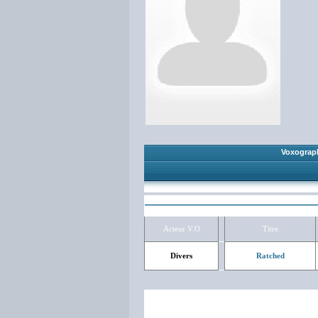
Voxograp
Acteur V.O
Titre
Divers
Ratched