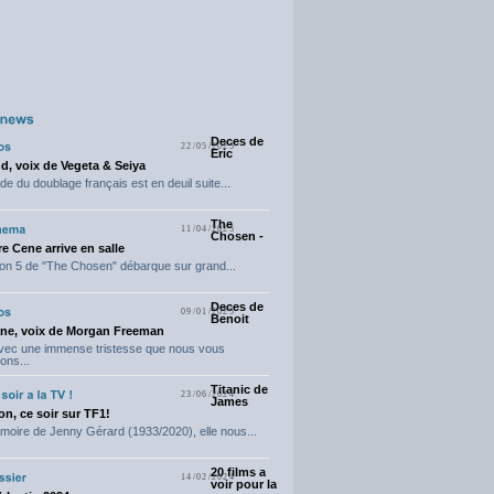
Deces de
22/05/2025
Eric
d, voix de Vegeta & Seiya
e du doublage français est en deuil suite...
The
11/04/2025
Chosen -
e Cene arrive en salle
on 5 de "The Chosen" débarque sur grand...
Deces de
09/01/2025
Benoit
ne, voix de Morgan Freeman
avec une immense tristesse que nous vous
ons...
Titanic de
23/06/2024
James
n, ce soir sur TF1!
moire de Jenny Gérard (1933/2020), elle nous...
20 films a
14/02/2024
voir pour la