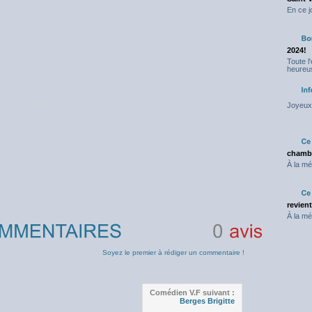
En ce j
2024!
Toute l
heureus
NC
Joyeux 
chambr
À la mé
revien
À la mé
0
avis
Soyez le premier à rédiger un commentaire !
Comédien V.F suivant :
Berges Brigitte