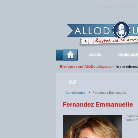
Rejoignez sans plus atte
ACTUS
DOUBLAGE
Bienvenue sur AlloDoublage.com
, le site référe
Comediennes
>
Fernandez Emmanuelle
Comédi
Née le
: