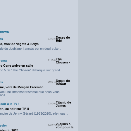
Deces de
22/05/2025
Eric
d, voix de Vegeta & Seiya
e du doublage français est en deuil suite...
The
11/04/2025
Chosen -
e Cene arrive en salle
on 5 de "The Chosen" débarque sur grand...
Deces de
09/01/2025
Benoit
ne, voix de Morgan Freeman
avec une immense tristesse que nous vous
ons...
Titanic de
23/06/2024
James
n, ce soir sur TF1!
moire de Jenny Gérard (1933/2020), elle nous...
20 films a
14/02/2024
voir pour la
Valentin 2024