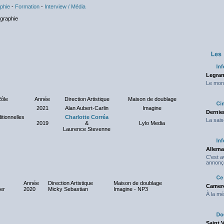
phie
-
Formation
-
Interview / Média
Legran
Le mond
ôle
Année
Direction Artistique
Maison de doublage
2021
Alan Aubert-Carlin
Imagine
Dernier
itionnelles
Charlotte Corréa
La sais
2019
&
Lylo Media
Laurence Stevenne
Allema
C'est 
annonç
Année
Direction Artistique
Maison de doublage
Camero
er
2020
Micky Sebastian
Imagine - NP3
À la mé
Saint 