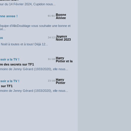
our du 14 Février 2024, Cupidon nous...
Bonne
01/01/2024
Annee
'équipe d'AlloDoublage vous souhaite une bonne et
e...
Joyeux
24/12/2023
Noel 2023
Noël à toutes et à tous! Déjà 12...
Harry
31/10/2023
Potter et la
e des secrets sur TF1
moire de Jenny Gérard (1933/2020), elle nous...
Harry
23/10/2023
Potter
t sur TF1
moire de Jenny Gérard (1933/2020), elle nous...