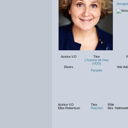
Voxogra
Actrice V.O
Titre
R
L'homme de l'eau
(VOD)
Divers
Voix Add
Parasite
Actrice V.O
Titre
Rôle
Elise Robertson
Ratched
Mrs. Helmstett