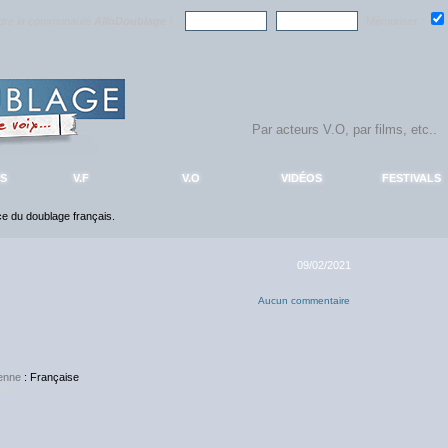
ndre la communauté
AlloDoublage
!
Mémoriser :
S
V.F
V.O
VIDÉOS
FESTIVALS
nce du doublage français.
09/02/2021
Aucun commentaire
enne
: Française
NC