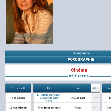
Voxographie
Actrice V.O
Titre
Rôle
Dire
Année
L'Amour du risque :
Yin Chang
voleurs de stars
Natalie Kim
B
2011
(TV)
Larisa Oleynik
Mon futur ex-mari
Renee
Dom
2010