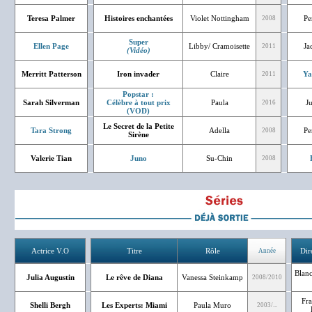
Teresa Palmer
Histoires enchantées
Violet Nottingham
Pe
2008
Super
Ellen Page
Libby/ Cramoisette
Ja
2011
(Vidéo)
Merritt Patterson
Iron invader
Claire
Ya
2011
Popstar :
Sarah Silverman
Célèbre à tout prix
Paula
J
2016
(VOD)
Le Secret de la Petite
Tara Strong
Adella
Pe
2008
Sirène
Valerie Tian
Juno
Su-Chin
2008
Actrice V.O
Titre
Rôle
Dir
Année
Blanc
Julia Augustin
Le rêve de Diana
Vanessa Steinkamp
2008/2010
Fra
Shelli Bergh
Les Experts: Miami
Paula Muro
2003/...