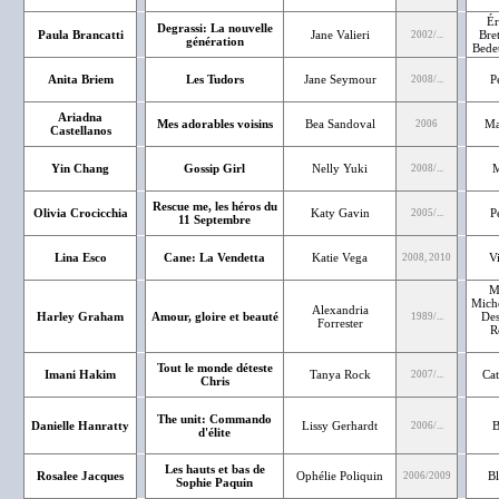
Ér
Degrassi: La nouvelle
Paula Brancatti
Jane Valieri
Bre
2002/...
génération
Bedet
Anita Briem
Les Tudors
Jane Seymour
P
2008/...
Ariadna
Mes adorables voisins
Bea Sandoval
Ma
2006
Castellanos
Yin Chang
Gossip Girl
Nelly Yuki
M
2008/...
Rescue me, les héros du
Olivia Crocicchia
Katy Gavin
P
2005/...
11 Septembre
Lina Esco
Cane: La Vendetta
Katie Vega
V
2008, 2010
Ma
Miche
Alexandria
Harley Graham
Amour, gloire et beauté
Des
1989/...
Forrester
R
Tout le monde déteste
Imani Hakim
Tanya Rock
Cat
2007/...
Chris
The unit: Commando
Danielle Hanratty
Lissy Gerhardt
B
2006/...
d'élite
Les hauts et bas de
Rosalee Jacques
Ophélie Poliquin
Bl
2006/2009
Sophie Paquin