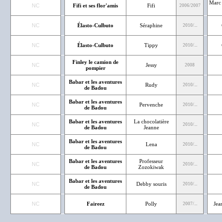
Marc 
NC
Fifi et ses flor'amis
Fifi
2006/2007
NC
Élasto-Culbuto
Séraphine
2010/...
NC
Élasto-Culbuto
Tippy
2010/...
Finley le camion de
NC
Jessy
2008
pompier
Babar et les aventures
NC
Rudy
2010/...
de Badou
Babar et les aventures
NC
Pervenche
2010/...
de Badou
Babar et les aventures
La chocolatière
NC
2010/...
de Badou
Jeanne
Babar et les aventures
NC
Lena
2010/...
de Badou
Babar et les aventures
Professeur
NC
2010/...
de Badou
Zozokiwak
Babar et les aventures
NC
Debby souris
2010/...
de Badou
NC
Faireez
Polly
Jea
2007/...