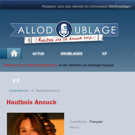
Rejoignez sans plus attendre la communauté
AlloDoublage
!
ACTUS
DOUBLAGES
V.F
Bienvenue sur AlloDoublage.com
, le site référence du doublage français.
Comediennes
>
Hautbois Anouck
Comédienne
: Française
Née le
:
NC