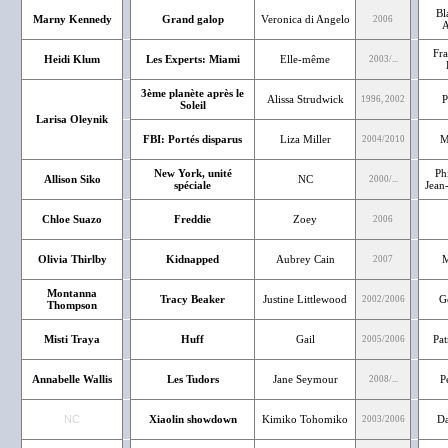
Bl
Marny Kennedy
Grand galop
Veronica di Angelo
2006
A
Fra
Heidi Klum
Les Experts: Miami
Elle-même
2003/...
3ème planète après le
Alissa Strudwick
P
1996, 2002
Soleil
Larisa Oleynik
FBI: Portés disparus
Liza Miller
M
2004/2010
New York, unité
Ph
Allison Siko
NC
2000/...
spéciale
Jean-
Chloe Suazo
Freddie
Zoey
2006
Olivia Thirlby
Kidnapped
Aubrey Cain
M
2007
Montanna
Tracy Beaker
Justine Littlewood
G
2002/2006
Thompson
Misti Traya
Huff
Gail
Pat
2005/2006
Annabelle Wallis
Les Tudors
Jane Seymour
P
2008/...
NC
Xiaolin showdown
Kimiko Tohomiko
Da
2003/2006