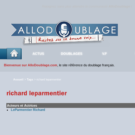
Rejoignez sans plus attendre la communauté
AlloDoublage
!
ACTUS
DOUBLAGES
V.F
Bienvenue sur AlloDoublage.com
, le site référence du doublage français.
Accueil
>
Tags
> richard leparmentier
Acteurs et Actrices
LeParmentier Richard