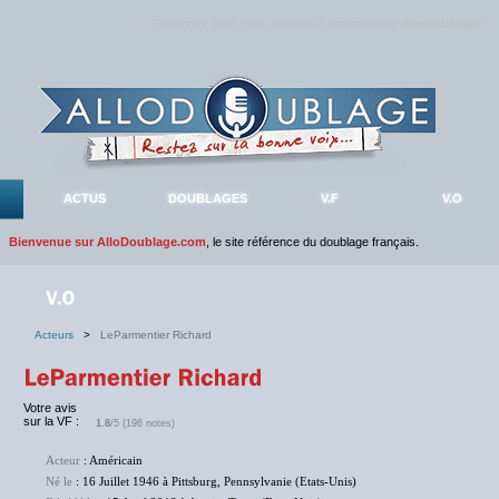
Rejoignez sans plus attendre la communauté
AlloDoublage
!
ACTUS
DOUBLAGES
V.F
V.O
Bienvenue sur AlloDoublage.com
, le site référence du doublage français.
Acteurs
>
LeParmentier Richard
Votre avis
sur la VF :
1.8
/5 (196 notes)
Acteur
: Américain
Né le
: 16 Juillet 1946 à Pittsburg, Pennsylvanie (Etats-Unis)