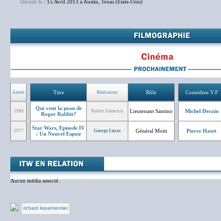
Décédé le
: 15 Avril 2013 à Austin, Texas (Etats-Unis)
Titre
Rôle
Comédien V.F
Année
Réalisateur
Qui veut la peau de
Lieutenant Santino
Michel Derain
1988
Robert Zemeckis
Roger Rabbit?
Star Wars, Episode IV
Général Motti
Pierre Hatet
1977
George Lucas
: Un Nouvel Espoir
Aucun média associé.
richard leparmentier