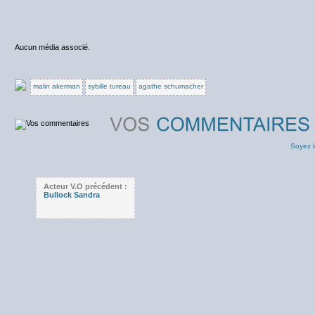
Aucun média associé.
malin akerman
sybille tureau
agathe schumacher
Soyez l
Acteur V.O précédent :
Bullock Sandra