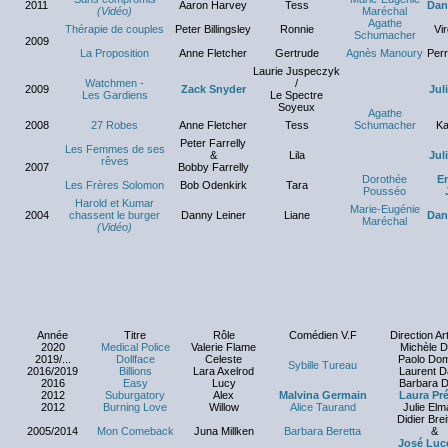
2011
Aaron Harvey
Tess
Dani
(Vidéo)
Maréchal
Agathe
Thérapie de couples
Peter Billingsley
Ronnie
Vi
Schumacher
2009
La Proposition
Anne Fletcher
Gertrude
Agnès Manoury
Perr
Laurie Juspeczyk
Watchmen -
/
2009
Zack Snyder
Jul
Les Gardiens
Le Spectre
Soyeux
Agathe
2008
27 Robes
Anne Fletcher
Tess
Schumacher
Ka
Peter Farrelly
Les Femmes de ses
&
Lila
Jul
rêves
2007
Bobby Farrelly
Dorothée
E
Les Frères Solomon
Bob Odenkirk
Tara
Pousséo
Harold et Kumar
Marie-Eugénie
2004
chassent le burger
Danny Leiner
Liane
Dani
Maréchal
(Vidéo)
Année
Titre
Rôle
Comédien V.F
Direction Art
2020
Medical Police
Valerie Flame
Michèle D
2019/...
Dollface
Celeste
Paolo Do
Sybille Tureau
2016/2019
Billions
Lara Axelrod
Laurent D
2016
Easy
Lucy
Barbara D
2012
Suburgatory
Alex
Malvina Germain
Laura Pr
2012
Burning Love
Willow
Alice Taurand
Julie Elm
Didier Bre
2005/2014
Mon Comeback
Juna Millken
Barbara Beretta
&
José Luc