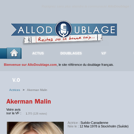
Rejoignez sans plus attendre la communauté
AlloDoublage
!
ACTUS
DOUBLAGES
V.F
Bienvenue sur AlloDoublage.com
, le site référence du doublage français.
Actrices
>
Akerman Malin
Votre avis
sur la VF :
1.7
/5 (128 notes)
Actrice
: Suédo-Canadienne
Née le
: 12 Mai 1978 à Stockholm (Suède)