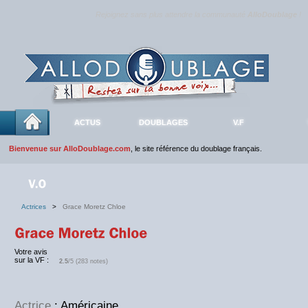
Rejoignez sans plus attendre la communauté
AlloDoublage
!
ACTUS
DOUBLAGES
V.F
Bienvenue sur AlloDoublage.com
, le site référence du doublage français.
Actrices
>
Grace Moretz Chloe
Votre avis
sur la VF :
2.5
/5 (283 notes)
Actrice
: Américaine