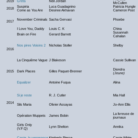
2019
Greta
Neil Jordan
McCullen
Suspiria
Luca Guadagnino
Patricia Hungle
2018
Come as You Are
Desiree Akhavan
Cameron Post
November Criminals
Sacha Gervasi
Phoebe
2017
I Love You, Daddy
Louis C. K
China
Susannah
Brain on Fire
Gerard Barrett
Cahalan
Nos pires Voisins 2
Nicholas Stoller
Shelby
2016
La Cinquième Vague
J Blakeson
Cassie Sullivan
Diondra
2015
Dark Places
Gilles Paquet-Brenner
(Jeune)
Equalizer
Antoine Fuqua
Alina
Si je reste
R. J. Cutler
Mia Hall
2014
Sils Maria
Olivier Assayas
Jo-Ann Ellis
La livreuse de
Opération Muppets
James Bobin
journaux
Girls Only
Lynn Shelton
Annika
(V.F.Q)
Carrie, la vengeance
Kimberly Pierce
Carrie White