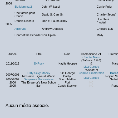
Zombies
J. S. Cardone
Emma Tunny
2006
Big Mamma 2
John Whitesell
Carrie Fuller
Une famille pour
David S. Carr Sr.
Charlie (Jeune)
Charlie
Une fille à
Double Riposte
Don E. FauntLeRoy
l'hopital
2005
Amityville
Andrew Douglas
Chelsea Lutz
Heart of the Beholder
Ken Tipton
Molly
Année
Titre
Rôle
Comédienne V.F
Directio
Chantal Macé
(Saisons 5 & 6)
2011/2012
30 Rock
Kaylie Hoopee
&
Mart
Lisa Caruso
(Saison 7)
Dirty Sexy Money
Kiki George
Camille Timmerman
Barba
2007/2008
Mes amis Tigrou & Winnie
Darby
Réjane Sc
Lisa Caruso
2006/2007
Desperate Housewives
Sherri Maltbu
Nathal
2006
The Emperor's New School
Furi
NC
2005
Earl
Candy Stocker
NC
Roge
Aucun média associé.