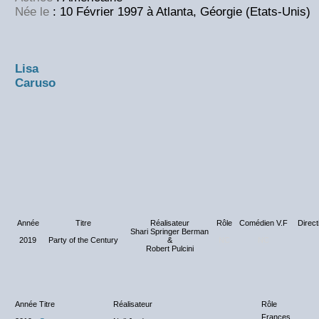
Née le
: 10 Février 1997 à Atlanta, Géorgie (Etats-Unis)
Lisa
Caruso
Année
Titre
Réalisateur
Rôle
Comédien V.F
Direct
Shari Springer Berman
2019
Party of the Century
&
NC
NC
Robert Pulcini
Année
Titre
Réalisateur
Rôle
Frances