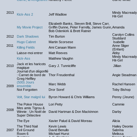
2013
Mindy Macready
Kick-Ass 2
Jeff Wadlow
Hit-Girl
Elizabeth Banks, Steven Brill, Steve Carr,
My Movie Project
Griffin Dunne, Peter Farrelly, James Gunn,
Amanda
Bob Odenkirk & Brett Ratner
Carolyn Collins
2012
Dark Shadows
Tim Burton
Studdard
Hugo Cabret
Martin Scorsese
Isabelle
2011
Anne Sliger
Killing Fields
Ami Canaan Mann
(Enfant)
Laisse-moi entrer
Matt Reeves
Abby
Mindy Macready
Kick-Ass
Matthew Vaughn
Hit-Girl
Jack et les haricots
2010
Gary J. Tunnicliffe
Jillian
magique
Journal d'un dégonflé
: Carnet de bord de
Thor Freudenthal
Angie Steadman
Greg Heffley
(500) Jours
Marc Webb
Rachel Hansen
2009
ensemble
Not Forgotten
Dror Soref
Toby Bishop
Volt, Star malgré lui
Byron Howard & Chris Williams
Penny (Jeune)
The Poker House
Lori Petty
Cammie
Mes amis Tigrou &
2008
Winnie : Un Noël de
David Hartman & Don Mackinnon
Darby
Super Détective
The Eye
Xavier Palud & David Moreau
Alicia
The Third Nail
Kevin Lewis
Hailey Deonte
2007
Evil Ground
David Benullo
Sabrina
Room 6
Michael Hurst
Melissa