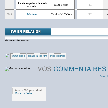
La vie de palace de Zack
Ivana Tipton
NC
et Cody
Medium
Cynthia McCallister
NC
2005
Na
Aucun média associé.
emma stone
elisabeth ventura
chloe berthier
Soyez l
Acteur V.O précédent :
Roberts Julia