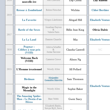
Eep Crood
Lily Rubens
2020
Joel Crawford
nouvelle ère
Retour à Zombieland
Wichita
Chloé Berthier
Ruben Fleischer
2019
La Favorite
Abigail Hill
Elisabeth Ventur
Yórgos Lánthimos
Jonathan Dayton
Battle of the Sexes
Billie Jean King
Olivia Dalric
&
Valerie Faris
2017
La La Land
Mia
Elisabeth Ventur
Damien Chazelle
Popstar :
Aikiva Schaffer
Célèbre à tout prix
Claudia Cantrell
NC
2016
&
Jorma Taccone
(VOD)
Welcome Back
Alison Ng
Cameron Crowe
(VOD)
L'Homme irrationnel
Jill Pollard
2015
Woody Allen
Alejandro
Birdman
Sam Thomson
González Iñárritu
Elisabeth Ventur
Magic in the
Sophie Baker
Woody Allen
Monnlight
2014
The Amazing Spider-
Man : Le Destin d'un
Gwen Stacy
Marc Webb
Héros
Elizabeth Banks,
Steven Brill, Steve