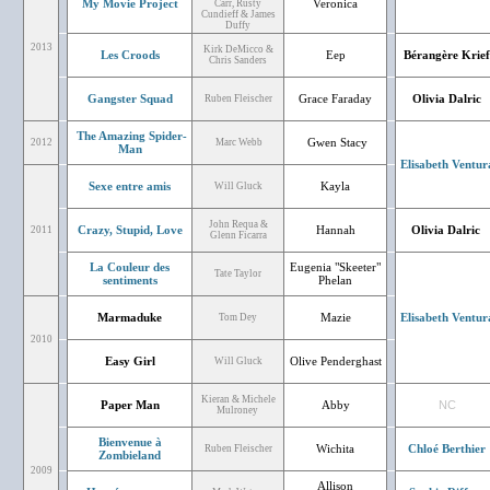
My Movie Project
Veronica
Carr, Rusty
Cundieff & James
Duffy
2013
Kirk DeMicco &
Les Croods
Eep
Bérangère Krief
Chris Sanders
Gangster Squad
Grace Faraday
Olivia Dalric
Ruben Fleischer
The Amazing Spider-
Gwen Stacy
2012
Marc Webb
Man
Elisabeth Ventur
Sexe entre amis
Kayla
Will Gluck
John Requa &
Crazy, Stupid, Love
Hannah
Olivia Dalric
2011
Glenn Ficarra
La Couleur des
Eugenia "Skeeter"
Tate Taylor
sentiments
Phelan
Marmaduke
Mazie
Elisabeth Ventur
Tom Dey
2010
Easy Girl
Olive Penderghast
Will Gluck
Kieran & Michele
Paper Man
Abby
NC
Mulroney
Bienvenue à
Wichita
Chloé Berthier
Ruben Fleischer
Zombieland
2009
Allison