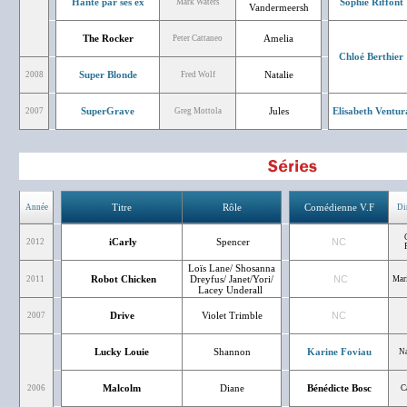
Hanté par ses ex
Sophie Riffont
Mark Waters
Vandermeersh
The Rocker
Amelia
Peter Cattaneo
Chloé Berthier
Super Blonde
Natalie
2008
Fred Wolf
SuperGrave
Jules
Elisabeth Ventur
2007
Greg Mottola
Titre
Rôle
Comédienne V.F
Année
Di
C
iCarly
Spencer
NC
2012
Loïs Lane/ Shosanna
Robot Chicken
Dreyfus/ Janet/Yori/
NC
2011
Mar
Lacey Underall
Drive
Violet Trimble
NC
2007
Lucky Louie
Shannon
Karine Foviau
Na
Malcolm
Diane
Bénédicte Bosc
2006
C