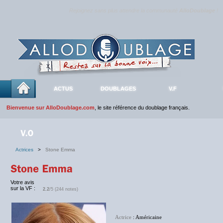
Rejoignez sans plus attendre la communauté
AlloDoublage
!
ACTUS
DOUBLAGES
V.F
Bienvenue sur AlloDoublage.com
, le site référence du doublage français.
Actrices
>
Stone Emma
Votre avis
sur la VF :
2.2
/5 (244 notes)
Actrice
: Américaine