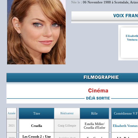
Née le
: 06 Novembre 1988 à Scottsdale, Arizo
Elisabet
Ventura
Titre
Rôle
Comédienne V.F
Année
Réalisateur
Estella Miller/
Cruella
Elisabeth Ventur
2021
Craig Gillespie
Cruella d'Enfer
Les Croods 2 : Une