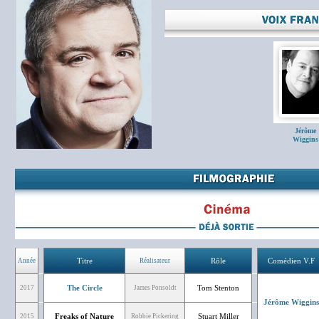
Jérôme
Wiggins
Titre
Rôle
Comédien V.F
Année
Réalisateur
The Circle
Tom Stenton
2017
James Ponsoldt
Jérôme Wiggins
Freaks of Nature
Stuart Miller
2015
Robbie Pickering