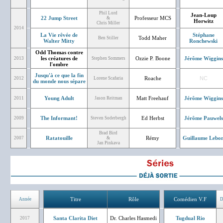
Phil Lord
Jean-Loup
22 Jump Street
Professeur MCS
&
Horwitz
Chris Miller
2014
La Vie rêvée de
Stéphane
Todd Maher
Ben Stiller
Walter Mitty
Ronchewski
Odd Thomas contre
les créatures de
Ozzie P. Boone
Jérôme Wiggins
2013
Stephen Sommers
l'ombre
Jusqu'à ce que la fin
Roache
NC
2012
Lorene Scafaria
du monde nous sépare
Young Adult
Matt Freehauf
Jérôme Wiggins
2011
Jason Reitman
The Informant!
Ed Herbst
Jérôme Pauwels
2009
Steven Soderbergh
Brad Bird
Ratatouille
Rémy
Guillaume Lebo
2007
&
Jan Pinkava
Titre
Rôle
Comédien V.F
Année
D
Santa Clarita Diet
Dr. Charles Hasmedi
Tugdual Rio
2017