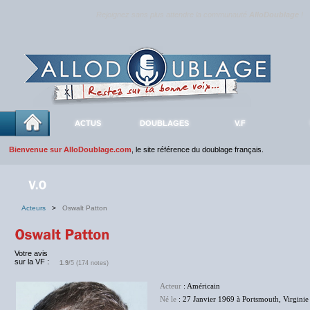
Rejoignez sans plus attendre la communauté
AlloDoublage
!
ACTUS
DOUBLAGES
V.F
Bienvenue sur AlloDoublage.com
, le site référence du doublage français.
Acteurs
>
Oswalt Patton
Votre avis
sur la VF :
1.9
/5 (174 notes)
Acteur
: Américain
Né le
: 27 Janvier 1969 à Portsmouth, Virgini