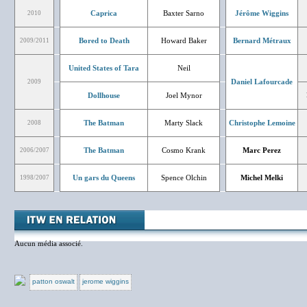
Caprica
Baxter Sarno
Jérôme Wiggins
2010
Bored to Death
Howard Baker
Bernard Métraux
2009/2011
United States of Tara
Neil
Daniel Lafourcade
2009
Dollhouse
Joel Mynor
The Batman
Marty Slack
Christophe Lemoine
2008
The Batman
Cosmo Krank
Marc Perez
2006/2007
Un gars du Queens
Spence Olchin
Michel Melki
1998/2007
Aucun média associé.
patton oswalt
jerome wiggins