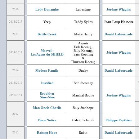
Lady Dynamite
Lui-même
Jérôme Wiggins
2016
Veep
Teddy Sykes
Jean-Loup Horwitz
2015/2017
Battle Creek
Maire Hardy
Daniel Lafourcade
2015
Agents
Erik Koenig,
Marvel :
Billy Koenig,
Jérôme Wiggins
2014/2017
Les Agent du SHIELD
Sam Koening
&
Thurston Koenig
Modern Family
Ducky
Daniel Lafourcade
2014
Justified
Bob Sweeney
2013/2015
Brooklyn
Marshal Boone
Jérôme Wiggins
2013/2014
Nine-Nine
Mon Oncle Charlie
Billy Stanhope
2012
Burn Notice
Calvin Schmidt
Philippe Peythieu
Raising Hope
Rubin
Daniel Lafourcade
2011