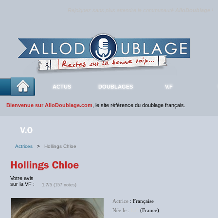
Rejoignez sans plus attendre la communauté
AlloDoublage
!
ACTUS
DOUBLAGES
V.F
Bienvenue sur AlloDoublage.com
, le site référence du doublage français.
Actrices
>
Hollings Chloe
Votre avis
sur la VF :
1.7
/5 (157 notes)
Actrice
: Française
Née le
:
NC
(France)