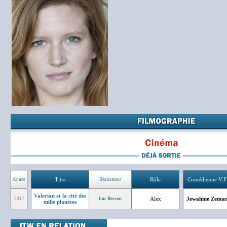
Titre
Rôle
Comédienne V.F
Année
Réalisateur
Valerian et la cité des
Alex
Jewahine Zenta
2017
Luc Besson
mille planètes