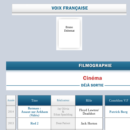
Bruno
Dubernat
Titre
Rôle
Comédien V.F
Année
Réalisateur
Batman :
Jay Olivia
Floyd Lawton/
Assaut sur Arkham
Patrick Borg
2014
&
Deadshot
Ethan Spaulding
(Vidéo)
Red 2
Jack Horton
2013
Dean Parisot