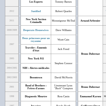
Les Experts
Tommy Barnes
Justified
Robert Quarles
2012
New York Section
Monseigneur McTeal
Arnaud Arbessier
2011
Criminelle
Desperate Housewives
Dave Williams
2008/2009
Deux princesses pour un
Wyatt Cain
royaume
2007
Traveler : Ennemis
Jack Freed
d'état
Bruno Dubernat
New York 911
2005
Stephen Connor
NIH : Alertes médicales
2004/2005
Boomtown
David McNorris
2002/2003
Band of Brothers :
Lieutenant Lynn
Bruno Dubernat
2001
Frères d'armes
"Buck"
Compton
Diagnostic Meurtre
Ross Canin
Emmanuel Karsen
1998
Ma
Invasion
Randy North
Guillaume Orsat
1997