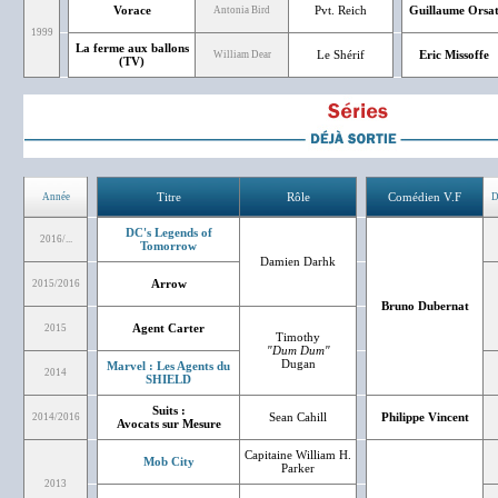
Vorace
Pvt. Reich
Guillaume Orsa
Antonia Bird
1999
La ferme aux ballons
Le Shérif
Eric Missoffe
William Dear
(TV)
Titre
Rôle
Comédien V.F
Année
D
DC's Legends of
2016/...
Tomorrow
Damien Darhk
Arrow
2015/2016
Bruno Dubernat
Agent Carter
2015
Timothy
"Dum Dum"
Dugan
Marvel : Les Agents du
2014
SHIELD
Suits :
Sean Cahill
Philippe Vincent
2014/2016
Avocats sur Mesure
Capitaine William H.
Mob City
Parker
2013