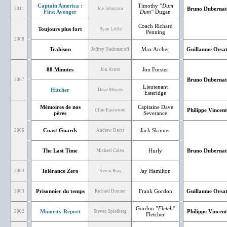
Captain America :
Timothy
"Dum
Bruno Dubernat
2011
Joe Johnston
First Avenger
Dum"
Dugan
Coach Richard
Toujours plus fort
Ryan Little
Penning
2008
Trahison
Max Archer
Guillaume Orsa
Jeffrey Nachmanoff
88 Minutes
Jon Forster
Jon Avnet
Bruno Dubernat
2007
Lieutenant
Hitcher
Dave Meyers
Esteridge
Mémoires de nos
Capitaine Dave
Philippe Vincent
Clint Eastwood
pères
Severance
Coast Guards
Jack Skinner
2006
Andrew Davis
The Last Time
Hurly
Bruno Dubernat
Michael Caleo
Tolérance Zero
Jay Hamilton
2004
Kevin Bray
Prisonnier du temps
Frank Gordon
Guillaume Orsa
2003
Richard Donner
Gordon
"Fletch"
Minority Report
Philippe Vincent
2002
Steven Spielberg
Fletcher