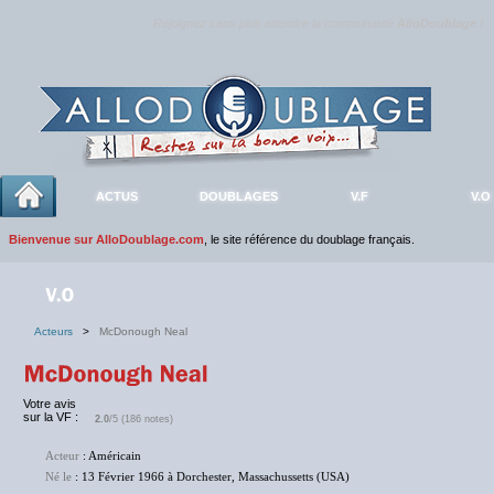
Rejoignez sans plus attendre la communauté
AlloDoublage
!
ACTUS
DOUBLAGES
V.F
V.O
Bienvenue sur AlloDoublage.com
, le site référence du doublage français.
Acteurs
>
McDonough Neal
Votre avis
sur la VF :
2.0
/5 (186 notes)
Acteur
: Américain
Né le
: 13 Février 1966 à Dorchester, Massachussetts (USA)