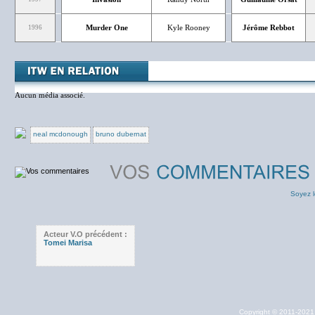
Murder One
Kyle Rooney
Jérôme Rebbot
1996
Aucun média associé.
neal mcdonough
bruno dubernat
Soyez l
Acteur V.O précédent :
Tomei Marisa
Copyright © 2011-202