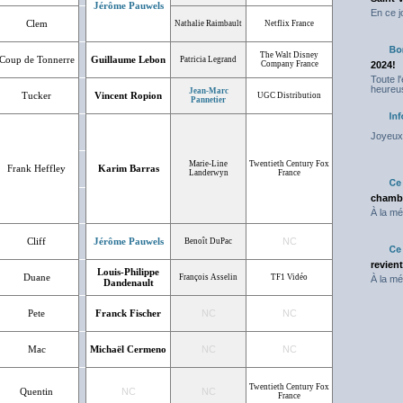
Jérôme Pauwels
En ce j
Clem
Nathalie Raimbault
Netflix France
The Walt Disney
Coup de Tonnerre
Guillaume Lebon
Patricia Legrand
Company France
2024!
Toute l
heureus
Jean-Marc
Tucker
Vincent Ropion
UGC Distribution
Pannetier
Joyeux 
Marie-Line
Twentieth Century Fox
Frank Heffley
Karim Barras
Landerwyn
France
chambr
À la mé
Cliff
Jérôme Pauwels
NC
Benoît DuPac
revien
Louis-Philippe
Duane
François Asselin
TF1 Vidéo
À la mé
Dandenault
Pete
Franck Fischer
NC
NC
Mac
Michaël Cermeno
NC
NC
Twentieth Century Fox
Quentin
NC
NC
France