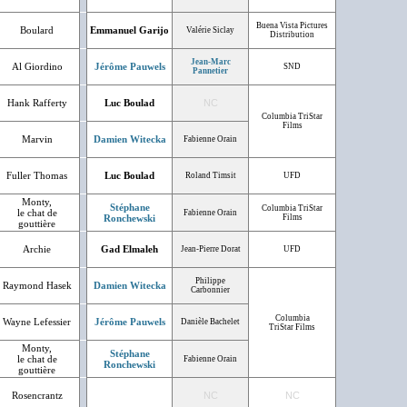
Buena Vista Pictures
Boulard
Emmanuel Garijo
Valérie Siclay
Distribution
Jean-Marc
Al Giordino
Jérôme Pauwels
SND
Pannetier
Hank Rafferty
Luc Boulad
NC
Columbia TriStar
Films
Marvin
Damien Witecka
Fabienne Orain
Fuller Thomas
Luc Boulad
Roland Timsit
UFD
Monty,
Stéphane
Columbia TriStar
le chat de
Fabienne Orain
Ronchewski
Films
gouttière
Archie
Gad Elmaleh
Jean-Pierre Dorat
UFD
Philippe
Raymond Hasek
Damien Witecka
Carbonnier
Columbia
Wayne Lefessier
Jérôme Pauwels
Danièle Bachelet
TriStar Films
Monty,
Stéphane
le chat de
Fabienne Orain
Ronchewski
gouttière
Rosencrantz
NC
NC