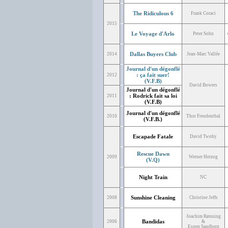
The Ridiculous 6
Frank Coraci
2015
Le Voyage d'Arlo
Peter Sohn
Dallas Buyers Club
2014
Jean-Marc Vallée
Journal d'un dégonflé
: ça fait suer!
2012
(V.F.B)
David Bowers
Journal d'un dégonflé
: Rodrick fait sa loi
2011
(V.F.B)
Journal d'un dégonflé
2010
Thor Freudenthal
(V.F.B.)
Escapade Fatale
David Twohy
Rescue Dawn
2009
Werner Herzog
(V.Q)
Night Train
NC
Sunshine Cleaning
2008
Christine Jeffs
Joachim Rønning
Bandidas
2006
&
Espen Sandberg