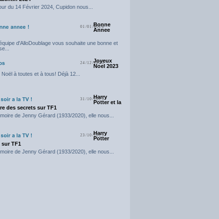
our du 14 Février 2024, Cupidon nous...
Bonne
01/01/2024
Annee
'équipe d'AlloDoublage vous souhaite une bonne et
e...
Joyeux
24/12/2023
Noel 2023
Noël à toutes et à tous! Déjà 12...
Harry
31/10/2023
Potter et la
e des secrets sur TF1
moire de Jenny Gérard (1933/2020), elle nous...
Harry
23/10/2023
Potter
t sur TF1
moire de Jenny Gérard (1933/2020), elle nous...