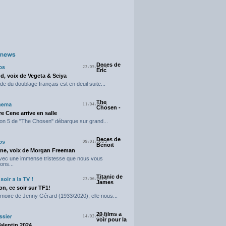
Deces de
22/05/2025
Eric
d, voix de Vegeta & Seiya
e du doublage français est en deuil suite...
The
11/04/2025
Chosen -
e Cene arrive en salle
on 5 de "The Chosen" débarque sur grand...
Deces de
09/01/2025
Benoit
ne, voix de Morgan Freeman
avec une immense tristesse que nous vous
ons...
Titanic de
23/06/2024
James
n, ce soir sur TF1!
moire de Jenny Gérard (1933/2020), elle nous...
20 films a
14/02/2024
voir pour la
Valentin 2024