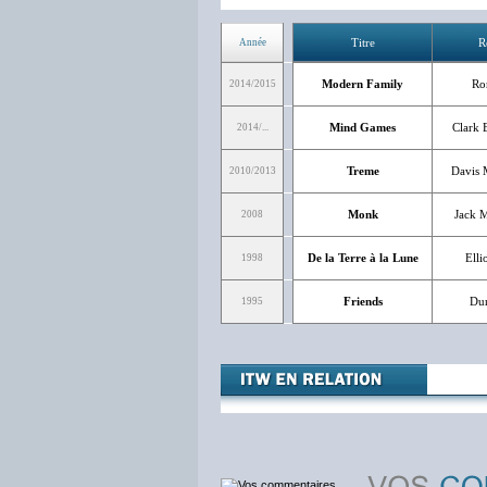
Titre
R
Année
Modern Family
Ro
2014/2015
Mind Games
Clark 
2014/...
Treme
Davis 
2010/2013
Monk
Jack M
2008
De la Terre à la Lune
Elli
1998
Friends
Du
1995