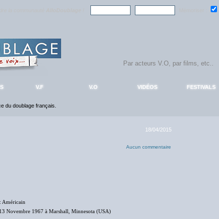
ndre la communauté
AlloDoublage
!
Mémoriser :
S
V.F
V.O
VIDÉOS
FESTIVALS
nce du doublage français.
18/04/2015
Aucun commentaire
: Américain
13 Novembre 1967 à Marshall, Minnesota (USA)