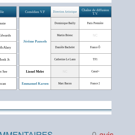
Chaîne de diffusion
ôle
Comédien V.F
Direction Artistique
T.V.
nnie
Dominique Bailly
Paris Première
Edwards
NC
Martin Brieuc
Jérôme Pauwels
McAlary
Danièle Bachelet
France Ô
onk Jr.
Catherine Le Lann
TF1
ot See
Lionel Melet
NC
Canal+
ncan
Emmanuel Karsen
Marc Bacon
France 2