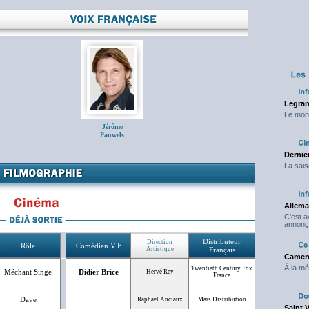
Legran
Le mond
Jérôme
Pauwels
Dernier
La sais
Allema
C'est 
annonç
Distributeur
Direction
Rôle
Comédien V.F
Artistique
Français
Camero
À la mé
Twentieth Century Fox
Méchant Singe
Didier Brice
Hervé Rey
France
Dave
Raphaël Anciaux
Mars Distribution
Saint 