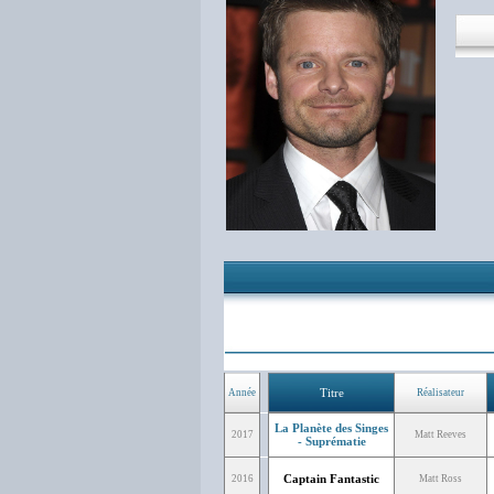
Titre
Année
Réalisateur
La Planète des Singes
2017
Matt Reeves
- Suprématie
Captain Fantastic
2016
Matt Ross