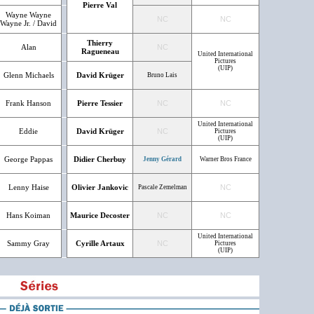
Pierre Val
Wayne Wayne
NC
NC
Wayne Jr. / David
Thierry
Alan
NC
Ragueneau
United International
Pictures
(UIP)
Glenn Michaels
David Krüger
Bruno Lais
Frank Hanson
Pierre Tessier
NC
NC
United International
Eddie
David Krüger
NC
Pictures
(UIP)
George Pappas
Didier Cherbuy
Jenny Gérard
Warner Bros France
Lenny Haise
Olivier Jankovic
NC
Pascale Zemelman
Hans Koiman
Maurice Decoster
NC
NC
United International
Sammy Gray
Cyrille Artaux
NC
Pictures
(UIP)