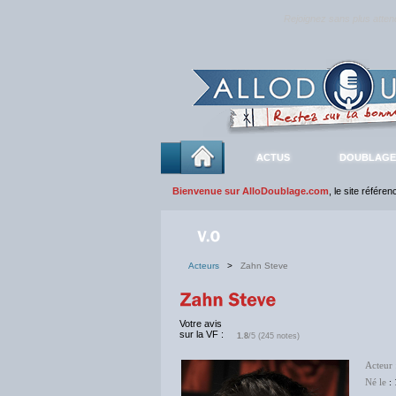
Rejoignez sans plus atte
ACTUS
DOUBLAGE
Bienvenue sur AlloDoublage.com
, le site référe
Acteurs
>
Zahn Steve
Votre avis
sur la VF :
1.8
/5 (245 notes)
Acteur
Né le
: 