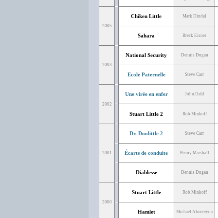
Chiken Little
Mark Dindal
2005
Sahara
Breck Eisner
National Security
Dennis Dugan
2003
Ecole Paternelle
Steve Carr
Une virée en enfer
John Dahl
2002
Stuart Little 2
Rob Minkoff
Dr. Doolittle 2
Steve Carr
Écarts de conduite
2001
Penny Marshall
Diablesse
Dennis Dugan
Stuart Little
Rob Minkoff
2000
Hamlet
Michael Almereyda