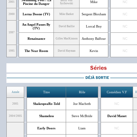
Swimming Pool : La
Boris Von
Mike
NC
2001
Piscine du Danger
Sychowski
Lorna Doone (TV)
Sergent Bloxham
NC
2000
Mike Barker
An Angel Passes By
Lorcal Boy
NC
David Baillie
(TV)
1997
Renaissance
Anthony Balfour
NC
Gilles MacKinnon
The Near Room
Kevin
NC
1995
David Hayman
Titre
Rôle
Comédien V.F
Année
D
ShakespeaRe-Told
Joe Macbeth
NC
2005
Shameless
Steve McBride
David Manet
2004/2005
Early Doors
Liam
NC