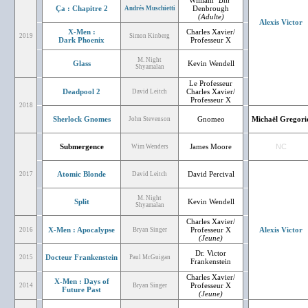
William "
Bill
"
Ça : Chapitre 2
Denbrough
Andrés Muschietti
(Adulte)
Alexis Victor
X-Men :
Charles Xavier/
2019
Simon Kinberg
Dark Phoenix
Professeur X
M. Night
Glass
Kevin Wendell
Shyamalan
Le Professeur
Deadpool 2
Charles Xavier/
David Leitch
Professeur X
2018
Sherlock Gnomes
Gnomeo
Michaël Gregori
John Stevenson
Submergence
James Moore
NC
Wim Wenders
Atomic Blonde
David Percival
2017
David Leitch
M. Night
Split
Kevin Wendell
Shyamalan
Charles Xavier/
X-Men : Apocalypse
Professeur X
Alexis Victor
2016
Bryan Singer
(Jeune)
Dr. Victor
Docteur Frankenstein
2015
Paul McGuigan
Frankenstein
Charles Xavier/
X-Men : Days of
Professeur X
2014
Bryan Singer
Future Past
(Jeune)