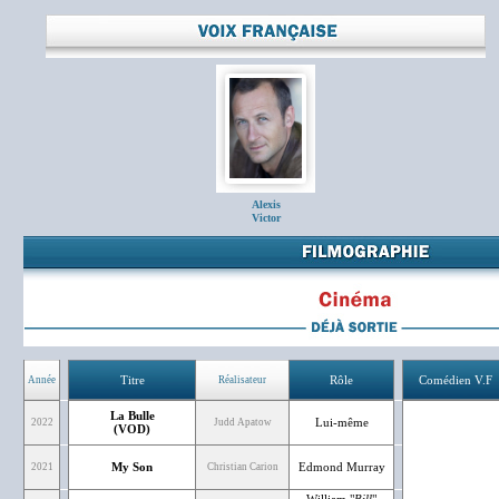
Alexis
Victor
Titre
Rôle
Comédien V.F
Année
Réalisateur
La Bulle
Lui-même
2022
Judd Apatow
(VOD)
My Son
Edmond Murray
2021
Christian Carion