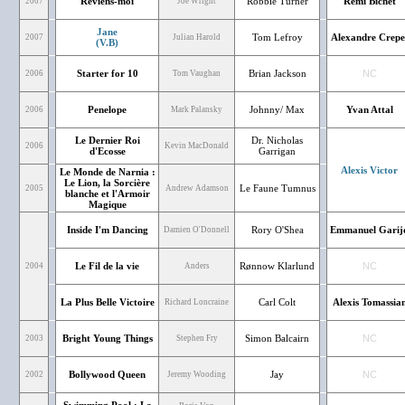
Reviens-moi
Robbie Turner
Rémi Bichet
2007
Joe Wright
Jane
Tom Lefroy
Alexandre Crepe
2007
Julian Harold
(V.B)
Starter for 10
Brian Jackson
NC
2006
Tom Vaughan
Penelope
Johnny/ Max
Yvan Attal
2006
Mark Palansky
Le Dernier Roi
Dr. Nicholas
2006
Kevin MacDonald
d'Ecosse
Garrigan
Alexis Victor
Le Monde de Narnia :
Le Lion, la Sorcière
Le Faune Tumnus
2005
Andrew Adamson
blanche et l'Armoir
Magique
Inside I'm Dancing
Rory O'Shea
Emmanuel Garij
Damien O'Donnell
Le Fil de la vie
Rønnow Klarlund
NC
2004
Anders
La Plus Belle Victoire
Carl Colt
Alexis Tomassia
Richard Loncraine
Bright Young Things
Simon Balcairn
NC
2003
Stephen Fry
Bollywood Queen
Jay
NC
2002
Jeremy Wooding