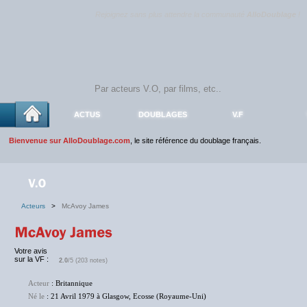
Rejoignez sans plus attendre la communauté
AlloDoublage
!
ACTUS
DOUBLAGES
V.F
Bienvenue sur AlloDoublage.com
, le site référence du doublage français.
Acteurs
>
McAvoy James
Votre avis
sur la VF :
2.0
/5 (203 notes)
Acteur
: Britannique
Né le
: 21 Avril 1979 à Glasgow, Ecosse (Royaume-Uni)