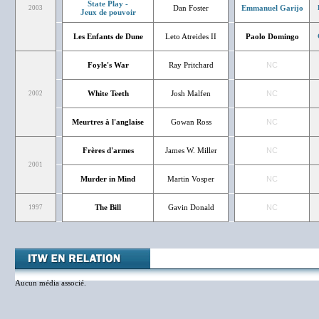
State Play -
Dan Foster
Emmanuel Garijo
2003
Jeux de pouvoir
Les Enfants de Dune
Leto Atreides II
Paolo Domingo
Foyle's War
Ray Pritchard
NC
White Teeth
Josh Malfen
NC
2002
Meurtres à l'anglaise
Gowan Ross
NC
Frères d'armes
James W. Miller
NC
2001
Murder in Mind
Martin Vosper
NC
The Bill
Gavin Donald
NC
1997
Aucun média associé.