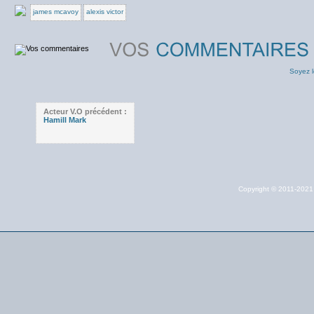
james mcavoy
alexis victor
Soyez l
Acteur V.O précédent :
Hamill Mark
Copyright © 2011-202