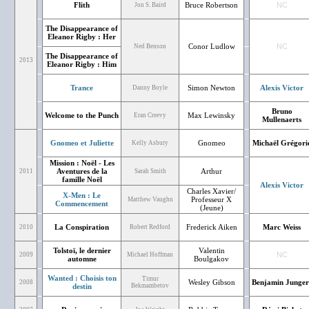
Flith
Bruce Robertson
NC
Jon S. Baird
The Disappearance of
Eleanor Rigby : Her
Conor Ludlow
NC
Ned Benson
The Disappearance of
2013
Eleanor Rigby : Him
Trance
Simon Newton
Alexis Victor
Danny Boyle
Bruno
Welcome to the Punch
Max Lewinsky
Eran Creevy
Mullenaerts
Gnomeo et Juliette
Gnomeo
Michaël Grégori
Kelly Asbury
Mission : Noël - Les
Aventures de la
Arthur
2011
Sarah Smith
famille Noël
Alexis Victor
Charles Xavier/
X-Men : Le
Professeur X
Matthew Vaughn
Commencement
(Jeune)
La Conspiration
Frederick Aiken
Marc Weiss
2010
Robert Redford
Tolstoï, le dernier
Valentin
NC
2009
Michael Hoffman
automne
Boulgakov
Wanted : Choisis ton
Timur
Wesley Gibson
Benjamin Junger
2008
destin
Bekmambetov