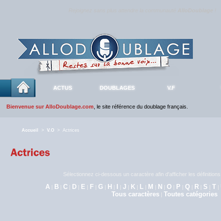
Rejoignez sans plus attendre la communauté
AlloDoublage
!
ACTUS
DOUBLAGES
V.F
Bienvenue sur AlloDoublage.com
, le site référence du doublage français.
Accueil
>
V.O
> Actrices
Sélectionnez ci-dessous un caractère afin d'afficher les définitio
A
B
C
D
E
F
G
H
I
J
K
L
M
N
O
P
Q
R
S
T
|
|
|
|
|
|
|
|
|
|
|
|
|
|
|
|
|
|
|
|
Tous caractères
Toutes catégories
|