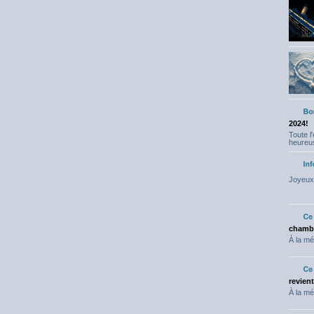
2024!
Toute l
heureus
Joyeux 
chambr
À la mé
revien
À la mé