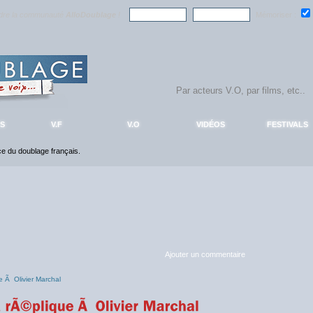
ndre la communauté
AlloDoublage
!
Mémoriser :
S
V.F
V.O
VIDÉOS
FESTIVALS
nce du doublage français.
Ajouter un commentaire
e Ã Olivier Marchal