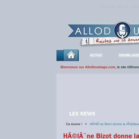
Rejoignez sans plus atte
ACTUS
DOUBLAGE
Bienvenue sur AlloDoublage.com
, le site référe
Ca tourne ! >
HÃ©lÃ¨ne Bizot donne la rÃ©pliqu