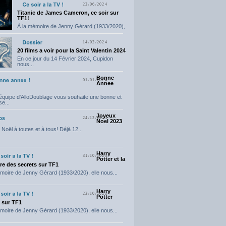
23/06/2024
Titanic de James Cameron, ce soir sur
TF1!
À la mémoire de Jenny Gérard (1933/2020),
elle nous...
14/02/2024
20 films a voir pour la Saint Valentin 2024
En ce jour du 14 Février 2024, Cupidon
nous...
Bonne
01/01/2024
Annee
'équipe d'AlloDoublage vous souhaite une bonne et
e...
Joyeux
24/12/2023
Noel 2023
Noël à toutes et à tous! Déjà 12...
Harry
31/10/2023
Potter et la
e des secrets sur TF1
moire de Jenny Gérard (1933/2020), elle nous...
Harry
23/10/2023
Potter
t sur TF1
moire de Jenny Gérard (1933/2020), elle nous...