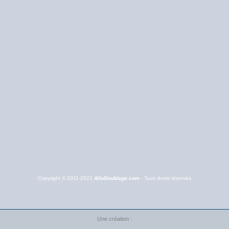
Copyright © 2011-2021
AlloDoublage.com
- Tous droits réservés
Une création :